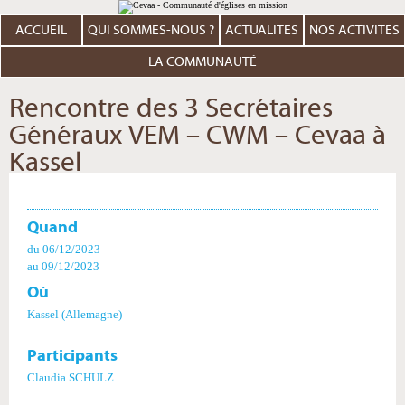
Aller
Outils
au
personnels
contenu.
ACCUEIL
QUI SOMMES-NOUS ?
ACTUALITÉS
NOS ACTIVITÉS
|
Aller
à
LA COMMUNAUTÉ
la
navigation
Rencontre des 3 Secrétaires
Généraux VEM – CWM – Cevaa à
Kassel
Quand
du 06/12/2023
au 09/12/2023
Où
Kassel (Allemagne)
Participants
Claudia SCHULZ