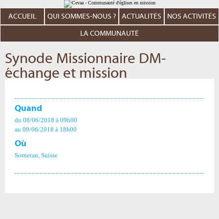
Aller
Outils
au
personnels
contenu.
ACCUEIL
QUI SOMMES-NOUS ?
ACTUALITÉS
NOS ACTIVITÉS
|
Aller
à
LA COMMUNAUTÉ
la
navigation
Synode Missionnaire DM-
échange et mission
Quand
du 08/06/2018
à 09h00
au 09/06/2018
à 18h00
Où
Sornetan, Suisse
Actions
sur