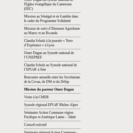
l'Eglise évangélique du Cameroun
(EEC)
Mission au Sénégal et en Gambie dans
le cadre du Programme Solidarité
Mission de suivi d’Ebenezer Agordome
au Maroc et au Rwanda
Claudia Schulz à la journée « Terre
d’Espérance » à Lyon
Omer Dagan au Synode national de
l’UNEPREF
Claudia Schulz au Synode national de
l’EPUdF à Sète
Rencontre annuelle entre les Secrétariats
de la Cevaa, de DM et du Défap
Mission du pasteur Omer Dagan
Visite à la CMER
Synode régional EPUdF Rhône-Alpes
Séminaire Action Commune région
Pacifique et Amérique Latine – Tahiti
Conseil exécutif
Séminaire régional Action Commune -