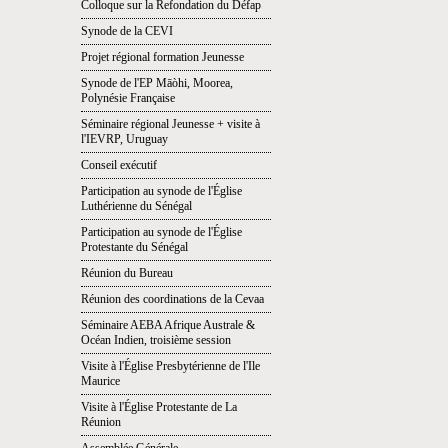
Colloque sur la Refondation du Défap
Synode de la CEVI
Projet régional formation Jeunesse
Synode de l'EP Māòhi, Moorea,
Polynésie Française
Séminaire régional Jeunesse + visite à
l'IEVRP, Uruguay
Conseil exécutif
Participation au synode de l'Église
Luthérienne du Sénégal
Participation au synode de l'Église
Protestante du Sénégal
Réunion du Bureau
Réunion des coordinations de la Cevaa
Séminaire AEBA Afrique Australe &
Océan Indien, troisième session
Visite à l'Église Presbytérienne de l'Ile
Maurice
Visite à l'Église Protestante de La
Réunion