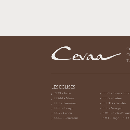
C
CS
Te
LES EGLISES
CEVI - Italie
EEPT - Togo
EERF
EEAM - Maroc
EERV - Suisse
EEC - Cameroun
ELCTG - Gambie
EECo - Congo
ELS - Sénégal
EEG - Gabon
EMCI - Côte d’Ivoi
EELC - Cameroun
EMT - Togo
EPCG