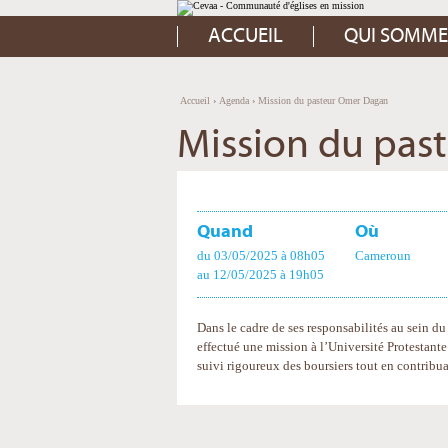
Aller
Outils
au
personnels
contenu.
ACCUEIL
QUI SOMME
|
Aller
à
la
navigation
Accueil
›
Agenda
›
Mission du pasteur Omer Dagan
Mission du pas
Quand
Où
du 03/05/2025
à 08h05
Cameroun
au 12/05/2025
à 19h05
Dans le cadre de ses responsabilités au sein d
effectué une mission à l’Université Protestan
suivi rigoureux des boursiers tout en contrib
Actions