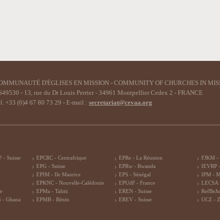
OMMUNAUTÉ D'ÉGLISES EN MISSION - COMMUNITY OF CHURCHES IN MIS
49530 - 13, rue du Dr Louis Perrier - 34961 Montpellier Cedex 2 - FRANCE
l. +33 (0)4 67 80 73 29 - E-mail :
secretariat@cevaa.org
 - Suisse
EPCRC - Centrafrique
EPRe - La Réunion
FJKM -
EPG - Suisse
EPRw - Rwanda
IEVRP -
EPIM - Ile Maurice
EPS - Sénégal
IPM - 
EPKNC - Nouvelle-Calédonie
EPUdF - France
LECSA 
re
EPMa - Tahiti
EREN - Suisse
RefBeJu
 - Ghana
EPMB - Bénin
EREV - Suisse
UCZ - 