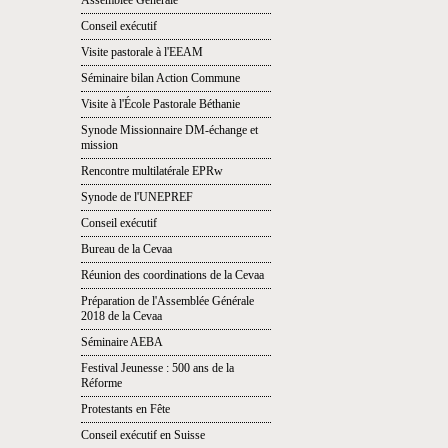
Assemblée Générale
Conseil exécutif
Visite pastorale à l'EEAM
Séminaire bilan Action Commune
Visite à l'École Pastorale Béthanie
Synode Missionnaire DM-échange et
mission
Rencontre multilatérale EPRw
Synode de l'UNEPREF
Conseil exécutif
Bureau de la Cevaa
Réunion des coordinations de la Cevaa
Préparation de l'Assemblée Générale
2018 de la Cevaa
Séminaire AEBA
Festival Jeunesse : 500 ans de la
Réforme
Protestants en Fête
Conseil exécutif en Suisse