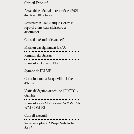
Conseil Exécutif
Assemblée générale : reportée en 2021,
du 02 au 10 octobre
Séminaire AEBA Afrique Centrale :
reporté à une date ultérieure à
déterminer
Conseil exécutif "distanciel"
Mission enseignement UPAC
Réunion du Bureau
Rencontre Bureau EPUdF
Synode de l'EPMB
Coordinations à Jacqueville - Côte
d'Ivoire
Visite délégation auprés de l'ELCTG -
Gambie
Rencontre des SG Cevaa-CWM-VEM-
WACC-WCRC
Conseil exécutif
Séminaire phase 2 Projet Solidarité
Santé