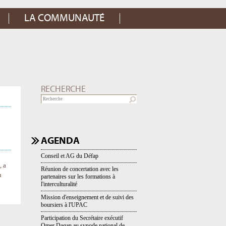
LA COMMUNAUTÉ
RECHERCHE
NAVIGATION
AGENDA
Conseil et AG du Défap
, a
Réunion de concertation avec les
n
partenaires sur les formations à
l'interculturalité
Mission d'enseignement et de suivi des
boursiers à l'UPAC
Participation du Secrétaire exécutif
Omer Dagan au synode national de