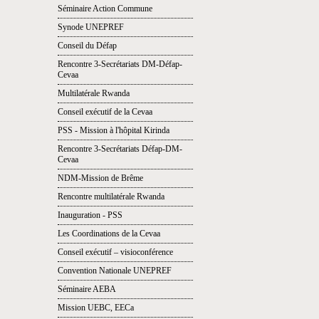
Séminaire Action Commune
Synode UNEPREF
Conseil du Défap
Rencontre 3-Secrétariats DM-Défap-
Cevaa
Multilatérale Rwanda
Conseil exécutif de la Cevaa
PSS - Mission à l'hôpital Kirinda
Rencontre 3-Secrétariats Défap-DM-
Cevaa
NDM-Mission de Brême
Rencontre multilatérale Rwanda
Inauguration - PSS
Les Coordinations de la Cevaa
Conseil exécutif – visioconférence
Convention Nationale UNEPREF
Séminaire AEBA
Mission UEBC, EECa