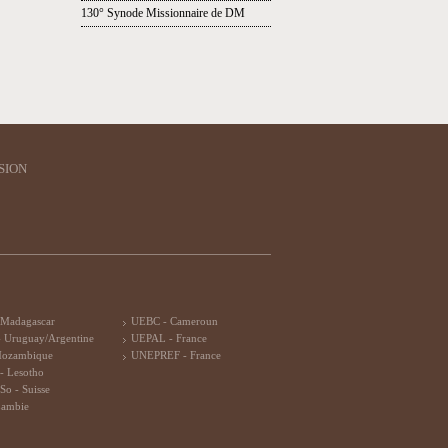
130° Synode Missionnaire de DM
SION
 Madagascar
UEBC - Cameroun
 Uruguay/Argentine
UEPAL - France
Mozambique
UNEPREF - France
- Lesotho
So - Suisse
Zambie