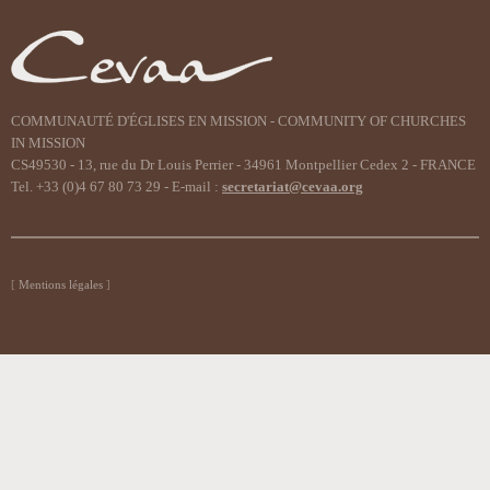
COMMUNAUTÉ D'ÉGLISES EN MISSION - COMMUNITY OF CHURCHES
IN MISSION
CS49530 - 13, rue du Dr Louis Perrier - 34961 Montpellier Cedex 2 - FRANCE
Tel. +33 (0)4 67 80 73 29 - E-mail :
secretariat@cevaa.org
Mentions légales