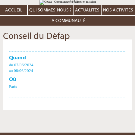
Aller
Outils
au
personnels
contenu.
ACCUEIL
QUI SOMMES-NOUS ?
ACTUALITÉS
NOS ACTIVITÉS
|
Aller
à
LA COMMUNAUTÉ
la
navigation
Conseil du Défap
Quand
du 07/06/2024
au 08/06/2024
Où
Paris
Actions
sur
le
document