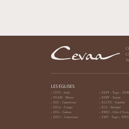
C
CS
Te
LES EGLISES
CEVI - Italie
EEPT - Togo
EERF
EEAM - Maroc
EERV - Suisse
EEC - Cameroun
ELCTG - Gambie
EECo - Congo
ELS - Sénégal
EEG - Gabon
EMCI - Côte d’Ivoi
EELC - Cameroun
EMT - Togo
EPCG