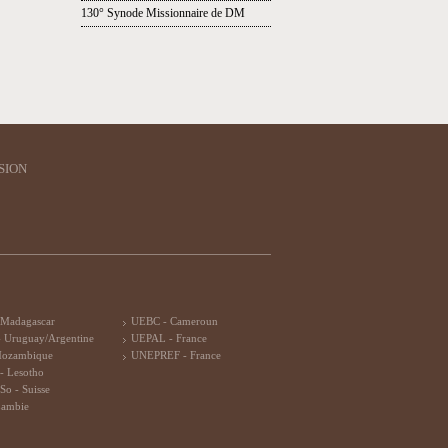
130° Synode Missionnaire de DM
SION
 Madagascar
UEBC - Cameroun
 Uruguay/Argentine
UEPAL - France
Mozambique
UNEPREF - France
- Lesotho
So - Suisse
Zambie