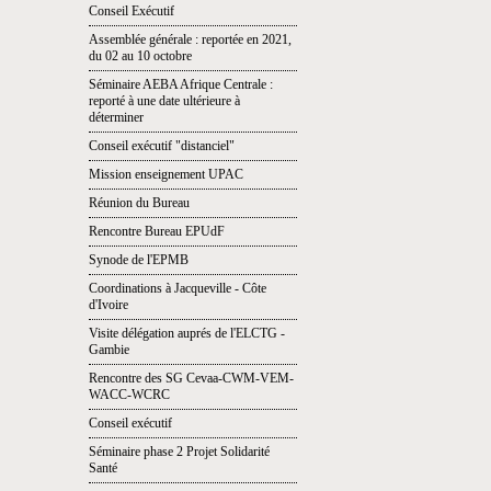
Conseil Exécutif
Assemblée générale : reportée en 2021,
du 02 au 10 octobre
Séminaire AEBA Afrique Centrale :
reporté à une date ultérieure à
déterminer
Conseil exécutif "distanciel"
Mission enseignement UPAC
Réunion du Bureau
Rencontre Bureau EPUdF
Synode de l'EPMB
Coordinations à Jacqueville - Côte
d'Ivoire
Visite délégation auprés de l'ELCTG -
Gambie
Rencontre des SG Cevaa-CWM-VEM-
WACC-WCRC
Conseil exécutif
Séminaire phase 2 Projet Solidarité
Santé