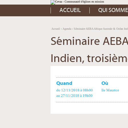
Aller
Outils
au
personnels
contenu.
ACCUEIL
QUI SOMME
|
Aller
à
la
navigation
Accueil
›
Agenda
›
Séminaire AEBA Afrique Australe & Océan Indi
Séminaire AEBA
Indien, troisiè
Quand
Où
du 12/11/2018
à 08h00
Ile Maurice
au 27/11/2018
à 19h00
Actions
sur