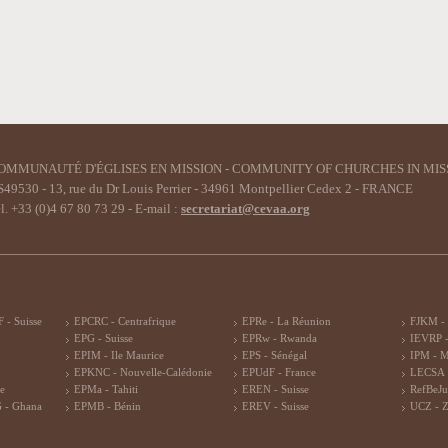
OMMUNAUTÉ D'ÉGLISES EN MISSION - COMMUNITY OF CHURCHES IN MIS
49530 - 13, rue du Dr Louis Perrier - 34961 Montpellier Cedex 2 - FRANCE
l. +33 (0)4 67 80 73 29 - E-mail :
secretariat@cevaa.org
 - Suisse
EPCRC - Centrafrique
EPRe - La Réunion
FJKM -
EPG - Suisse
EPRw - Rwanda
IEVRP -
EPIM - Ile Maurice
EPS - Sénégal
IPM - 
EPKNC - Nouvelle-Calédonie
EPUdF - France
LECSA 
re
EPMa - Tahiti
EREN - Suisse
RefBeJu
 - Ghana
EPMB - Bénin
EREV - Suisse
UCZ - 