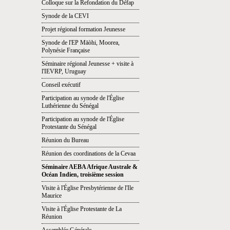
Colloque sur la Refondation du Défap
Synode de la CEVI
Projet régional formation Jeunesse
Synode de l'EP Māòhi, Moorea,
Polynésie Française
Séminaire régional Jeunesse + visite à
l'IEVRP, Uruguay
Conseil exécutif
Participation au synode de l'Église
Luthérienne du Sénégal
Participation au synode de l'Église
Protestante du Sénégal
Réunion du Bureau
Réunion des coordinations de la Cevaa
Séminaire AEBA Afrique Australe &
Océan Indien, troisième session
Visite à l'Église Presbytérienne de l'Ile
Maurice
Visite à l'Église Protestante de La
Réunion