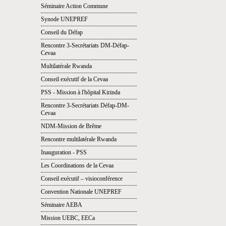
Séminaire Action Commune
Synode UNEPREF
Conseil du Défap
Rencontre 3-Secrétariats DM-Défap-
Cevaa
Multilatérale Rwanda
Conseil exécutif de la Cevaa
PSS - Mission à l'hôpital Kirinda
Rencontre 3-Secrétariats Défap-DM-
Cevaa
NDM-Mission de Brême
Rencontre multilatérale Rwanda
Inauguration - PSS
Les Coordinations de la Cevaa
Conseil exécutif – visioconférence
Convention Nationale UNEPREF
Séminaire AEBA
Mission UEBC, EECa