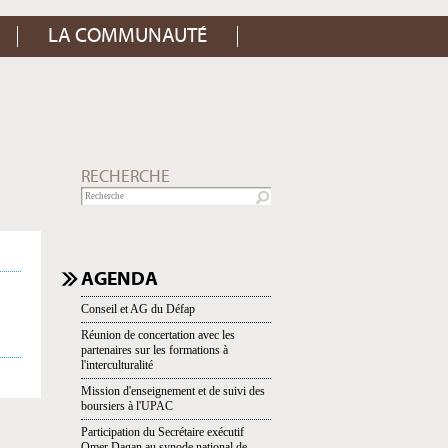
LA COMMUNAUTÉ
RECHERCHE
NAVIGATION
AGENDA
Conseil et AG du Défap
Réunion de concertation avec les
partenaires sur les formations à
l'interculturalité
Mission d'enseignement et de suivi des
boursiers à l'UPAC
Participation du Secrétaire exécutif
Omer Dagan au synode national de