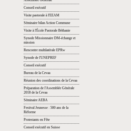
Assemblée Générale
Conseil exécutif
Visite pastorale à l'EEAM
Séminaire bilan Action Commune
Visite à l'École Pastorale Béthanie
Synode Missionnaire DM-échange et
mission
Rencontre multilatérale EPRw
Synode de l'UNEPREF
Conseil exécutif
Bureau de la Cevaa
Réunion des coordinations de la Cevaa
Préparation de l'Assemblée Générale
2018 de la Cevaa
Séminaire AEBA
Festival Jeunesse : 500 ans de la
Réforme
Protestants en Fête
Conseil exécutif en Suisse