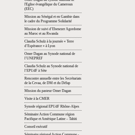
l'Eglise évangélique du Cameroun
(EEC)
Mission au Sénégal et en Gambie dans
le cadre du Programme Solidarité
Mission de suivi d’Ebenezer Agordome
au Maroc et au Rwanda
Claudia Schulz à la journée « Terre
d’Espérance » à Lyon
Omer Dagan au Synode national de
l’UNEPREF
Claudia Schulz au Synode national de
l’EPUdF à Sète
Rencontre annuelle entre les Secrétariats
de la Cevaa, de DM et du Défap
Mission du pasteur Omer Dagan
Visite à la CMER
Synode régional EPUdF Rhône-Alpes
Séminaire Action Commune région
Pacifique et Amérique Latine – Tahiti
Conseil exécutif
Séminaire régional Action Commune -