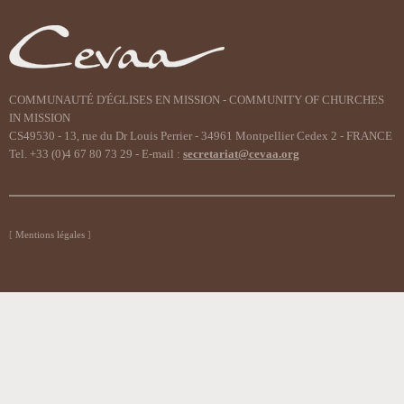
COMMUNAUTÉ D'ÉGLISES EN MISSION - COMMUNITY OF CHURCHES
IN MISSION
CS49530 - 13, rue du Dr Louis Perrier - 34961 Montpellier Cedex 2 - FRANCE
Tel. +33 (0)4 67 80 73 29 - E-mail :
secretariat@cevaa.org
Mentions légales