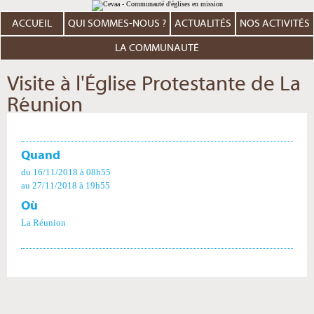
Aller
Outils
au
personnels
contenu.
ACCUEIL
QUI SOMMES-NOUS ?
ACTUALITÉS
NOS ACTIVITÉS
|
Aller
à
LA COMMUNAUTÉ
la
navigation
Visite à l'Église Protestante de La
Réunion
Quand
du 16/11/2018
à 08h55
au 27/11/2018
à 19h55
Où
La Réunion
Actions
sur