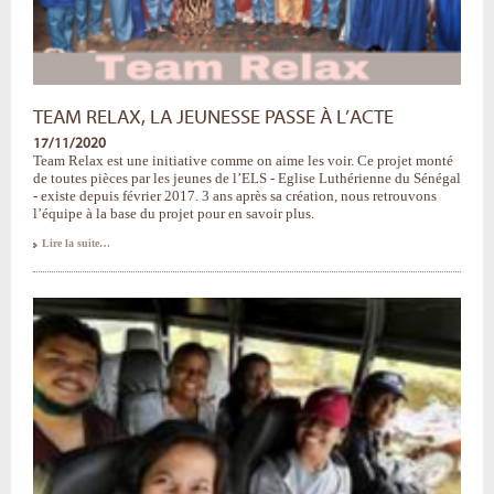
TEAM RELAX, LA JEUNESSE PASSE À L’ACTE
17/11/2020
Team Relax est une initiative comme on aime les voir. Ce projet monté
de toutes pièces par les jeunes de l’ELS - Eglise Luthérienne du Sénégal
- existe depuis février 2017. 3 ans après sa création, nous retrouvons
l’équipe à la base du projet pour en savoir plus.
Team
Lire la suite…
Relax,
la
jeunesse
passe
à
l’acte
-