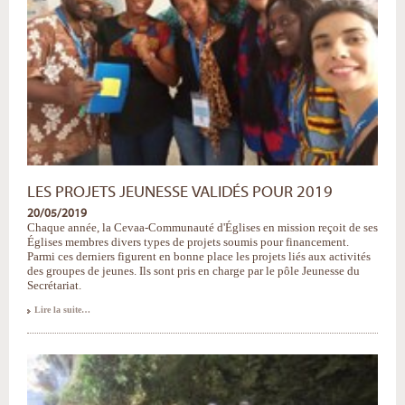
LES PROJETS JEUNESSE VALIDÉS POUR 2019
20/05/2019
Chaque année, la Cevaa-Communauté d'Églises en mission reçoit de ses
Églises membres divers types de projets soumis pour financement.
Parmi ces derniers figurent en bonne place les projets liés aux activités
des groupes de jeunes. Ils sont pris en charge par le pôle Jeunesse du
Secrétariat.
Les
Lire la suite…
projets
Jeunesse
validés
pour
2019
-