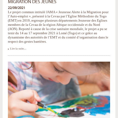
MIGRATION DES JEUNES
22/09/2021
Le projet commun intitulé JAMA « Jeunesse Alerte à la Migration pour
l’Auto-emploi », présenté à la Cevaa par l’Eglise Méthodiste du Togo
(EMT) en 2019, regroupe plusieurs départements Jeunesse des Eglises
membres de la Cevaa de la région Afrique occidentale et du Nord
(AON). Reporté à cause de la crise sanitaire mondiale, le projet a pu se
tenir du 14 au 17 septembre 2021 à Lomé (Togo) et ce grâce au
dynamisme des autorités de l’EMT et du comité d’organisation dans le
respect des gestes barrières.
PROJET
Lire la suite…
JAMA
:
un
pare-
feu
contre
la
migration
des
jeunes
-