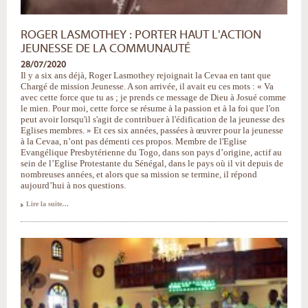
ROGER LASMOTHEY : PORTER HAUT L'ACTION
JEUNESSE DE LA COMMUNAUTÉ
28/07/2020
Il y a six ans déjà, Roger Lasmothey rejoignait la Cevaa en tant que
Chargé de mission Jeunesse. A son arrivée, il avait eu ces mots : « Va
avec cette force que tu as ; je prends ce message de Dieu à Josué comme
le mien. Pour moi, cette force se résume à la passion et à la foi que l'on
peut avoir lorsqu'il s'agit de contribuer à l'édification de la jeunesse des
Eglises membres. » Et ces six années, passées à œuvrer pour la jeunesse
à la Cevaa, n’ont pas démenti ces propos. Membre de l'Eglise
Evangélique Presbytérienne du Togo, dans son pays d’origine, actif au
sein de l’Eglise Protestante du Sénégal, dans le pays où il vit depuis de
nombreuses années, et alors que sa mission se termine, il répond
aujourd’hui à nos questions.
Roger
Lire la suite…
Lasmothey
:
porter
haut
l'action
Jeunesse
de
la
Communauté
-