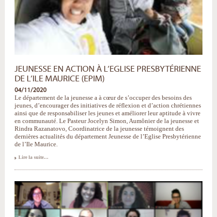
JEUNESSE EN ACTION À L’EGLISE PRESBYTÉRIENNE
DE L’ILE MAURICE (EPIM)
04/11/2020
Le département de la jeunesse a à cœur de s’occuper des besoins des
jeunes, d’encourager des initiatives de réflexion et d’action chrétiennes
ainsi que de responsabiliser les jeunes et améliorer leur aptitude à vivre
en communauté. Le Pasteur Jocelyn Simon, Aumônier de la jeunesse et
Rindra Razanatovo, Coordinatrice de la jeunesse témoignent des
dernières actualités du département Jeunesse de l’Eglise Presbytérienne
de l’Ile Maurice.
Jeunesse
Lire la suite…
en
action
à
l’Eglise
Presbytérienne
de
l’ile
Maurice
(EPIM)
-