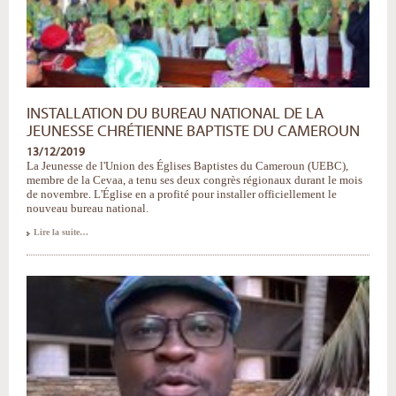
INSTALLATION DU BUREAU NATIONAL DE LA
JEUNESSE CHRÉTIENNE BAPTISTE DU CAMEROUN
13/12/2019
La Jeunesse de l'Union des Églises Baptistes du Cameroun (UEBC),
membre de la Cevaa, a tenu ses deux congrès régionaux durant le mois
de novembre. L'Église en a profité pour installer officiellement le
nouveau bureau national.
Installation
Lire la suite…
du
bureau
national
de
la
Jeunesse
Chrétienne
Baptiste
du
Cameroun
-