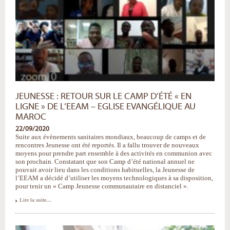
JEUNESSE : RETOUR SUR LE CAMP D’ÉTÉ « EN
LIGNE » DE L’EEAM – EGLISE EVANGÉLIQUE AU
MAROC
22/09/2020
Suite aux évènements sanitaires mondiaux, beaucoup de camps et de
rencontres Jeunesse ont été reportés. Il a fallu trouver de nouveaux
moyens pour prendre part ensemble à des activités en communion avec
son prochain. Constatant que son Camp d’été national annuel ne
pouvait avoir lieu dans les conditions habituelles, la Jeunesse de
l’EEAM a décidé d’utiliser les moyens technologiques à sa disposition,
pour tenir un « Camp Jeunesse communautaire en distanciel ».
Jeunesse
Lire la suite…
:
retour
sur
le
camp