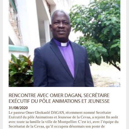
d’été
«
en
ligne
»
de
l’EEAM
–
Eglise
Evangélique
Au
Maroc
-
RENCONTRE AVEC OMER DAGAN, SECRÉTAIRE
EXÉCUTIF DU PÔLE ANIMATIONS ET JEUNESSE
31/08/2020
Le pasteur Omer Gbokanlé DAGAN, récemment nommé Secrétaire
Exécutif du pôle Animations et Jeunesse de la Cevaa, a rejoint fin août
avec toute sa famille la ville de Montpellier. C’est ici, avec l’équipe du
Secrétariat de la Cevaa, qu’il occupera désormais son poste de