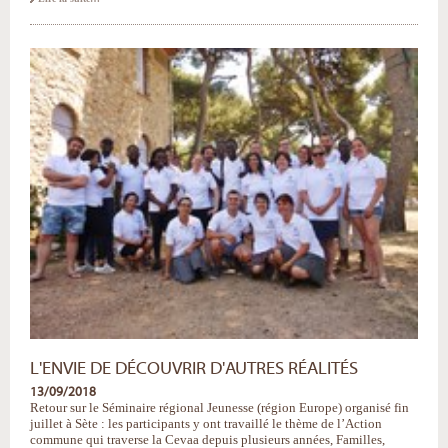
plan
sur
la
nouvelle
stratégie
Jeunesse
-
L'ENVIE DE DÉCOUVRIR D'AUTRES RÉALITÉS
13/09/2018
Retour sur le Séminaire régional Jeunesse (région Europe) organisé fin
juillet à Sète : les participants y ont travaillé le thème de l’Action
commune qui traverse la Cevaa depuis plusieurs années, Familles,