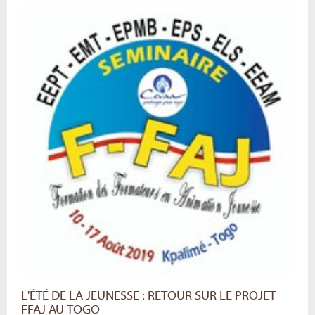
«L'Évangile
nous
appelle
à
l'action»
-
L'ÉTÉ DE LA JEUNESSE : RETOUR SUR LE PROJET
FFAJ AU TOGO