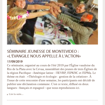
SÉMINAIRE JEUNESSE DE MONTEVIDEO :
«L'ÉVANGILE NOUS APPELLE À L'ACTION»
17/09/2019
Ce séminaire, organisé au cours de l'été 2019 par l'Église vaudoise du
Rio de la Plata avec la Cevaa, rassemblait des jeunes de trois Églises de
la région Pacifique - Amérique latine : l'IEVRP, l'EPKNC et l'EPMa. Le
thème en était : «Théologie et écologie : gestion de la création». À
l'issue de cette rencontre d'une semaine, les participants ont décidé de
publier une déclaration commune. C'est ce texte, diffusé en deux
langues - français et espagnol - que nous reproduisons ici.
Séminaire
Lire la suite…
Jeunesse
de
Montevideo
: