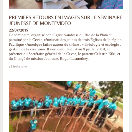
PREMIERS RETOURS EN IMAGES SUR LE SÉMINAIRE
JEUNESSE DE MONTEVIDEO
22/07/2019
Ce séminaire, organisé par l'Église vaudoise du Rio de la Plata et
parrainé par la Cevaa, réunissait des jeunes de trois Églises de la région
Pacifique - Amérique latine autour du thème : «Théologie et écologie :
gestion de la création». Il s'est déroulé du 4 au 9 juillet 2019, en
présence du Secrétaire général de la Cevaa, le pasteur Célestin Kiki, et
du Chargé de mission Jeunesse, Roger Lasmothey.
Premiers
Lire la suite…
retours
en
images
sur
le
séminaire
Jeunesse
de
Montevideo
-