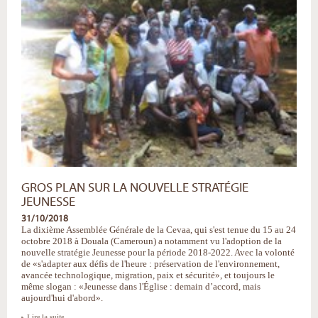
GROS PLAN SUR LA NOUVELLE STRATÉGIE
JEUNESSE
31/10/2018
La dixième Assemblée Générale de la Cevaa, qui s'est tenue du 15 au 24
octobre 2018 à Douala (Cameroun) a notamment vu l'adoption de la
nouvelle stratégie Jeunesse pour la période 2018-2022. Avec la volonté
de «s'adapter aux défis de l'heure : préservation de l'environnement,
avancée technologique, migration, paix et sécurité», et toujours le
même slogan : «Jeunesse dans l'Église : demain d’accord, mais
aujourd'hui d'abord».
Gros
Lire la suite…