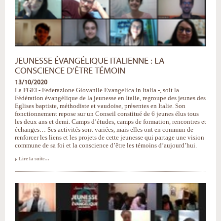
JEUNESSE ÉVANGÉLIQUE ITALIENNE : LA
CONSCIENCE D’ÊTRE TÉMOIN
13/10/2020
La FGEI - Federazione Giovanile Evangelica in Italia -, soit la
Fédération évangélique de la jeunesse en Italie, regroupe des jeunes des
Eglises baptiste, méthodiste et vaudoise, présentes en Italie. Son
fonctionnement repose sur un Conseil constitué de 6 jeunes élus tous
les deux ans et demi. Camps d’études, camps de formation, rencontres et
échanges… Ses activités sont variées, mais elles ont en commun de
renforcer les liens et les projets de cette jeunesse qui partage une vision
commune de sa foi et la conscience d’être les témoins d’aujourd’hui.
Jeunesse
Lire la suite…
évangélique
italienne
:
la
conscience
d’être
témoin
-