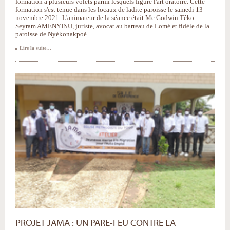
formation à plusieurs volets parmi lesquels figure l'art oratoire. Cette
formation s'est tenue dans les locaux de ladite paroisse le samedi 13
novembre 2021. L'animateur de la séance était Me Godwin Têko
Seyram AMENYINU, juriste, avocat au barreau de Lomé et fidèle de la
paroisse de Nyékonakpoè.
La
Lire la suite…
Jeunesse
de
la
paroisse
de
Nyékonakpoè
de
l'EEPT
se
forme
à
l'art
oratoire
-
PROJET JAMA : UN PARE-FEU CONTRE LA