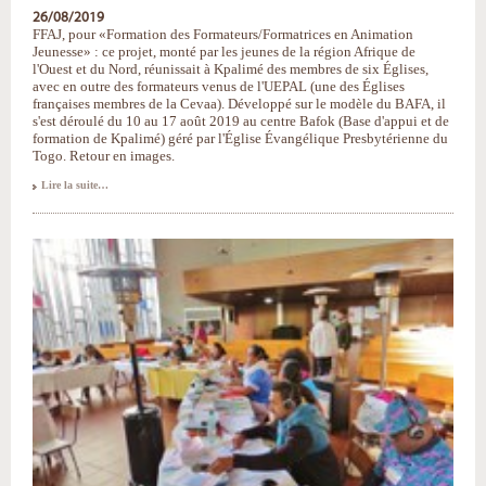
26/08/2019
FFAJ, pour «Formation des Formateurs/Formatrices en Animation
Jeunesse» : ce projet, monté par les jeunes de la région Afrique de
l'Ouest et du Nord, réunissait à Kpalimé des membres de six Églises,
avec en outre des formateurs venus de l'UEPAL (une des Églises
françaises membres de la Cevaa). Développé sur le modèle du BAFA, il
s'est déroulé du 10 au 17 août 2019 au centre Bafok (Base d'appui et de
formation de Kpalimé) géré par l'Église Évangélique Presbytérienne du
Togo. Retour en images.
L'été
Lire la suite…
de
la
Jeunesse
:
retour
sur
le
projet
FFAJ
au
Togo
-