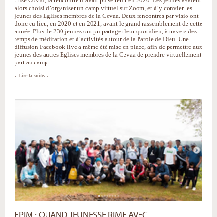
crise Covid, la rencontre n’avait pu se tenir en 2020. Les jeunes avaient
alors choisi d’organiser un camp virtuel sur Zoom, et d’y convier les
jeunes des Eglises membres de la Cevaa. Deux rencontres par visio ont
donc eu lieu, en 2020 et en 2021, avant le grand rassemblement de cette
année. Plus de 230 jeunes ont pu partager leur quotidien, à travers des
temps de méditation et d’activités autour de la Parole de Dieu. Une
diffusion Facebook live a même été mise en place, afin de permettre aux
jeunes des autres Eglises membres de la Cevaa de prendre virtuellement
part au camp.
Camp
Lire la suite…
Jeunesse
de
l’EEAM
:
viser
l’excellence
ensemble.
-
EPIM : QUAND JEUNESSE RIME AVEC