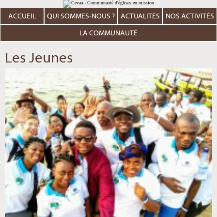
Aller
Outils
au
personnels
contenu.
ACCUEIL
QUI SOMMES-NOUS ?
ACTUALITÉS
NOS ACTIVITÉS
|
Aller
à
LA COMMUNAUTÉ
la
navigation
Les Jeunes