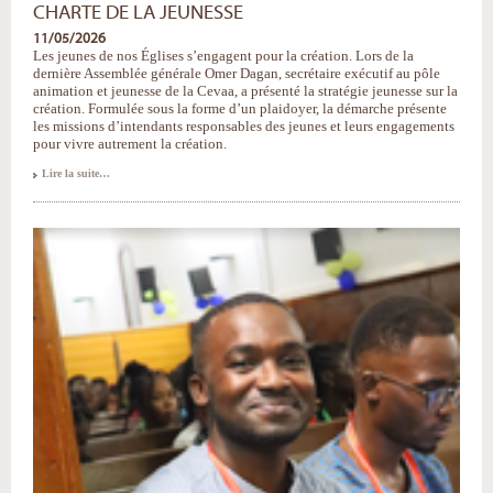
CHARTE DE LA JEUNESSE
11/05/2026
Les jeunes de nos Églises s’engagent pour la création. Lors de la
dernière Assemblée générale Omer Dagan, secrétaire exécutif au pôle
animation et jeunesse de la Cevaa, a présenté la stratégie jeunesse sur la
création. Formulée sous la forme d’un plaidoyer, la démarche présente
les missions d’intendants responsables des jeunes et leurs engagements
pour vivre autrement la création.
Charte
Lire la suite…
de
la
Jeunesse
-