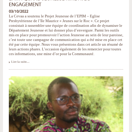
ENGAGEMENT
03/10/2022
La Cevaa a soutenu le Projet Jeunesse de l’EPIM – Eglise
Presbytérienne de l’Ile Maurice « Jeunes sur le Roc ». Ce projet
consistait à rassembler une équipe de coordination afin de dynamiser le
Département Jeunesse et lui donner plus d’envergure. Parmi les outils
mis en place pour promouvoir l’action Jeunesse au sein de leur paroisse,
c’est toute une campagne de communication qui a été mise en place cet
été par cette équipe. Nous vous présentons dans cet article un résumé de
leurs actions phares. L’occasion également de les remercier pour toutes
ces informations, une mine d’or pour la Communauté.
EPIM
Lire la suite…
:
quand
Jeunesse
rime
avec
engagement
-