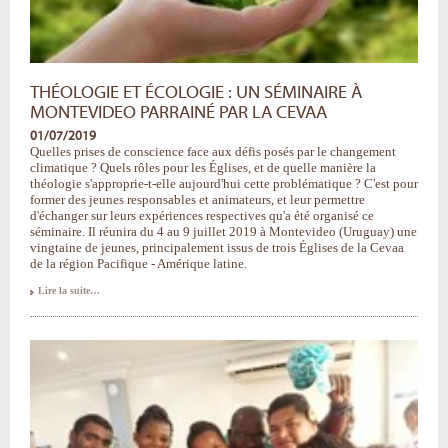
THÉOLOGIE ET ÉCOLOGIE : UN SÉMINAIRE À
MONTEVIDEO PARRAINÉ PAR LA CEVAA
01/07/2019
Quelles prises de conscience face aux défis posés par le changement
climatique ? Quels rôles pour les Églises, et de quelle manière la
théologie s'approprie-t-elle aujourd'hui cette problématique ? C'est pour
former des jeunes responsables et animateurs, et leur permettre
d'échanger sur leurs expériences respectives qu'a été organisé ce
séminaire. Il réunira du 4 au 9 juillet 2019 à Montevideo (Uruguay) une
vingtaine de jeunes, principalement issus de trois Églises de la Cevaa
de la région Pacifique - Amérique latine.
Théologie
Lire la suite…
et
écologie
:
un
séminaire
à
Montevideo
parrainé
par
la
Cevaa
-