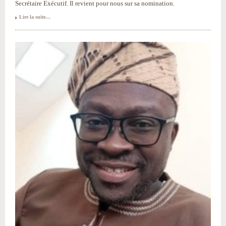
Secrétaire Exécutif. Il revient pour nous sur sa nomination.
Rencontre
Lire la suite…
avec
Omer
Dagan,
Secrétaire
Exécutif
du
pôle
Animations
et
Jeunesse
-