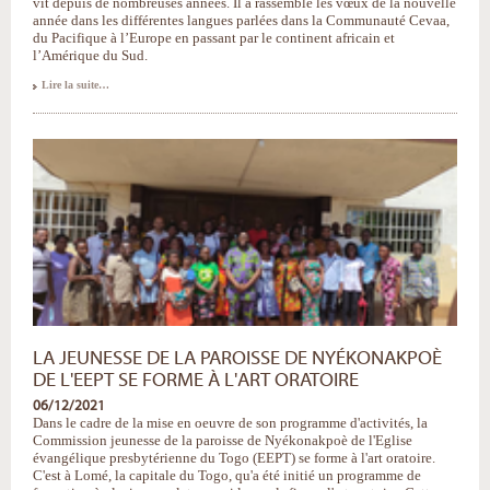
vit depuis de nombreuses années. Il a rassemblé les vœux de la nouvelle
année dans les différentes langues parlées dans la Communauté Cevaa,
du Pacifique à l’Europe en passant par le continent africain et
l’Amérique du Sud.
Les
Lire la suite…
vœux
en
langues
de
la
Cevaa
-
LA JEUNESSE DE LA PAROISSE DE NYÉKONAKPOÈ
DE L'EEPT SE FORME À L'ART ORATOIRE
06/12/2021
Dans le cadre de la mise en oeuvre de son programme d'activités, la
Commission jeunesse de la paroisse de Nyékonakpoè de l'Eglise
évangélique presbytérienne du Togo (EEPT) se forme à l'art oratoire.
C'est à Lomé, la capitale du Togo, qu'a été initié un programme de