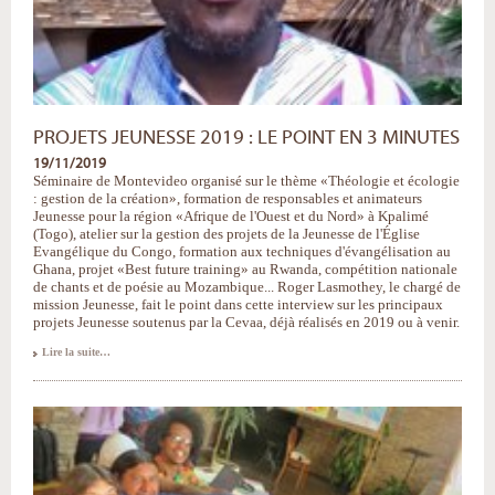
PROJETS JEUNESSE 2019 : LE POINT EN 3 MINUTES
19/11/2019
Séminaire de Montevideo organisé sur le thème «Théologie et écologie
: gestion de la création», formation de responsables et animateurs
Jeunesse pour la région «Afrique de l'Ouest et du Nord» à Kpalimé
(Togo), atelier sur la gestion des projets de la Jeunesse de l'Église
Evangélique du Congo, formation aux techniques d'évangélisation au
Ghana, projet «Best future training» au Rwanda, compétition nationale
de chants et de poésie au Mozambique... Roger Lasmothey, le chargé de
mission Jeunesse, fait le point dans cette interview sur les principaux
projets Jeunesse soutenus par la Cevaa, déjà réalisés en 2019 ou à venir.
Projets
Lire la suite…
Jeunesse
2019
:
le
point
en
3
minutes
-