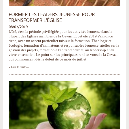
FORMER LES LEADERS JEUNESSE POUR
TRANSFORMER L'ÉGLISE
08/07/2019
L'été, c'est la période privilégiée pour les activités Jeunesse dans la
plupart des Églises membres de la Cevaa. Et cet été 2019 s'annonce
riche, avec un accent particulier mis sur la formation. Théologie et
écologie, formation d'animateurs et responsables Jeunesse, atelier sur la
gestion des projets, formation à l'entrepreneuriat, au leadership et au
vivre-ensemble... Le point sur les principaux rendez-vous de la Cevaa,
qui commencent dès le début de ce mois de juillet.
Former
Lire la suite…
les
leaders
Jeunesse
pour
transformer
l'Église
-