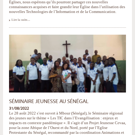
Églises, nous espérons qu’ils pourront partager ces nouvelles
connaissances acquises et faire grandir leur Église dans l’utilisation des
nouvelles Technologies de l’Information et de la Communication.
Quand
Lire la suite…
la
Jeunesse
s’empare
du
numérique
#evangélisation
-
SÉMINAIRE JEUNESSE AU SÉNÉGAL
31/08/2022
Le 28 août 2022 s’est ouvert à Mbour (Sénégal), le Séminaire régional
des jeunes sur le thème « Les TIC dans l’Evangélisation : enjeux et
impacts en contexte pandémique ». Il s’agit d’un Projet Jeunesse Cevaa,
pour la zone Afrique de l’Ouest et du Nord, porté par l’Eglise
Protestante du Sénégal, recommandé par la coordination Animations et