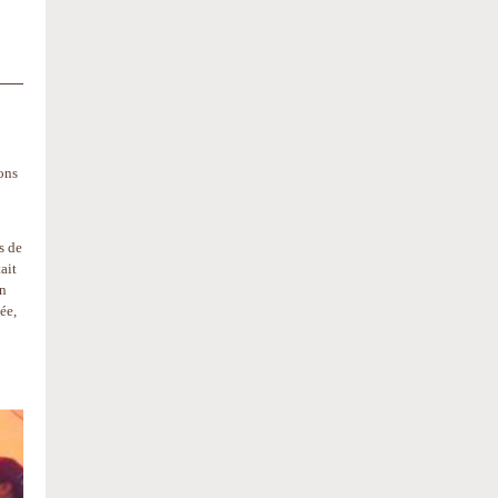
ons
s de
ait
un
ée,