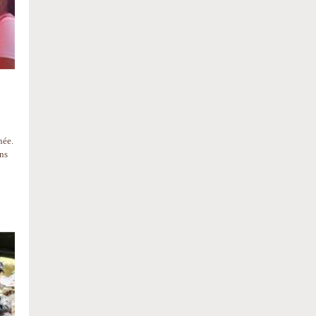
née.
ons