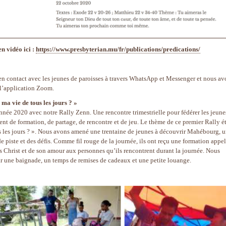
n vidéo ici :
https://www.presbyterian.mu/fr/publications/predications/
en contact avec les jeunes de paroisses à travers WhatsApp et Messenger et nous av
 l’application Zoom.
a vie de tous les jours ? »
nnée 2020 avec notre Rally Zenn. Une rencontre trimestrielle pour fédérer les jeune
t de formation, de partage, de rencontre et de jeu. Le thème de ce premier Rally ét
 les jours ? ». Nous avons amené une trentaine de jeunes à découvrir Mahébourg, 
de piste et des défis. Comme fil rouge de la journée, ils ont reçu une formation appel
us Christ et de son amour aux personnes qu’ils rencontrent durant la journée. Nous
par une baignade, un temps de remises de cadeaux et une petite louange.