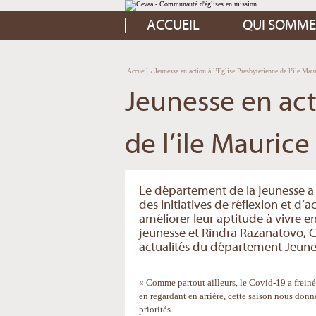
Aller
Outils
au
personnels
contenu.
ACCUEIL
QUI SOMME
|
Aller
à
la
navigation
Accueil
›
Jeunesse en action à l’Eglise Presbytérienne de l’ile Ma
Jeunesse en act
de l’ile Maurice
Le département de la jeunesse a
des initiatives de réflexion et d’
améliorer leur aptitude à vivre
jeunesse et Rindra Razanatovo, C
actualités du département Jeuness
« Comme partout ailleurs, le Covid-19 a freiné,
en regardant en arrière, cette saison nous donne
priorités.