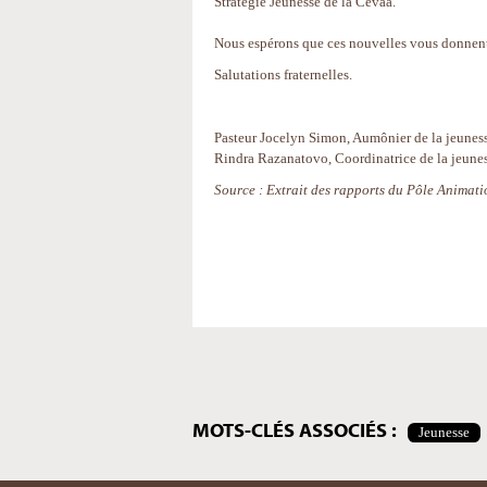
Stratégie Jeunesse de la Cevaa.
Nous espérons que ces nouvelles vous donnent 
Salutations fraternelles.
Pasteur Jocelyn Simon, Aumônier de la jeunes
Rindra Razanatovo, Coordinatrice de la jeune
Source : Extrait des rapports du Pôle Animati
Actions
sur
le
document
MOTS-CLÉS ASSOCIÉS :
Jeunesse