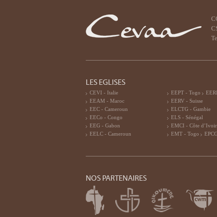
C
CS
Te
LES EGLISES
CEVI - Italie
EEPT - Togo
EERF
EEAM - Maroc
EERV - Suisse
EEC - Cameroun
ELCTG - Gambie
EECo - Congo
ELS - Sénégal
EEG - Gabon
EMCI - Côte d’Ivoi
EELC - Cameroun
EMT - Togo
EPCG
NOS PARTENAIRES