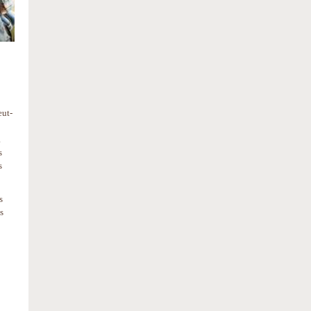
eut-
a
us
s
s
s