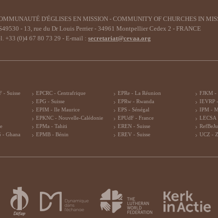
OMMUNAUTÉ D'ÉGLISES EN MISSION - COMMUNITY OF CHURCHES IN MIS
49530 - 13, rue du Dr Louis Perrier - 34961 Montpellier Cedex 2 - FRANCE
l. +33 (0)4 67 80 73 29 - E-mail :
secretariat@cevaa.org
 - Suisse
EPCRC - Centrafrique
EPRe - La Réunion
FJKM -
EPG - Suisse
EPRw - Rwanda
IEVRP -
EPIM - Ile Maurice
EPS - Sénégal
IPM - 
EPKNC - Nouvelle-Calédonie
EPUdF - France
LECSA 
re
EPMa - Tahiti
EREN - Suisse
RefBeJu
 - Ghana
EPMB - Bénin
EREV - Suisse
UCZ - 