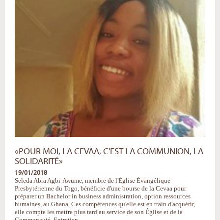
»
-
«POUR MOI, LA CEVAA, C'EST LA COMMUNION, LA
SOLIDARITÉ»
19/01/2018
Seleda Abra Agbi-Awume, membre de l'Église Évangélique
Presbytérienne du Togo, bénéficie d'une bourse de la Cevaa pour
préparer un Bachelor in business administration, option ressources
humaines, au Ghana. Ces compétences qu'elle est en train d'acquérir,
elle compte les mettre plus tard au service de son Église et de la
Communauté. Entretien.