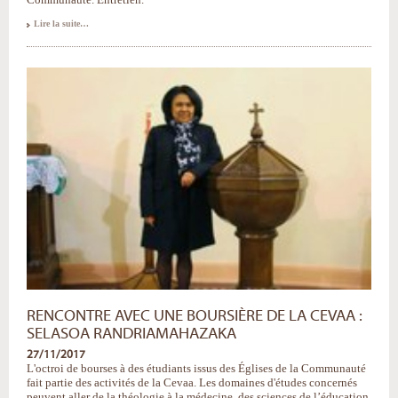
«Pour
Lire la suite…
moi,
la
Cevaa,
c'est
la
communion,
la
solidarité»
-
RENCONTRE AVEC UNE BOURSIÈRE DE LA CEVAA :
SELASOA RANDRIAMAHAZAKA
27/11/2017
L'octroi de bourses à des étudiants issus des Églises de la Communauté
fait partie des activités de la Cevaa. Les domaines d'études concernés
peuvent aller de la théologie à la médecine, des sciences de l’éducation