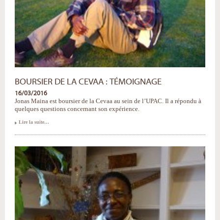
BOURSIER DE LA CEVAA : TÉMOIGNAGE
16/03/2016
Jonas Maina est boursier de la Cevaa au sein de l’UPAC. Il a répondu à
quelques questions concernant son expérience.
Boursier
Lire la suite…
de
la
Cevaa
:
témoignage
-