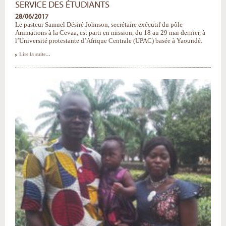
SERVICE DES ÉTUDIANTS
28/06/2017
Le pasteur Samuel Désiré Johnson, secrétaire exécutif du pôle
Animations à la Cevaa, est parti en mission, du 18 au 29 mai dernier, à
l’Université protestante d’Afrique Centrale (UPAC) basée à Yaoundé.
UPAC
Lire la suite…
et
Cevaa
:
une
collaboration
au
service
des
étudiants
-