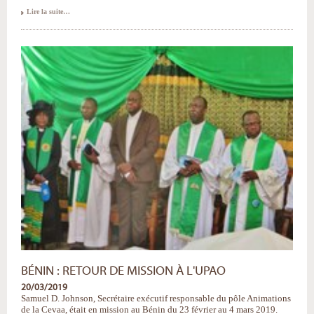
Témoignage
Lire la suite…
de
Chrys,
un
boursier
enthousiaste
et
prudent
-
BÉNIN : RETOUR DE MISSION À L'UPAO
20/03/2019
Samuel D. Johnson, Secrétaire exécutif responsable du pôle Animations
de la Cevaa, était en mission au Bénin du 23 février au 4 mars 2019.