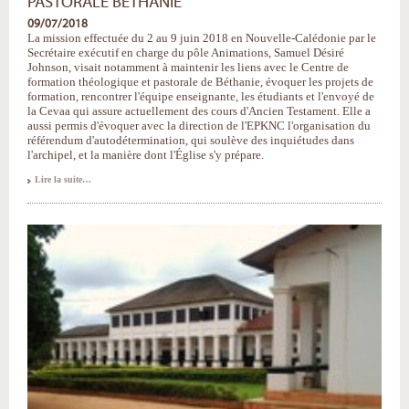
PASTORALE BÉTHANIE
09/07/2018
La mission effectuée du 2 au 9 juin 2018 en Nouvelle-Calédonie par le
Secrétaire exécutif en charge du pôle Animations, Samuel Désiré
Johnson, visait notamment à maintenir les liens avec le Centre de
formation théologique et pastorale de Béthanie, évoquer les projets de
formation, rencontrer l'équipe enseignante, les étudiants et l'envoyé de
la Cevaa qui assure actuellement des cours d'Ancien Testament. Elle a
aussi permis d'évoquer avec la direction de l'EPKNC l'organisation du
référendum d'autodétermination, qui soulève des inquiétudes dans
l'archipel, et la manière dont l'Église s'y prépare.
Nouvelle-
Lire la suite…
Calédonie
:
visite
à
l'école
pastorale
Béthanie
-