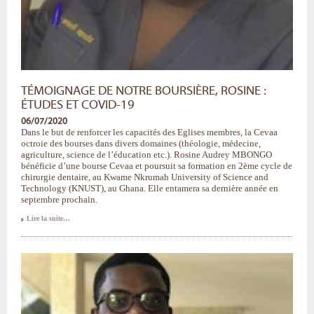
TÉMOIGNAGE DE NOTRE BOURSIÈRE, ROSINE :
ÉTUDES ET COVID-19
06/07/2020
Dans le but de renforcer les capacités des Eglises membres, la Cevaa
octroie des bourses dans divers domaines (théologie, médecine,
agriculture, science de l’éducation etc.). Rosine Audrey MBONGO
bénéficie d’une bourse Cevaa et poursuit sa formation en 2ème cycle de
chirurgie dentaire, au Kwame Nkrumah University of Science and
Technology (KNUST), au Ghana. Elle entamera sa dernière année en
septembre prochain.
Témoignage
Lire la suite…
de
notre
boursière,
Rosine
:
études
et
Covid-
19
-