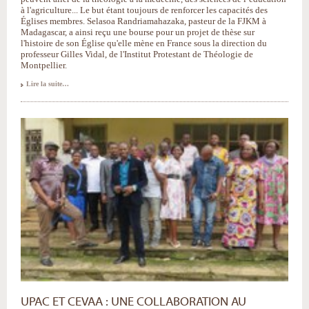
à l'agriculture... Le but étant toujours de renforcer les capacités des
Églises membres. Selasoa Randriamahazaka, pasteur de la FJKM à
Madagascar, a ainsi reçu une bourse pour un projet de thèse sur
l'histoire de son Église qu'elle mène en France sous la direction du
professeur Gilles Vidal, de l'Institut Protestant de Théologie de
Montpellier.
Rencontre
Lire la suite…
avec
une
boursière
de
la
Cevaa
:
Selasoa
Randriamahazaka
-
UPAC ET CEVAA : UNE COLLABORATION AU