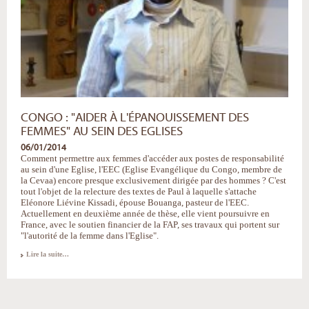
CONGO : "AIDER À L'ÉPANOUISSEMENT DES
FEMMES" AU SEIN DES EGLISES
06/01/2014
Comment permettre aux femmes d'accéder aux postes de responsabilité
au sein d'une Eglise, l'EEC (Eglise Evangélique du Congo, membre de
la Cevaa) encore presque exclusivement dirigée par des hommes ? C'est
tout l'objet de la relecture des textes de Paul à laquelle s'attache
Eléonore Liévine Kissadi, épouse Bouanga, pasteur de l'EEC.
Actuellement en deuxième année de thèse, elle vient poursuivre en
France, avec le soutien financier de la FAP, ses travaux qui portent sur
"l'autorité de la femme dans l'Eglise".
Congo
Lire la suite…
:
"Aider
à
l'épanouissement
des
femmes"
au