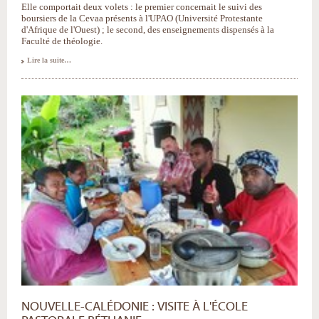
Elle comportait deux volets : le premier concernait le suivi des
boursiers de la Cevaa présents à l'UPAO (Université Protestante
d'Afrique de l'Ouest) ; le second, des enseignements dispensés à la
Faculté de théologie.
Bénin
Lire la suite…
:
retour
de
mission
à
l'UPAO
-
NOUVELLE-CALÉDONIE : VISITE À L'ÉCOLE