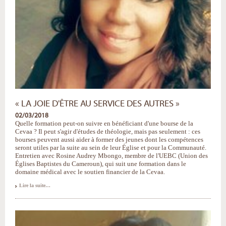
« LA JOIE D'ÊTRE AU SERVICE DES AUTRES »
02/03/2018
Quelle formation peut-on suivre en bénéficiant d'une bourse de la
Cevaa ? Il peut s'agir d'études de théologie, mais pas seulement : ces
bourses peuvent aussi aider à former des jeunes dont les compétences
seront utiles par la suite au sein de leur Église et pour la Communauté.
Entretien avec Rosine Audrey Mbongo, membre de l'UEBC (Union des
Églises Baptistes du Cameroun), qui suit une formation dans le
domaine médical avec le soutien financier de la Cevaa.
«
Lire la suite…
La
joie
d'être
au
service
des
autres