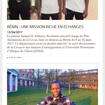
BÉNIN : UNE MISSION RICHE EN ÉCHANGES
13/04/2017
Le pasteur Samuel D. Johnson, Secrétaire exécutif chargé du Pôle
Animations de la Cevaa, était en mission au Bénin du 9 au 16 mars
2017. Ce déplacement avait un double objectif : le suivi des boursiers
de la Cevaa et une mission d’enseignement à l’Université Protestante
d’Afrique de l’Ouest (UPAO).
Bénin
Lire la suite…
:
une
mission
riche
en
échanges
-