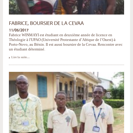
FABRICE, BOURSIER DE LA CEVAA
11/05/2017
Fabrice WINMAYI est étudiant en deuxième année de licence en
Théologie à l'UPAO (Université Protestante d’Afrique de l’Ouest) à
Porto-Novo, au Bénin. Il est aussi boursier de la Cevaa. Rencontre avec
un étudiant déterminé.
Fabrice,
Lire la suite…
boursier
de
la
Cevaa
-