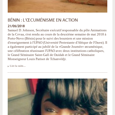
BÉNIN : L'ŒCUMÉNISME EN ACTION
21/05/2018
Samuel D. Johnson, Secrétaire exécutif responsable du pôle Animations
de la Cevaa, s'est rendu au cours de la deuxième semaine de mai 2018 à
Porto-Novo (Bénin) pour le suivi des boursiers et une mission
d'enseignement à l'UPAO (Université Protestante d'Afrique de l'Ouest). Il
a également participé au jubilé de la «Grande Journée» œcuménique,
une célébration réunissant l'UPAO avec deux institutions catholiques,
le Grand Séminaire Saint-Gall de Ouidah et le Grand Séminaire
Monseigneur Louis Parisot de Tchanvédji.
Bénin
Lire la suite…
:
l'œcuménisme
en
action
-