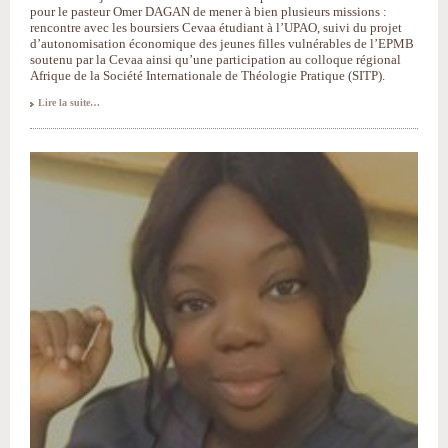
pour le pasteur Omer DAGAN de mener à bien plusieurs missions :
rencontre avec les boursiers Cevaa étudiant à l’UPAO, suivi du projet
d’autonomisation économique des jeunes filles vulnérables de l’EPMB
soutenu par la Cevaa ainsi qu’une participation au colloque régional
Afrique de la Société Internationale de Théologie Pratique (SITP).
Rencontre
Lire la suite…
avec
les
boursiers
Cevaa
et
la
Jeunesse
de
l’EPMB
-