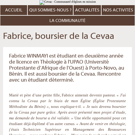
Aller
Outils
au
personnels
contenu.
ACCUEIL
QUI SOMMES-NOUS ?
ACTUALITÉS
NOS ACTIVITÉS
|
Aller
à
LA COMMUNAUTÉ
la
navigation
Fabrice, boursier de la Cevaa
Fabrice WINMAYI est étudiant en deuxième année
de licence en Théologie à l'UPAO (Université
Protestante d’Afrique de l’Ouest) à Porto-Novo, au
Bénin. Il est aussi boursier de la Cevaa. Rencontre
avec un étudiant déterminé.
Marié et père d’une petite fille, Fabrice aimerait devenir pasteur.
« J'ai
connu la Cevaa par le biais de mon Église (Église Protestante
Méthodiste du Bénin) »
, nous explique-t-il.
« Je suis devenu boursier
de la Cevaa par pure grâce. Après avoir présenté mon projet d’étude,
ma demande de bourse a été validée. »
Une réelle opportunité pour cet
étudiant déjà diplômé d’un autre cursus.
« Avant de venir en théologie,
j'étais Technicien Supérieur en Management des Ressources