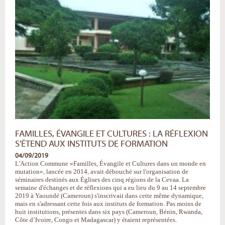
Séminaire
de
Yaoundé
-
FAMILLES, ÉVANGILE ET CULTURES : LA RÉFLEXION
S'ÉTEND AUX INSTITUTS DE FORMATION
04/09/2019
L'Action Commune «Familles, Évangile et Cultures dans un monde en
mutation», lancée en 2014, avait débouché sur l'organisation de
séminaires destinés aux Églises des cinq régions de la Cevaa. La
semaine d'échanges et de réflexions qui a eu lieu du 9 au 14 septembre
2019 à Yaoundé (Cameroun) s'inscrivait dans cette même dynamique,
mais en s'adressant cette fois aux instituts de formation. Pas moins de
huit institutions, présentes dans six pays (Cameroun, Bénin, Rwanda,
Côte d’Ivoire, Congo et Madagascar) y étaient représentées.