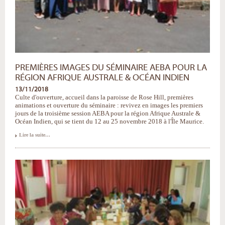
PREMIÈRES IMAGES DU SÉMINAIRE AEBA POUR LA
RÉGION AFRIQUE AUSTRALE & OCÉAN INDIEN
13/11/2018
Culte d'ouverture, accueil dans la paroisse de Rose Hill, premières
animations et ouverture du séminaire : revivez en images les premiers
jours de la troisième session AEBA pour la région Afrique Australe &
Océan Indien, qui se tient du 12 au 25 novembre 2018 à l'Île Maurice.
Premières
Lire la suite…
images
du
séminaire
AEBA
pour
la
région
Afrique
Australe
&
Océan
Indien
-