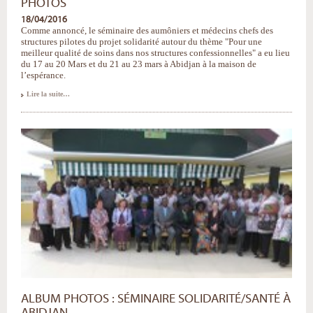
PHOTOS
18/04/2016
Comme annoncé, le séminaire des aumôniers et médecins chefs des
structures pilotes du projet solidarité autour du thème "Pour une
meilleur qualité de soins dans nos structures confessionnelles" a eu lieu
du 17 au 20 Mars et du 21 au 23 mars à Abidjan à la maison de
l’espérance.
Séminaire
Lire la suite…
Solidarité/Santé
à
Abidjan
:
photos
-
ALBUM PHOTOS : SÉMINAIRE SOLIDARITÉ/SANTÉ À
ABIDJAN