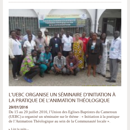
Nouvelle
Action
Commune
-
L'UEBC ORGANISE UN SÉMINAIRE D’INITIATION À
LA PRATIQUE DE L’ANIMATION THÉOLOGIQUE
29/07/2016
Du 15 au 20 juillet 2016, l’Union des Eglises Baptistes du Cameroun
(UEBC) a organisé un séminaire sur le thème : « Initiation à la pratique
de l’Animation Théologique au sein de la Communauté locale ».
L'UEBC
Lire la suite…