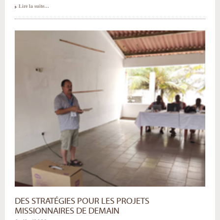
«
Lire la suite…
Nos
Églises
:
en
paroles,
en
actes
et
en
œuvres
»
-
DES STRATÉGIES POUR LES PROJETS
MISSIONNAIRES DE DEMAIN