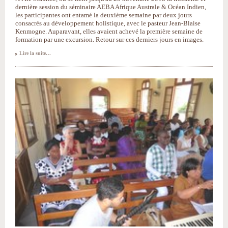
dernière session du séminaire AEBA Afrique Australe & Océan Indien,
les participantes ont entamé la deuxième semaine par deux jours
consacrés au développement holistique, avec le pasteur Jean-Blaise
Kenmogne. Auparavant, elles avaient achevé la première semaine de
formation par une excursion. Retour sur ces derniers jours en images.
Début
Lire la suite…
en
images
de
la
deuxième
semaine
du
séminaire
AEBA
-