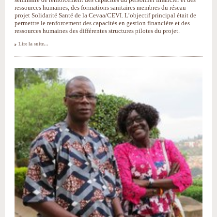
ressources humaines, des formations sanitaires membres du réseau
projet Solidarité Santé de la Cevaa/CEVI. L’objectif principal était de
permettre le renforcement des capacités en gestion financière et des
ressources humaines des différentes structures pilotes du projet.
Communiqué
Lire la suite…
final
du
séminaire
Solidarité
Santé
-