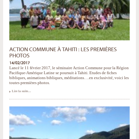
ACTION COMMUNE À TAHITI : LES PREMIÈRES
PHOTOS
14/02/2017
Lancé le 11 février 2017, le séminaire Action Commune pour la Région
Pacifique-Amérique Latine se poursuit à Tahiti. Etudes de fiches
bibliques, animations bibliques, méditations….en exclusivité, voici les
toutes premières photos.
Action
Lire la suite…
Commune
à
Tahiti
:
les
premières
photos
-