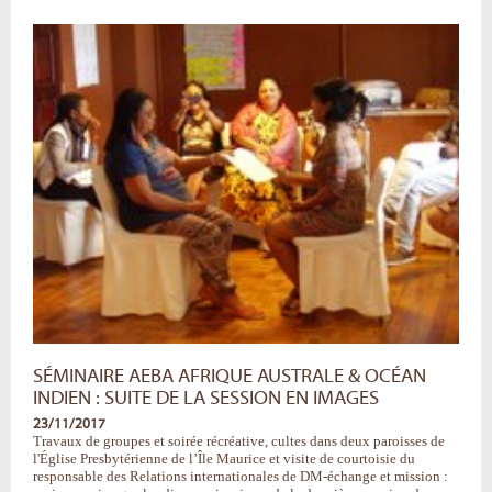
dernière
session
pour
la
région
Afrique
Australe
&
Océan
Indien
-
SÉMINAIRE AEBA AFRIQUE AUSTRALE & OCÉAN
INDIEN : SUITE DE LA SESSION EN IMAGES
23/11/2017
Travaux de groupes et soirée récréative, cultes dans deux paroisses de
l'Église Presbytérienne de l’Île Maurice et visite de courtoisie du
responsable des Relations internationales de DM-échange et mission :