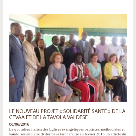
organise
un
séminaire
d’initiation
à
la
pratique
de
l’Animation
Théologique
-
LE NOUVEAU PROJET « SOLIDARITÉ SANTÉ » DE LA
CEVAA ET DE LA TAVOLA VALDESE
06/06/2016
Le quotidien italien des Eglises évangéliques baptistes, méthodistes et
vaudoises en Italie (Riforma) a fait paraître en février 2016 un article du