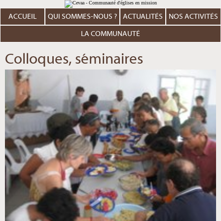
Aller
Outils
au
personnels
contenu.
ACCUEIL
QUI SOMMES-NOUS ?
ACTUALITÉS
NOS ACTIVITÉS
|
Aller
à
LA COMMUNAUTÉ
la
navigation
Colloques, séminaires