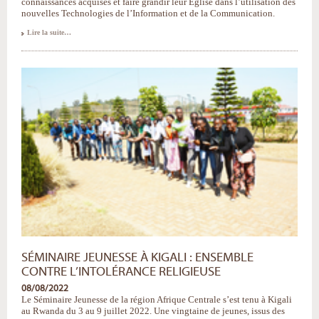
connaissances acquises et faire grandir leur Église dans l’utilisation des
nouvelles Technologies de l’Information et de la Communication.
Quand
Lire la suite…
la
Jeunesse
s’empare
du
numérique
#evangélisation
-
SÉMINAIRE JEUNESSE À KIGALI : ENSEMBLE
CONTRE L’INTOLÉRANCE RELIGIEUSE
08/08/2022
Le Séminaire Jeunesse de la région Afrique Centrale s’est tenu à Kigali
au Rwanda du 3 au 9 juillet 2022. Une vingtaine de jeunes, issus des