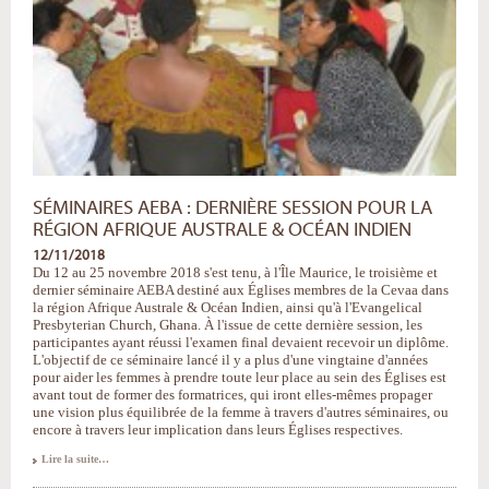
SÉMINAIRES AEBA : DERNIÈRE SESSION POUR LA
RÉGION AFRIQUE AUSTRALE & OCÉAN INDIEN
12/11/2018
Du 12 au 25 novembre 2018 s'est tenu, à l'Île Maurice, le troisième et
dernier séminaire AEBA destiné aux Églises membres de la Cevaa dans
la région Afrique Australe & Océan Indien, ainsi qu'à l'Evangelical
Presbyterian Church, Ghana. À l'issue de cette dernière session, les
participantes ayant réussi l'examen final devaient recevoir un diplôme.
L'objectif de ce séminaire lancé il y a plus d'une vingtaine d'années
pour aider les femmes à prendre toute leur place au sein des Églises est
avant tout de former des formatrices, qui iront elles-mêmes propager
une vision plus équilibrée de la femme à travers d'autres séminaires, ou
encore à travers leur implication dans leurs Églises respectives.
Séminaires
Lire la suite…
AEBA
: