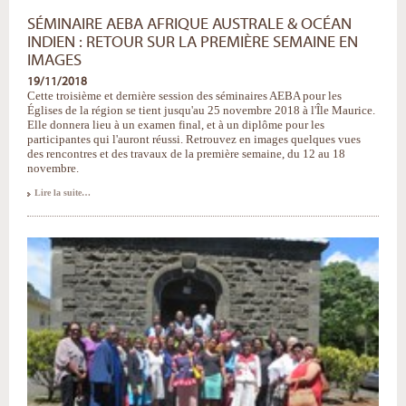
SÉMINAIRE AEBA AFRIQUE AUSTRALE & OCÉAN
INDIEN : RETOUR SUR LA PREMIÈRE SEMAINE EN
IMAGES
19/11/2018
Cette troisième et dernière session des séminaires AEBA pour les
Églises de la région se tient jusqu'au 25 novembre 2018 à l'Île Maurice.
Elle donnera lieu à un examen final, et à un diplôme pour les
participantes qui l'auront réussi. Retrouvez en images quelques vues
des rencontres et des travaux de la première semaine, du 12 au 18
novembre.
Séminaire
Lire la suite…
AEBA
Afrique
Australe
&
Océan
Indien
:
retour
sur
la
première
semaine
en
images
-