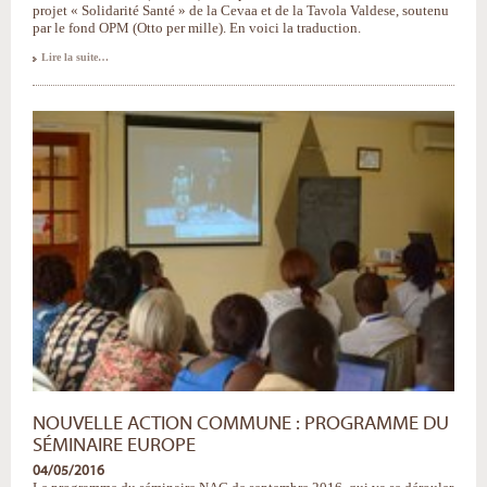
projet « Solidarité Santé » de la Cevaa et de la Tavola Valdese, soutenu
par le fond OPM (Otto per mille). En voici la traduction.
Le
Lire la suite…
nouveau
projet
«
Solidarité
Santé
»
de
la
Cevaa
et
de
la
Tavola
Valdese
-
NOUVELLE ACTION COMMUNE : PROGRAMME DU
SÉMINAIRE EUROPE
04/05/2016