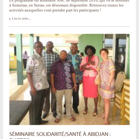
Le programme du séminaire NAC de septembre 2016, qui va se dérouler
à Sornetan, en Suisse, est désormais disponible. Retrouvez toutes les
activités auxquelles vont prendre part les participants !
Nouvelle
Lire la suite…
Action
Commune
:
programme
du
séminaire
Europe
-
SÉMINAIRE SOLIDARITÉ/SANTÉ À ABIDJAN :