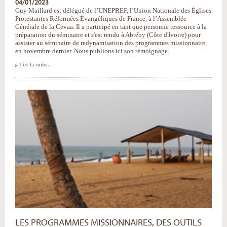
04/01/2023
Guy Maillard est délégué de l’UNEPREF, l’Union Nationale des Églises
Protestantes Réformées Évangéliques de France, à l’Assemblée
Générale de la Cevaa. Il a participé en tant que personne ressource à la
préparation du séminaire et s'est rendu à Abréby (Côte d'Ivoire) pour
assister au séminaire de redynamisation des programmes missionnaire,
en novembre dernier. Nous publions ici son témoignage.
Des
Lire la suite…
stratégies
pour
les
projets
missionnaires
de
demain
-
LES PROGRAMMES MISSIONNAIRES, DES OUTILS