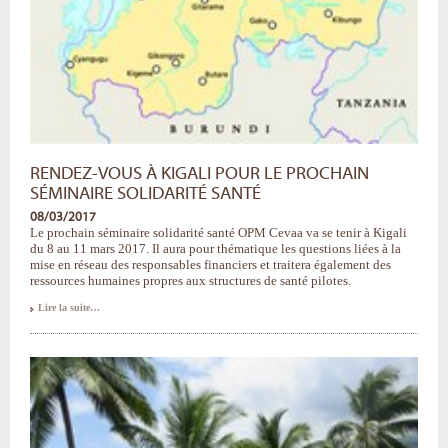
RENDEZ-VOUS À KIGALI POUR LE PROCHAIN
SÉMINAIRE SOLIDARITÉ SANTÉ
08/03/2017
Le prochain séminaire solidarité santé OPM Cevaa va se tenir à Kigali
du 8 au 11 mars 2017. Il aura pour thématique les questions liées à la
mise en réseau des responsables financiers et traitera également des
ressources humaines propres aux structures de santé pilotes.
Rendez-
Lire la suite…
vous
à
Kigali
pour
le
prochain
séminaire
Solidarité
Santé
-