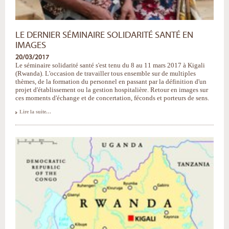
LE DERNIER SÉMINAIRE SOLIDARITÉ SANTÉ EN
IMAGES
20/03/2017
Le séminaire solidarité santé s'est tenu du 8 au 11 mars 2017 à Kigali
(Rwanda). L'occasion de travailler tous ensemble sur de multiples
thèmes, de la formation du personnel en passant par la définition d'un
projet d'établissement ou la gestion hospitalière. Retour en images sur
ces moments d'échange et de concertation, féconds et porteurs de sens.
Le
Lire la suite…
dernier
séminaire
Solidarité
Santé
en
images
-