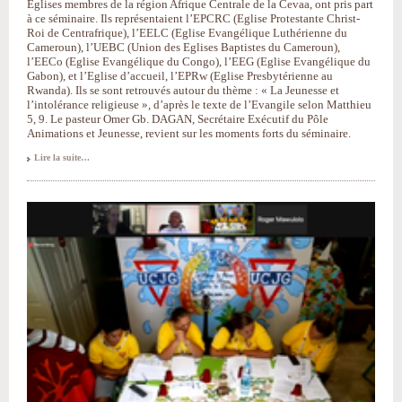
Eglises membres de la région Afrique Centrale de la Cevaa, ont pris part
à ce séminaire. Ils représentaient l’EPCRC (Eglise Protestante Christ-
Roi de Centrafrique), l’EELC (Eglise Evangélique Luthérienne du
Cameroun), l’UEBC (Union des Eglises Baptistes du Cameroun),
l’EECo (Eglise Evangélique du Congo), l’EEG (Eglise Evangélique du
Gabon), et l’Eglise d’accueil, l’EPRw (Eglise Presbytérienne au
Rwanda). Ils se sont retrouvés autour du thème : « La Jeunesse et
l’intolérance religieuse », d’après le texte de l’Evangile selon Matthieu
5, 9. Le pasteur Omer Gb. DAGAN, Secrétaire Exécutif du Pôle
Animations et Jeunesse, revient sur les moments forts du séminaire.
Séminaire
Lire la suite…
Jeunesse
à
Kigali
:
ensemble
contre
l’intolérance
religieuse
-