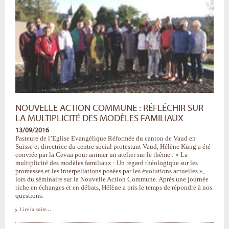
NOUVELLE ACTION COMMUNE : RÉFLÉCHIR SUR
LA MULTIPLICITÉ DES MODÈLES FAMILIAUX
13/09/2016
Pasteure de l’Eglise Evangélique Réformée du canton de Vaud en
Suisse et directrice du centre social protestant Vaud, Hélène Küng a été
conviée par la Cevaa pour animer un atelier sur le thème : « La
multiplicité des modèles familiaux : Un regard théologique sur les
promesses et les interpellations posées par les évolutions actuelles »,
lors du séminaire sur la Nouvelle Action Commune. Après une journée
riche en échanges et en débats, Hélène a pris le temps de répondre à nos
questions.
Nouvelle
Lire la suite…
Action
Commune
: