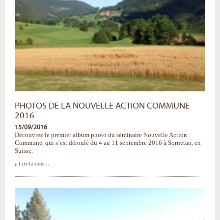
PHOTOS DE LA NOUVELLE ACTION COMMUNE
2016
15/09/2016
Découvrez le premier album photo du séminaire Nouvelle Action
Commune, qui s’est déroulé du 4 au 11 septembre 2016 à Sornetan, en
Suisse.
Photos
Lire la suite…
de
la
Nouvelle
Action
Commune
2016
-