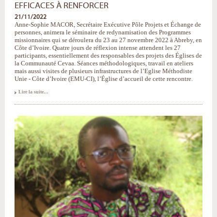
EFFICACES À RENFORCER
21/11/2022
Anne-Sophie MACOR, Secrétaire Exécutive Pôle Projets et Échange de
personnes, animera le séminaire de redynamisation des Programmes
missionnaires qui se déroulera du 23 au 27 novembre 2022 à Abreby, en
Côte d’Ivoire. Quatre jours de réflexion intense attendent les 27
participants, essentiellement des responsables des projets des Églises de
la Communauté Cevaa. Séances méthodologiques, travail en ateliers
mais aussi visites de plusieurs infrastructures de l’Eglise Méthodiste
Unie - Côte d’Ivoire (EMU-CI), l’Église d’accueil de cette rencontre.
Les
Lire la suite…
Programmes
Missionnaires,
des
outils
efficaces
à
renforcer
-