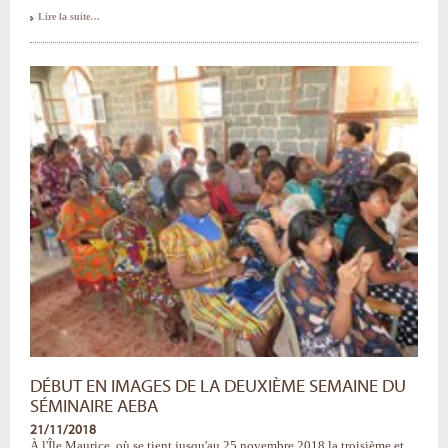
Familles,
Lire la suite…
Évangile
et
Cultures
:
la
réflexion
s'étend
aux
instituts
de
formation
-
DÉBUT EN IMAGES DE LA DEUXIÈME SEMAINE DU
SÉMINAIRE AEBA
21/11/2018
À l'Île Maurice, où se tient jusqu'au 25 novembre 2018 la troisième et