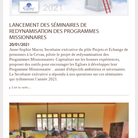
LANCEMENT DES SÉMINAIRES DE
REDYNAMISATION DES PROGRAMMES
MISSIONNAIRES
20/01/2021
Anne-Sophie Macor, Secrétaire exécutive du pôle Projets et Echange de
personnes à la Cevaa, pilote le projet de redynamisation des
Programmes Missionnaires. Capitaliser sur les bonnes expériences,
proposer des outils pour encourager les Eglises à développer leur
Programme Missionnaire…autant d'objectifs ambitieux et nécessaires.
La Secrétaire exécutive a répondu à nos questions sur ces séminaires
qui rythmeront l’année 2021.
Lancement
Lire la suite…
des
séminaires
de
redynamisation
des
Programmes
Missionnaires
-