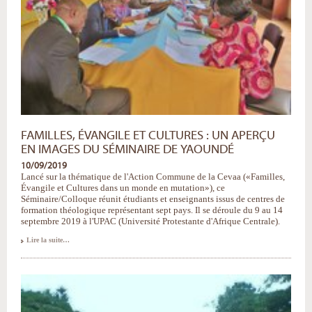
FAMILLES, ÉVANGILE ET CULTURES : UN APERÇU
EN IMAGES DU SÉMINAIRE DE YAOUNDÉ
10/09/2019
Lancé sur la thématique de l'Action Commune de la Cevaa («Familles,
Évangile et Cultures dans un monde en mutation»), ce
Séminaire/Colloque réunit étudiants et enseignants issus de centres de
formation théologique représentant sept pays. Il se déroule du 9 au 14
septembre 2019 à l'UPAC (Université Protestante d'Afrique Centrale).
Familles,
Lire la suite…
Évangile
et
Cultures
:
un
aperçu
en
images
du