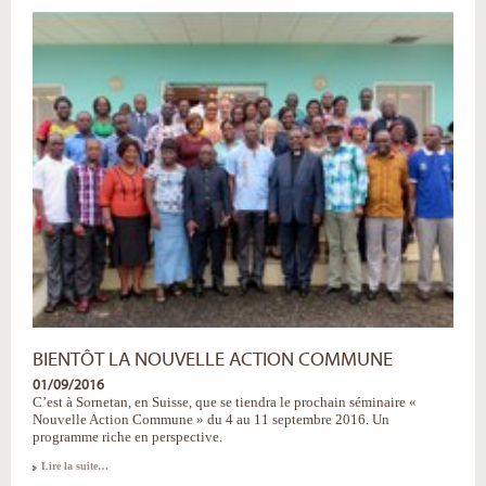
réfléchir
sur
la
multiplicité
des
modèles
familiaux
-
BIENTÔT LA NOUVELLE ACTION COMMUNE
01/09/2016
C’est à Sornetan, en Suisse, que se tiendra le prochain séminaire «
Nouvelle Action Commune » du 4 au 11 septembre 2016. Un
programme riche en perspective.
Bientôt
Lire la suite…
la