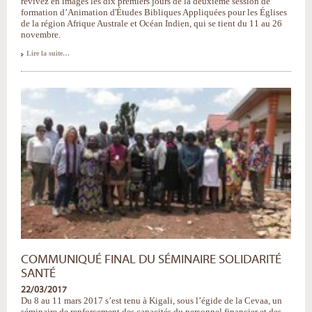
revivez en images les dix premiers jours de la deuxième session de
formation d’Animation d'Études Bibliques Appliquées pour les Églises
de la région Afrique Australe et Océan Indien, qui se tient du 11 au 26
novembre.
Séminaire
Lire la suite…
AEBA
Afrique
Australe
&
Océan
Indien
:
suite
de
la
session
en
images
-
COMMUNIQUÉ FINAL DU SÉMINAIRE SOLIDARITÉ
SANTÉ
22/03/2017
Du 8 au 11 mars 2017 s’est tenu à Kigali, sous l’égide de la Cevaa, un
séminaire de renforcement des capacités du personnel financier et des