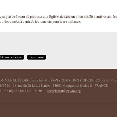
a, j’ai eu à cœur de proposer aux Eglises de faire un bilan des 50 dernières années
our les années à venir. Je les remercie pour leur confiance.
Dossiers Cevaa
Séminaire
OMMUNAUTÉ D'ÉGLISES EN MISSION - COMMUNITY OF CHURCHES IN MIS
49530 - 13, rue du Dr Louis Perrier - 34961 Montpellier Cedex 2 - FRANCE
l. +33 (0)4 67 80 73 29 - E-mail :
secretariat@cevaa.org