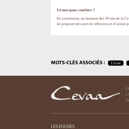
Un mot pour conclure ?
En conclusion, au moment des 50 ans de la Ceva
de proposer des axes de réflexion et d’action p
Actions
sur
le
document
MOTS-CLÉS ASSOCIÉS :
Cevaa
C
CS
Te
LES EGLISES