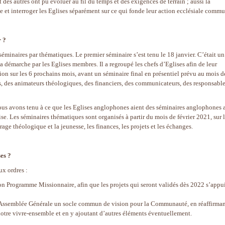
des autres ont pu évoluer au fil du temps et des exigences de terrain ; aussi la
e et interroger les Eglises séparément sur ce qui fonde leur action ecclésiale comm
r ?
inaires par thématiques. Le premier séminaire s’est tenu le 18 janvier. C’était un
 démarche par les Eglises membres. Il a regroupé les chefs d’Eglises afin de leur
on sur les 6 prochains mois, avant un séminaire final en présentiel prévu au mois d
s, des animateurs théologiques, des financiers, des communicateurs, des responsabl
ous avons tenu à ce que les Eglises anglophones aient des séminaires anglophones 
. Les séminaires thématiques sont organisés à partir du mois de février 2021, sur 
rage théologique et la jeunesse, les finances, les projets et les échanges.
es ?
ux ordres :
on Programme Missionnaire, afin que les projets qui seront validés dès 2022 s’appu
ne Assemblée Générale un socle commun de vision pour la Communauté, en réaffirma
otre vivre-ensemble et en y ajoutant d’autres éléments éventuellement.