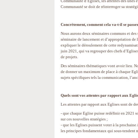
Communauté d’Eglises, les attentes des unes et 
Communauté se doit de réinterroger sa stratégi
Concrètement, comment cela va-t-il se passe
Nous aurons deux séminaires communs et des sém
séminaire de lancement et d’appropriation de la
expliquer le déroulement de cette redynamisati
juin 2021, qui va regrouper des chefs d’Eglise
de projets.
Des séminaires thématiques vont avoir lieu. N
de donner un maximum de place à chaque Eglise
sujets spécifiques tels la communication, l’anc
Quels sont vos attentes par rapport aux Eglis
Les attentes par rapport aux Eglises sont de de
- que chaque Eglise puisse redéfinir en 2021 s
sur ces nouvelles stratégies ;
- que les Eglises puissent voter à la prochai
les principes fondamentaux qui sous-tendent n