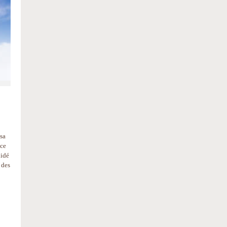
 sa
 ce
lidé
 des