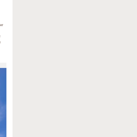
ar
r
e