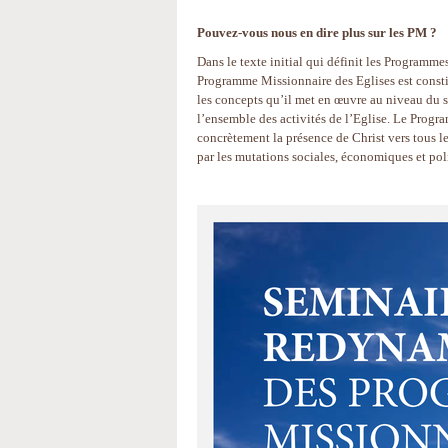
Pouvez-vous nous en dire plus sur les PM ?
Dans le texte initial qui définit les Programme
Programme Missionnaire des Eglises est constit
les concepts qu’il met en œuvre au niveau du se
l’ensemble des activités de l’Eglise. Le Progr
concrètement la présence de Christ vers tous l
par les mutations sociales, économiques et pol