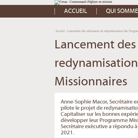
Aller
Outils
au
personnels
contenu.
ACCUEIL
QUI SOMME
|
Aller
à
la
navigation
Accueil
›
Lancement des séminaires de redynamisation des Progr
Lancement des 
redynamisatio
Missionnaires
Anne-Sophie Macor, Secrétaire ex
pilote le projet de redynamisat
Capitaliser sur les bonnes expéri
développer leur Programme Missi
Secrétaire exécutive a répondu à
2021.