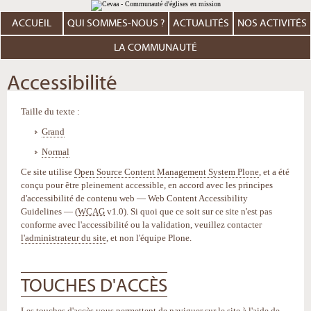
Aller
Outils
au
personnels
contenu.
ACCUEIL
QUI SOMMES-NOUS ?
ACTUALITÉS
NOS ACTIVITÉS
|
Aller
à
LA COMMUNAUTÉ
la
navigation
Accessibilité
Taille du texte :
Grand
Normal
Ce site utilise
Open Source Content Management System Plone
, et a été
conçu pour être pleinement accessible, en accord avec les principes
d'accessibilité de contenu web — Web Content Accessibility
Guidelines — (
WCAG
v1.0). Si quoi que ce soit sur ce site n'est pas
conforme avec l'accessibilité ou la validation, veuillez contacter
l'administrateur du site
, et non l'équipe Plone.
TOUCHES D'ACCÈS
Les touches d'accès vous permettent de naviguer sur le site à l'aide de