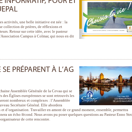
 INFORMATIF, POUR ET
UEPAL
 activités, une belle initiative est née : la
e collection de prières, de réflexions et
teurs. Retour sur cette idée, avec le pasteur
’Association Campus à Colmar, qui nous en dit
 SE PRÉPARENT À L’AG
ochaine Assemblée Générale de la Cevaa qui se
s des Églises européennes se sont retrouvés les
s seront nombreux et complexes : l’Assemblée
uveau Secrétaire Général. Elle abordera
n et d’organisation. Travailler en amont de ce grand moment, ensemble, permettra
nnera un écho fécond. Nous avons pu poser quelques questions au Pasteur Enno Str
organisateur de cette rencontre.