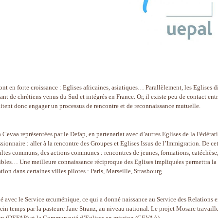
nt en forte croissance : Eglises africaines, asiatiques… Parallèlement, les Eglises d
ant de chrétiens venus du Sud et intégrés en France. Or, il existe peu de contact ent
tent donc engager un processus de rencontre et de reconnaissance mutuelle.
a Cevaa représentées par le Defap, en partenariat avec d’autres Eglises de la Fédérat
sionnaire : aller à la rencontre des Groupes et Eglises Issus de l’Immigration. De ce
ultes communs, des actions communes : rencontres de jeunes, formations, catéchèse
bles… Une meilleure connaissance réciproque des Eglises impliquées permettra la
tion dans certaines villes pilotes : Paris, Marseille, Strasbourg…
né avec le Service œcuménique, ce qui a donné naissance au Service des Relations e
plein temps par la pasteure Jane Stranz, au niveau national. Le projet Mosaïc travaill
ssion (DEFAP) et la Communauté d’Eglises en mission (CEVAA).