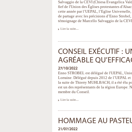
Salvaggio de la CEVI (Chiesa Evangelica Valde
fief de l'Union des Églises protestantes d'Alsa
cette année par l’UEPAL, l’Eglise Universelle, 
de partage avec les précisions d’Enno Strobel,
témoignage de Marcello Salvaggio de la CEVI
À
Lire la suite…
la
découverte
de
nos
Eglises
-
CONSEIL EXÉCUTIF : 
AGRÉABLE QU’EFFICA
27/10/2022
Enno STROBEL est délégué de l'UEPAL, Union d
Lorraine. Délégué depuis 2012 de l’UEPAL et 
la suite de Thierry MUHLBACH, il a été élu po
est un des représentants de la région Europe. 
membre du Conseil.
Conseil
Lire la suite…
exécutif
:
une
semaine
aussi
HOMMAGE AU PASTEU
agréable
qu’efficace
-
21/07/2022