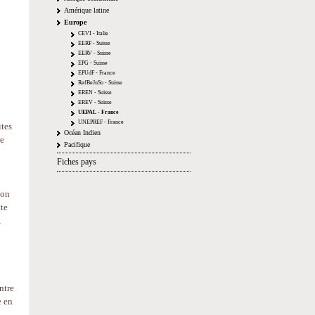
Amérique latine
Europe
CEVI - Italie
EERF - Suisse
EERV - Suisse
EPG - Suisse
EPUdF - France
RefBeJuSo - Suisse
EREN - Suisse
EREV - Suisse
UEPAL - France
UNEPREF - France
ites
Océan Indien
re
Pacifique
Fiches pays
ion
tte
,
ntre
e en