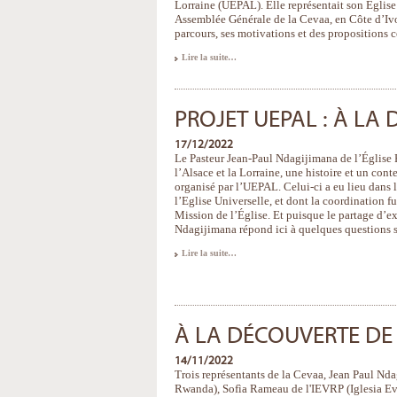
Lorraine (UEPAL). Elle représentait son Eglise
Assemblée Générale de la Cevaa, en Côte d’Ivoi
parcours, ses motivations et des propositions c
Lorène
Lire la suite…
Spielewoy-
Nehlig,
déléguée
"Jeunesse"
de
PROJET UEPAL : À LA
la
Cevaa
-
17/12/2022
Le Pasteur Jean-Paul Ndagijimana de l’Église
l’Alsace et la Lorraine, une histoire et un cont
organisé par l’UEPAL. Celui-ci a eu lieu dans 
l’Eglise Universelle, et dont la coordination f
Mission de l’Église. Et puisque le partage d’ex
Ndagijimana répond ici à quelques questions s
Projet
Lire la suite…
UEPAL
:
à
la
découverte
de
l’Autre
À LA DÉCOUVERTE DE
-
14/11/2022
Trois représentants de la Cevaa, Jean Paul Nd
Rwanda), Sofìa Rameau de l'IEVRP (Iglesia Eva