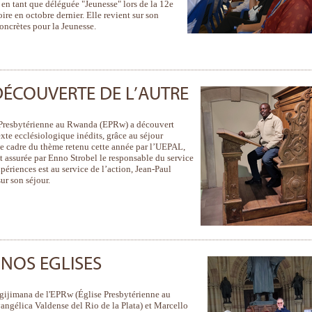
 en tant que déléguée "Jeunesse" lors de la 12e
re en octobre dernier. Elle revient sur son
oncrètes pour la Jeunesse.
 DÉCOUVERTE DE L’AUTRE
 Presbytérienne au Rwanda (EPRw) a découvert
exte ecclésiologique inédits, grâce au séjour
le cadre du thème retenu cette année par l’UEPAL,
ut assurée par Enno Strobel le responsable du service
périences est au service de l’action, Jean-Paul
ur son séjour.
 NOS EGLISES
agijimana de l'EPRw (Église Presbytérienne au
ngélica Valdense del Rio de la Plata) et Marcello