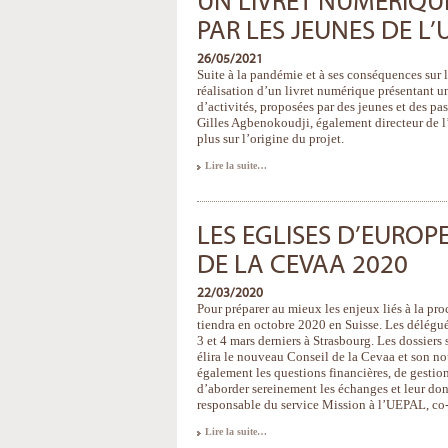
UN LIVRET NUMÉRIQUE
PAR LES JEUNES DE L’
26/05/2021
Suite à la pandémie et à ses conséquences sur les
réalisation d’un livret numérique présentant un
d’activités, proposées par des jeunes et des pas
Gilles Agbenokoudji, également directeur de l
plus sur l’origine du projet.
Un
Lire la suite…
livret
numérique
informatif,
pour
et
LES EGLISES D’EUROPE
par
les
jeunes
DE LA CEVAA 2020
de
l’UEPAL
-
22/03/2020
Pour préparer au mieux les enjeux liés à la pr
tiendra en octobre 2020 en Suisse. Les délégué
3 et 4 mars derniers à Strasbourg. Les dossier
élira le nouveau Conseil de la Cevaa et son no
également les questions financières, de gestio
d’aborder sereinement les échanges et leur do
responsable du service Mission à l’UEPAL, co-
Les
Lire la suite…
Eglises