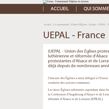
Aller
Outils
au
personnels
contenu.
ACCUEIL
QUI SOMME
|
Aller
à
la
navigation
Accueil
›
La communauté
›
Fiches d'Églises
›
Europe
›
UEPAL - F
UEPAL - France
(UEPAL - Union des Églises protest
luthérienne et réformée d'Alsace 
protestantes d'Alsace et de Lorra
déjà depuis de nombreuses anné
Chacune des Églises a ainsi délégué à l'Union
conduire des actions communes.
Les deux Églises subsistent cependant dans leu
la Confession d'Augsbourg d'Alsace et de Lorr
réformée d'Alsace et de Lorraine (EPRAL).