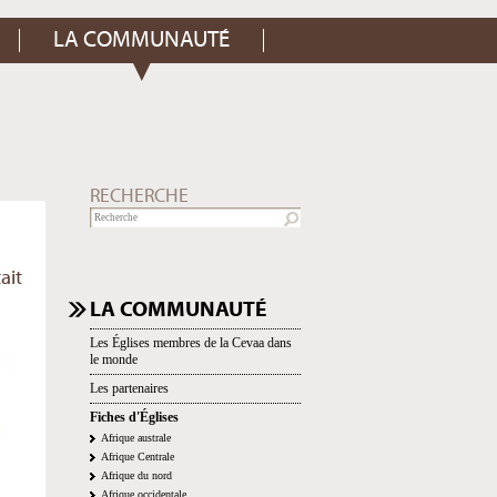
LA COMMUNAUTÉ
RECHERCHE
ait
NAVIGATION
LA COMMUNAUTÉ
Les Églises membres de la Cevaa dans
le monde
Les partenaires
Fiches d'Églises
Afrique australe
Afrique Centrale
Afrique du nord
Afrique occidentale