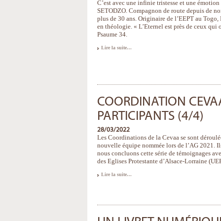
C’est avec une infinie tristesse et une émotio
SETODZO. Compagnon de route depuis de nomb
plus de 30 ans. Originaire de l’EEPT au Togo,
en théologie. « L’Eternel est près de ceux qui on
Psaume 34.
Hommage
Lire la suite…
au
Pasteur
Frédéric
SETODZO
-
COORDINATION CEVAA
PARTICIPANTS (4/4)
28/03/2022
Les Coordinations de la Cevaa se sont déroulé
nouvelle équipe nommée lors de l’AG 2021. Ils
nous concluons cette série de témoignages av
des Eglises Protestante d’Alsace-Lorraine (UE
Coordination
Lire la suite…
CEVAA
:
témoignages
des
participants
(4/4)
-