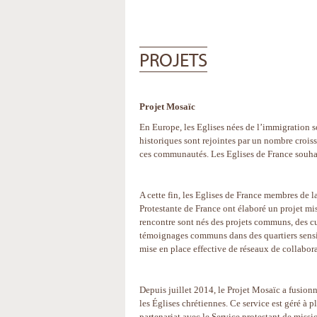
PROJETS
Projet Mosaïc
En Europe, les Eglises nées de l’immigration so
historiques sont rejointes par un nombre croiss
ces communautés. Les Eglises de France souhai
A cette fin, les Eglises de France membres de l
Protestante de France ont élaboré un projet mis
rencontre sont nés des projets communs, des c
témoignages communs dans des quartiers sensi
mise en place effective de réseaux de collabora
Depuis juillet 2014, le Projet Mosaïc a fusion
les Églises chrétiennes. Ce service est géré à 
partenariat avec le Service protestant de mi