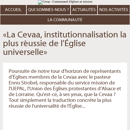
Aller
Outils
au
personnels
contenu.
ACCUEIL
QUI SOMMES-NOUS ?
ACTUALITÉS
NOS ACTIVITÉS
|
Aller
à
LA COMMUNAUTÉ
la
navigation
«La Cevaa, institutionnalisation la
plus réussie de l'Église
universelle»
Poursuite de notre tour d'horizon de représentants
d'Églises membres de la Cevaa avec le pasteur
Enno Strobel, responsable du service mission de
l'UEPAL, l'Union des Églises protestantes d'Alsace et
de Lorraine. Qu'est-ce, à ses yeux, que la Cevaa ?
Tout simplement la traduction concrète la plus
réussie de l'universalité de l'Église...