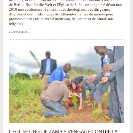
de Berlin, Brot für die Welt et l'Église de Suède ont organisé début mai
2018 une conférence réunissant des théologiens, des dirigeants
d'églises et des politologues de différentes parties du monde pour
promouvoir des initiatives d'inclusion, de justice et de pluralisme
religieux.
Les
Lire la suite…
Églises
comme
agents
de
justice
et
contre
le
populisme
-
L'ÉGLISE UNIE DE ZAMBIE S'ENGAGE CONTRE LA