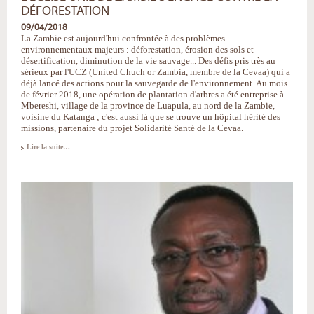
DÉFORESTATION
09/04/2018
La Zambie est aujourd'hui confrontée à des problèmes
environnementaux majeurs : déforestation, érosion des sols et
désertification, diminution de la vie sauvage... Des défis pris très au
sérieux par l'UCZ (United Chuch or Zambia, membre de la Cevaa) qui a
déjà lancé des actions pour la sauvegarde de l'environnement. Au mois
de février 2018, une opération de plantation d'arbres a été entreprise à
Mbereshi, village de la province de Luapula, au nord de la Zambie,
voisine du Katanga ; c'est aussi là que se trouve un hôpital hérité des
missions, partenaire du projet Solidarité Santé de la Cevaa.
L'Église
Lire la suite…
Unie
de
Zambie
s'engage
contre
la
déforestation
-