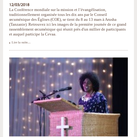
12/03/2018
La Conférence mondiale sur la mission et l’évangélisation,
traditionnellement organisée tous les dix ans par le Conseil
œcuménique des Églises (COE), se tient du 8 au 13 mars à Arusha
(Tanzanie). Retrouvez ici les images de la première journée de ce grand
rassemblement œcuménique qui réunit près d'un millier de participants
et auquel participe la Cevaa.
Conférence
Lire la suite…
sur
la
mission
en
Tanzanie
:
images
de
la
première
journée
-