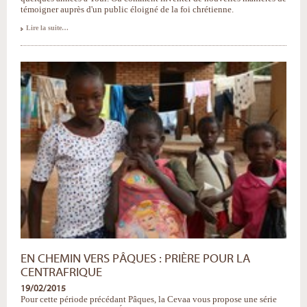
témoigner auprès d'un public éloigné de la foi chrétienne.
Les
Lire la suite…
«cultes
café-
croissants»
:
parler
de
Dieu
dans
un
milieu
sécularisé
-
EN CHEMIN VERS PÂQUES : PRIÈRE POUR LA
CENTRAFRIQUE
19/02/2015
Pour cette période précédant Pâques, la Cevaa vous propose une série