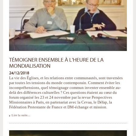
TÉMOIGNER ENSEMBLE À L'HEURE DE LA
MONDIALISATION
24/12/2018
La vie des Églises, et les relations entre communautés, sont traversées
par toutes les tensions du monde contemporain. Comment éviter les
incompréhensions, quel témoignage commun inventer ensemble au-
delà des différences culturelles ? Ces questions étaient au cœur du
forum organisé les 23 et 24 novembre par la revue Perspectives
Missionnaires à Paris, en partenariat avec la Cevaa, le Défap, la
Fédération Protestante de France et DM-échange et mission.
Témoigner
Lire la suite…
ensemble
à
l'heure
de
la
mondialisation