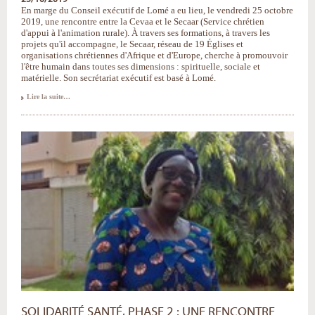
En marge du Conseil exécutif de Lomé a eu lieu, le vendredi 25 octobre
2019, une rencontre entre la Cevaa et le Secaar (Service chrétien
d'appui à l'animation rurale). À travers ses formations, à travers les
projets qu'il accompagne, le Secaar, réseau de 19 Églises et
organisations chrétiennes d'Afrique et d'Europe, cherche à promouvoir
l'être humain dans toutes ses dimensions : spirituelle, sociale et
matérielle. Son secrétariat exécutif est basé à Lomé.
Rencontre
Lire la suite…
avec
le
Secaar
-
SOLIDARITÉ SANTÉ, PHASE 2 : UNE RENCONTRE