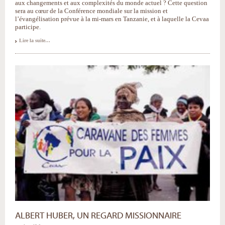
aux changements et aux complexités du monde actuel ? Cette question
sera au cœur de la Conférence mondiale sur la mission et
l’évangélisation prévue à la mi-mars en Tanzanie, et à laquelle la Cevaa
participe.
Conférence
Lire la suite…
d'Arusha
:
une
semaine
pour
repenser
l'avenir
de
la
Mission
-
ALBERT HUBER, UN REGARD MISSIONNAIRE