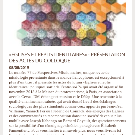
«ÉGLISES ET REPLIS IDENTITAIRES» : PRÉSENTATION
DES ACTES DU COLLOQUE
08/08/2019
Le numéro 77 de Perspectives Missionnaires, unique revue de
missiologie protestante dans le monde francophone, est exceptionnel à
plus d’un titre : il présente les actes du forum «Églises et replis
identitaires : pourquoi sortir de l’entre-soi ?» qui avait été organisé fin
novembre 2018 à la Maison du protestantisme, à Paris, en association
avec la Cevaa, DM-échange et mission et le Défap. Une rencontre à la
qualité unanimement saluée, qui avait donné lieu à des éclairages
sociologiques des plus stimulants comme ceux apportés par Jean-Paul
Willaime, Yannick Fer ou Frédéric de Coninck, des aperçus des Églises
et des communautés en recomposition dans une société devenue plus
mobile avec Joseph Kabongo ou Bernard Coyault, des questionnements
sur la possibilité d’un témoignage chrétien partagé avec Élisabeth
Parmentier… Pour vous inciter à en savoir plus, nous vous livrons ici