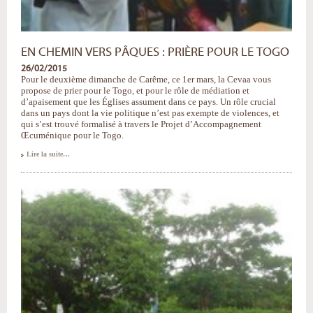
EN CHEMIN VERS PÂQUES : PRIÈRE POUR LE TOGO
26/02/2015
Pour le deuxième dimanche de Carême, ce 1er mars, la Cevaa vous
propose de prier pour le Togo, et pour le rôle de médiation et
d’apaisement que les Églises assument dans ce pays. Un rôle crucial
dans un pays dont la vie politique n’est pas exempte de violences, et
qui s’est trouvé formalisé à travers le Projet d’Accompagnement
Œcuménique pour le Togo.
En
Lire la suite…
chemin
vers
Pâques
:
prière
pour
le
Togo
-