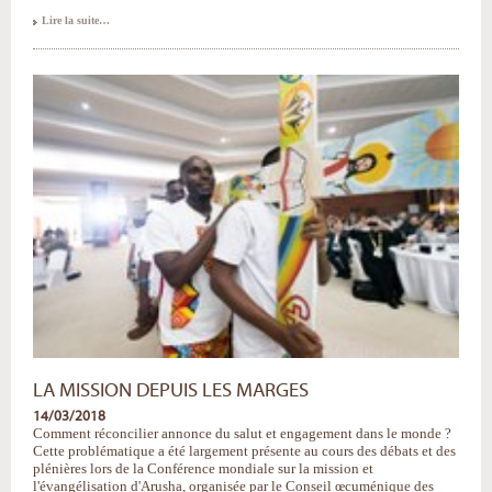
Dernières
Lire la suite…
images
de
la
Conférence
d'Arusha
-
LA MISSION DEPUIS LES MARGES
14/03/2018
Comment réconcilier annonce du salut et engagement dans le monde ?
Cette problématique a été largement présente au cours des débats et des
plénières lors de la Conférence mondiale sur la mission et
l'évangélisation d'Arusha, organisée par le Conseil œcuménique des