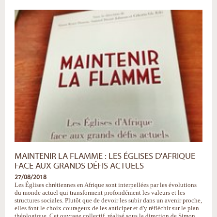
rencontre
d'un
homme
et
d'un
peuple
-
MAINTENIR LA FLAMME : LES ÉGLISES D'AFRIQUE
FACE AUX GRANDS DÉFIS ACTUELS
27/08/2018
Les Églises chrétiennes en Afrique sont interpellées par les évolutions
du monde actuel qui transforment profondément les valeurs et les
structures sociales. Plutôt que de devoir les subir dans un avenir proche,
elles font le choix courageux de les anticiper et d'y réfléchir sur le plan
théologique. Cet ouvrage collectif, réalisé sous la direction de Simon