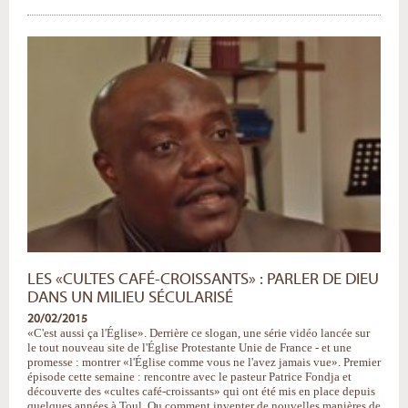
France
:
des
célébrations
en
forme
de
découverte
-
LES «CULTES CAFÉ-CROISSANTS» : PARLER DE DIEU
DANS UN MILIEU SÉCULARISÉ
20/02/2015
«C'est aussi ça l'Église». Derrière ce slogan, une série vidéo lancée sur
le tout nouveau site de l'Église Protestante Unie de France - et une
promesse : montrer «l'Église comme vous ne l'avez jamais vue». Premier
épisode cette semaine : rencontre avec le pasteur Patrice Fondja et
découverte des «cultes café-croissants» qui ont été mis en place depuis
quelques années à Toul. Ou comment inventer de nouvelles manières de