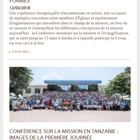
FORMES
12/03/2018
Une expérience irremplaçable d'œcuménisme en action, une occasion
de multiples rencontres entre membres d'Églises et représentants
d'organisations qui travaillent dans le champ de la mission, un lieu où
se croisent et s'interpellent les différentes conceptions de la mission
aujourd'hui : la Conférence mondiale sur la mission et l'évangélisation,
qui se tient jusqu'au 13 mars à Arusha et à laquelle participe la Cevaa,
est tout ceci à la fois.
Tanzanie
Lire la suite…
:
la
mission
sous
toutes
ses
formes
-
CONFÉRENCE SUR LA MISSION EN TANZANIE :
IMAGES DE LA PREMIÈRE JOURNÉE