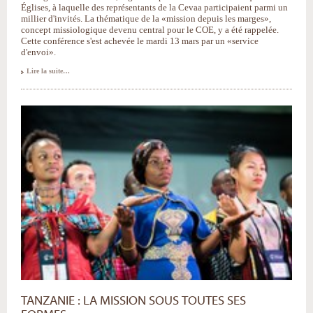
Églises, à laquelle des représentants de la Cevaa participaient parmi un
millier d'invités. La thématique de la «mission depuis les marges»,
concept missiologique devenu central pour le COE, y a été rappelée.
Cette conférence s'est achevée le mardi 13 mars par un «service
d'envoi».
La
Lire la suite…
mission
depuis
les
marges
-
TANZANIE : LA MISSION SOUS TOUTES SES