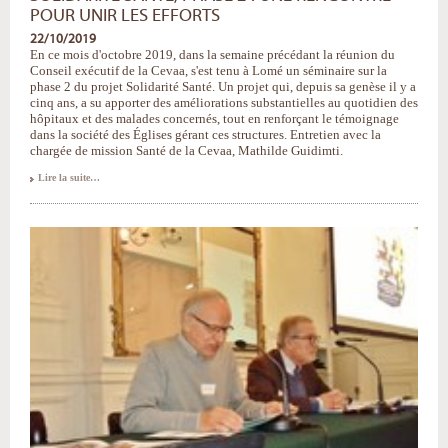
POUR UNIR LES EFFORTS
22/10/2019
En ce mois d'octobre 2019, dans la semaine précédant la réunion du
Conseil exécutif de la Cevaa, s'est tenu à Lomé un séminaire sur la
phase 2 du projet Solidarité Santé. Un projet qui, depuis sa genèse il y a
cinq ans, a su apporter des améliorations substantielles au quotidien des
hôpitaux et des malades concernés, tout en renforçant le témoignage
dans la société des Églises gérant ces structures. Entretien avec la
chargée de mission Santé de la Cevaa, Mathilde Guidimti.
Solidarité
Lire la suite…
Santé,
phase
2
:
une
rencontre
pour
unir
les
efforts
-