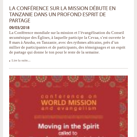
LA CONFÉRENCE SUR LA MISSION DÉBUTE EN
TANZANIE DANS UN PROFOND ESPRIT DE
PARTAGE
09/03/2018
La Conférence mondiale sur la mission et l’évangélisation du Conseil
œcuménique des Églises, à laquelle participe la Cevaa, s’est ouverte le
8 mars à Arusha, en Tanzanie, avec des rythmes africains, près d’un
millier de participantes et de participants, des témoignages et un esprit
de partage qui donne le ton pour le reste de la semaine.
La
Lire la suite…
Conférence
sur
la
mission
débute
en
Tanzanie
dans
un
profond
esprit
de
partage
-