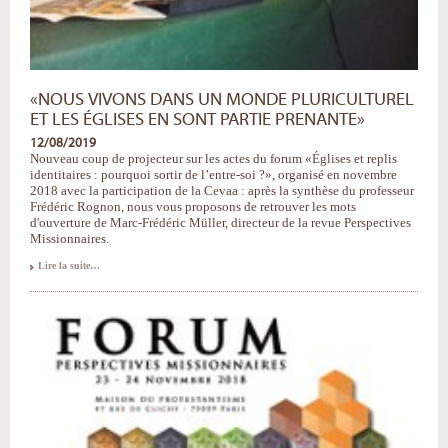
«NOUS VIVONS DANS UN MONDE PLURICULTUREL
ET LES ÉGLISES EN SONT PARTIE PRENANTE»
12/08/2019
Nouveau coup de projecteur sur les actes du forum «Églises et replis
identitaires : pourquoi sortir de l’entre-soi ?», organisé en novembre
2018 avec la participation de la Cevaa : après la synthèse du professeur
Frédéric Rognon, nous vous proposons de retrouver les mots
d'ouverture de Marc-Frédéric Müller, directeur de la revue Perspectives
Missionnaires.
«Nous
Lire la suite…
vivons
dans
un
monde
pluriculturel
et
les
Églises
en
sont
partie
prenante»
-