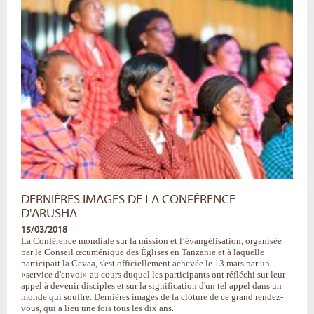
des
contacts
avec
les
différents
protagonistes»
-
DERNIÈRES IMAGES DE LA CONFÉRENCE
D'ARUSHA
15/03/2018
La Conférence mondiale sur la mission et l’évangélisation, organisée
par le Conseil œcuménique des Églises en Tanzanie et à laquelle
participait la Cevaa, s'est officiellement achevée le 13 mars par un
«service d'envoi» au cours duquel les participants ont réfléchi sur leur
appel à devenir disciples et sur la signification d'un tel appel dans un
monde qui souffre. Dernières images de la clôture de ce grand rendez-
vous, qui a lieu une fois tous les dix ans.