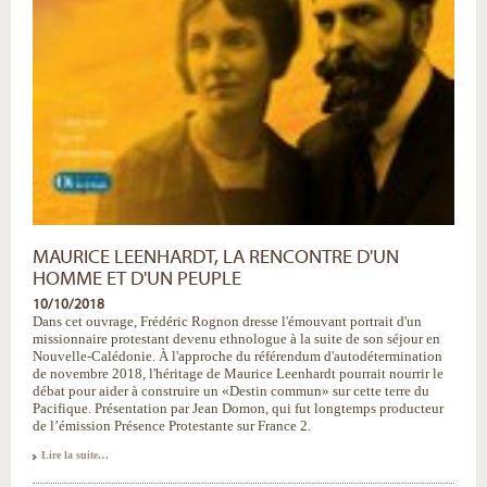
MAURICE LEENHARDT, LA RENCONTRE D'UN
HOMME ET D'UN PEUPLE
10/10/2018
Dans cet ouvrage, Frédéric Rognon dresse l'émouvant portrait d'un
missionnaire protestant devenu ethnologue à la suite de son séjour en
Nouvelle-Calédonie. À l'approche du référendum d'autodétermination
de novembre 2018, l'héritage de Maurice Leenhardt pourrait nourrir le
débat pour aider à construire un «Destin commun» sur cette terre du
Pacifique. Présentation par Jean Domon, qui fut longtemps producteur
de l’émission Présence Protestante sur France 2.
Maurice
Lire la suite…
Leenhardt,
la