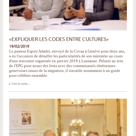
«EXPLIQUER LES CODES ENTRE CULTURES»
19/02/2019
Le pasteur Espoir Adadzi, envoyé de la Cevaa à Genève pour deux ans,
a eu l'occasion de détailler les particularités de son ministère au cours
d'une rencontre organisée en janvier 2019 à Lausanne. Présent au sein
de l'EPG pour nouer des liens avec des communautés chrétiennes
genevoises issues de la migration, il travaille notamment à un guide
pour célébrer ensemble.
«Expliquer
Lire la suite…
les
codes
entre
cultures»
-