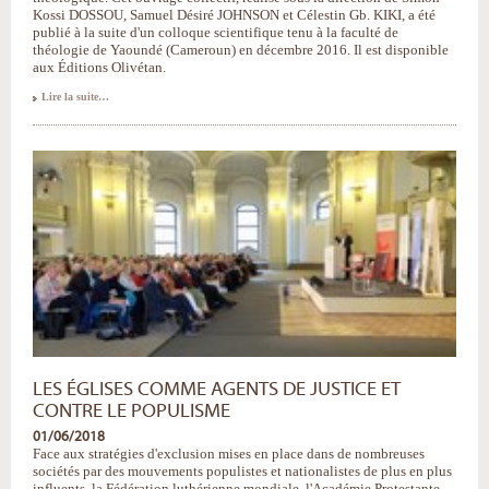
Kossi DOSSOU, Samuel Désiré JOHNSON et Célestin Gb. KIKI, a été
publié à la suite d'un colloque scientifique tenu à la faculté de
théologie de Yaoundé (Cameroun) en décembre 2016. Il est disponible
aux Éditions Olivétan.
Maintenir
Lire la suite…
la
flamme
:
les
Églises
d'Afrique
face
aux
grands
défis
actuels
-
LES ÉGLISES COMME AGENTS DE JUSTICE ET
CONTRE LE POPULISME
01/06/2018
Face aux stratégies d'exclusion mises en place dans de nombreuses
sociétés par des mouvements populistes et nationalistes de plus en plus
influents, la Fédération luthérienne mondiale, l'Académie Protestante