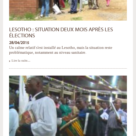
LESOTHO : SITUATION DEUX MOIS APRÈS LES
ÉLECTIONS
28/04/2015
Un calme relatif s'est installé au Lesotho, mais la situation reste
problématique, notamment au niveau sanitaire.
Lesotho
Lire la suite…
:
situation
deux
mois
après
les
élections
-