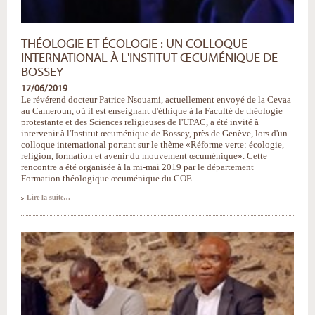
THÉOLOGIE ET ÉCOLOGIE : UN COLLOQUE
INTERNATIONAL À L'INSTITUT ŒCUMÉNIQUE DE
BOSSEY
17/06/2019
Le révérend docteur Patrice Nsouami, actuellement envoyé de la Cevaa
au Cameroun, où il est enseignant d'éthique à la Faculté de théologie
protestante et des Sciences religieuses de l'UPAC, a été invité à
intervenir à l'Institut œcuménique de Bossey, près de Genève, lors d'un
colloque international portant sur le thème «Réforme verte: écologie,
religion, formation et avenir du mouvement œcuménique». Cette
rencontre a été organisée à la mi-mai 2019 par le département
Formation théologique œcuménique du COE.
Théologie
Lire la suite…
et
écologie
:
un
colloque
international
à
l'Institut
œcuménique
de
Bossey
-