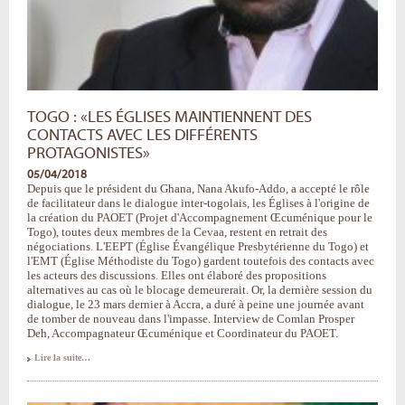
TOGO : «LES ÉGLISES MAINTIENNENT DES
CONTACTS AVEC LES DIFFÉRENTS
PROTAGONISTES»
05/04/2018
Depuis que le président du Ghana, Nana Akufo-Addo, a accepté le rôle
de facilitateur dans le dialogue inter-togolais, les Églises à l'origine de
la création du PAOET (Projet d'Accompagnement Œcuménique pour le
Togo), toutes deux membres de la Cevaa, restent en retrait des
négociations. L'EEPT (Église Évangélique Presbytérienne du Togo) et
l'EMT (Église Méthodiste du Togo) gardent toutefois des contacts avec
les acteurs des discussions. Elles ont élaboré des propositions
alternatives au cas où le blocage demeurerait. Or, la dernière session du
dialogue, le 23 mars dernier à Accra, a duré à peine une journée avant
de tomber de nouveau dans l'impasse. Interview de Comlan Prosper
Deh, Accompagnateur Œcuménique et Coordinateur du PAOET.
Togo
Lire la suite…
:
«Les
Églises
maintiennent