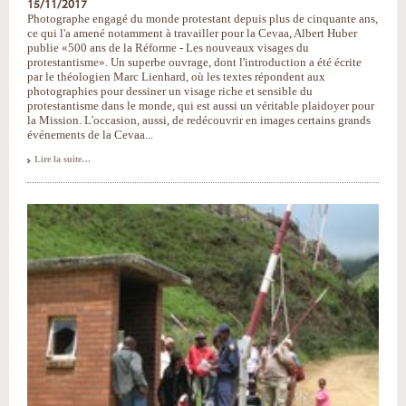
15/11/2017
Photographe engagé du monde protestant depuis plus de cinquante ans,
ce qui l'a amené notamment à travailler pour la Cevaa, Albert Huber
publie «500 ans de la Réforme - Les nouveaux visages du
protestantisme». Un superbe ouvrage, dont l'introduction a été écrite
par le théologien Marc Lienhard, où les textes répondent aux
photographies pour dessiner un visage riche et sensible du
protestantisme dans le monde, qui est aussi un véritable plaidoyer pour
la Mission. L'occasion, aussi, de redécouvrir en images certains grands
événements de la Cevaa...
Albert
Lire la suite…
Huber,
un
regard
missionnaire
-