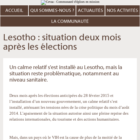
Aller
Outils
au
personnels
contenu.
ACCUEIL
QUI SOMMES-NOUS ?
ACTUALITÉS
NOS ACTIVITÉS
|
Aller
à
LA COMMUNAUTÉ
la
navigation
Lesotho : situation deux mois
après les élections
Un calme relatif s'est installé au Lesotho, mais la
situation reste problématique, notamment au
niveau sanitaire.
Deux mois après les élections anticipées du 28 février 2015 et
l’installation d’un nouveau gouvernement, un calme relatif s’est
installé, atténuant les tensions nées de la crise politique du mois d’août
2014. L’apaisement de la situation autorise ainsi une pleine reprise des
relations internationales, du tourisme et des actions humanitaires.
Mais, dans un pays où le VIH est la cause de plus de la moitié de la