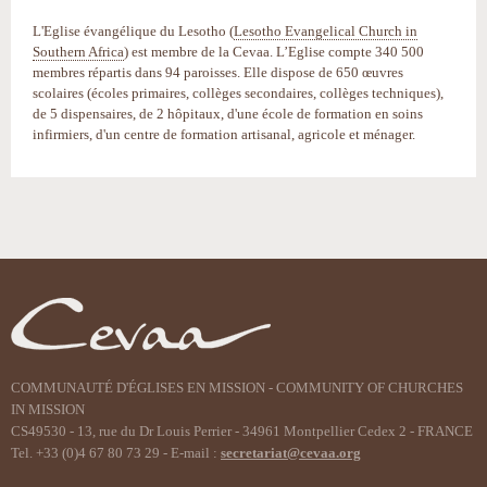
L'Eglise évangélique du Lesotho (
Lesotho Evangelical Church in
Southern Africa
) est membre de la Cevaa. L’Eglise compte 340 500
membres répartis dans 94 paroisses. Elle dispose de 650 œuvres
scolaires (écoles primaires, collèges secondaires, collèges techniques),
de 5 dispensaires, de 2 hôpitaux, d'une école de formation en soins
infirmiers, d'un centre de formation artisanal, agricole et ménager.
Actions
sur
le
document
COMMUNAUTÉ D'ÉGLISES EN MISSION - COMMUNITY OF CHURCHES
IN MISSION
CS49530 - 13, rue du Dr Louis Perrier - 34961 Montpellier Cedex 2 - FRANCE
Tel. +33 (0)4 67 80 73 29 - E-mail :
secretariat@cevaa.org