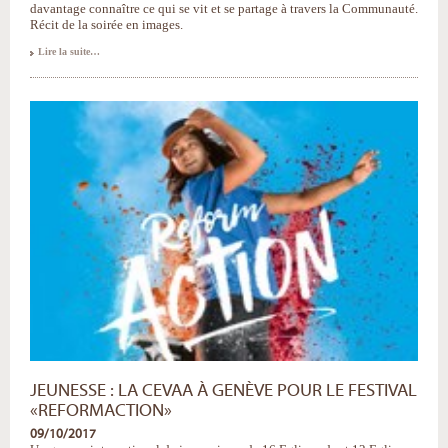
davantage connaître ce qui se vit et se partage à travers la Communauté.
Récit de la soirée en images.
« Toucher
Lire la suite…
du
doigt
l'Église
universelle »
-
JEUNESSE : LA CEVAA À GENÈVE POUR LE FESTIVAL
«REFORMACTION»
09/10/2017