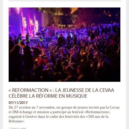
:
retour
sur
le
festival
en
images
-
« REFORMACTION » : LA JEUNESSE DE LA CEVAA
CÉLÈBRE LA RÉFORME EN MUSIQUE
07/11/2017
Du 27 octobre au 7 novembre, un groupe de jeunes invités par la Cevaa
et DM-échange et mission a participé au festival «Reformaction»,
organisé à Genève dans le cadre des festivités des «500 ans de la
Réforme».
«
Lire la suite…