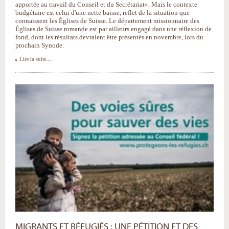
apportée au travail du Conseil et du Secrétariat». Mais le contexte
budgétaire est celui d'une nette baisse, reflet de la situation que
connaissent les Églises de Suisse. Le département missionnaire des
Églises de Suisse romande est par ailleurs engagé dans une réflexion de
fond, dont les résultats devraient être présentés en novembre, lors du
prochain Synode.
Échos
Lire la suite…
du
Synode
missionnaire
de
DM-
échange
et
mission
-
MIGRANTS ET RÉFUGIÉS : UNE PÉTITION ET DES