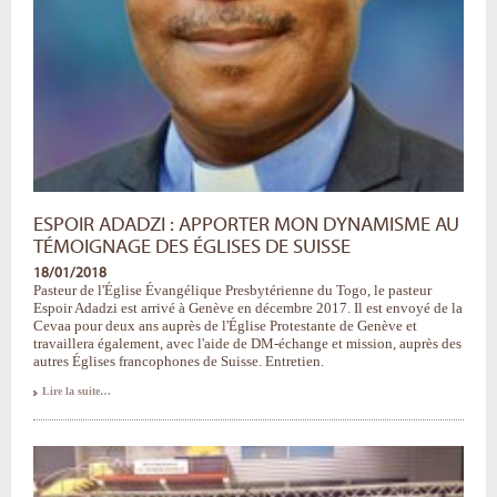
ESPOIR ADADZI : APPORTER MON DYNAMISME AU
TÉMOIGNAGE DES ÉGLISES DE SUISSE
18/01/2018
Pasteur de l'Église Évangélique Presbytérienne du Togo, le pasteur
Espoir Adadzi est arrivé à Genève en décembre 2017. Il est envoyé de la
Cevaa pour deux ans auprès de l'Église Protestante de Genève et
travaillera également, avec l'aide de DM-échange et mission, auprès des
autres Églises francophones de Suisse. Entretien.
Espoir
Lire la suite…
Adadzi
:
apporter
mon
dynamisme
au
témoignage
des