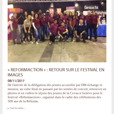
Églises
de
Suisse
-
« REFORMACTION » : RETOUR SUR LE FESTIVAL EN
IMAGES
08/11/2017
De l'arrivée de la délégation des jeunes accueillie par DM-échange et
mission, au culte final en passant par les soirées de concert, retrouvez en
photos et en vidéos le séjour des jeunes de la Cevaa à Genève pour le
festival «Réformaction», organisé dans le cadre des célébrations des
500 ans de la Réforme.
«
Lire la suite…
Reformaction
»