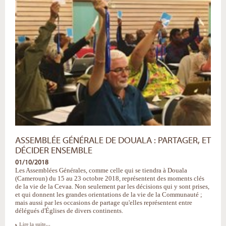
réciprocité
-
ASSEMBLÉE GÉNÉRALE DE DOUALA : PARTAGER, ET
DÉCIDER ENSEMBLE
01/10/2018
Les Assemblées Générales, comme celle qui se tiendra à Douala
(Cameroun) du 15 au 23 octobre 2018, représentent des moments clés
de la vie de la Cevaa. Non seulement par les décisions qui y sont prises,
et qui donnent les grandes orientations de la vie de la Communauté ;
mais aussi par les occasions de partage qu'elles représentent entre
délégués d'Églises de divers continents.
Assemblée
Lire la suite…