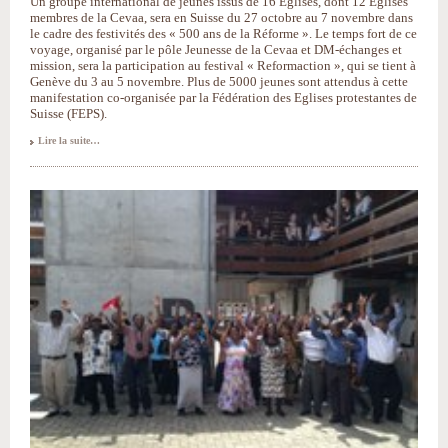
Un groupe international de jeunes issus de 16 Eglises, dont 12 Eglises
membres de la Cevaa, sera en Suisse du 27 octobre au 7 novembre dans
le cadre des festivités des « 500 ans de la Réforme ». Le temps fort de ce
voyage, organisé par le pôle Jeunesse de la Cevaa et DM-échanges et
mission, sera la participation au festival « Reformaction », qui se tient à
Genève du 3 au 5 novembre. Plus de 5000 jeunes sont attendus à cette
manifestation co-organisée par la Fédération des Eglises protestantes de
Suisse (FEPS).
Jeunesse
Lire la suite…
:
la
Cevaa
à
Genève
pour
le
festival
«Reformaction»
-