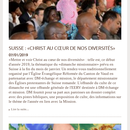
SUISSE : «CHRIST AU CŒUR DE NOS DIVERSITÉS»
07/01/2019
«Mettre et voir Christ au cœur de nos diversités» : telle est, ce début
d'année 2019, la thématique du «dimanche missionnaire» prévu en
Suisse à la fin du mois de janvier. Un rendez-vous traditionnellement
organisé par l’Église Évangélique Réformée du Canton de Vaud en
partenariat avec DM-échange et mission, le département missionnaire
des Églises protestantes de Suisse romande. L'offrande du culte de ce
dimanche est une offrande générale de l'EERV destinée à DM-échange
et mission. DM fournit pour sa part aux paroisses un dossier complet
avec des pistes bibliques, une proposition de culte, des informations sur
le thème de l'année en lien avec la Mission.
Suisse
Lire la suite…
:
«Christ
au
cœur
de
nos