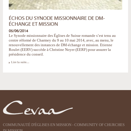
ÉCHOS DU SYNODE MISSIONNAIRE DE DM-
ÉCHANGE ET MISSION
05/06/2014
Le Synode missionnaire des Églises de Suisse romande s’est tenu au
centre réformé de Charmey du 9 au 10 mai 2014, avec, au menu, le
renouvellement des instances de DM-échange et mission. Etienne
Roulet (EERV) succède à Christine Noyer (EERF) pour assurer la
présidence du conseil.
Échos
Lire la suite…
du
synode
missionnaire
de
DM-
échange
et
mission
-
COMMUNAUTÉ D'ÉGLISES EN MISSION - COMMUNITY OF CHURCHES
IN MISSION