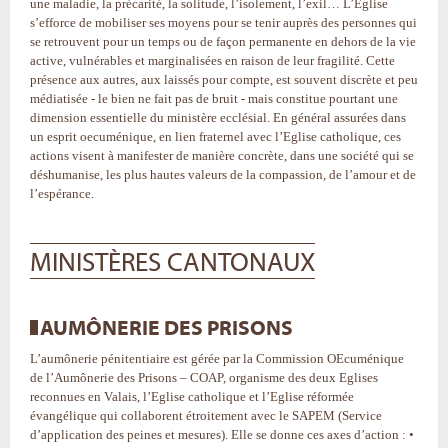
une maladie, la précarité, la solitude, l’isolement, l’exil… L’Église
s’efforce de mobiliser ses moyens pour se tenir auprès des personnes qui
se retrouvent pour un temps ou de façon permanente en dehors de la vie
active, vulnérables et marginalisées en raison de leur fragilité. Cette
présence aux autres, aux laissés pour compte, est souvent discrète et peu
médiatisée - le bien ne fait pas de bruit - mais constitue pourtant une
dimension essentielle du ministère ecclésial. En général assurées dans
un esprit oecuménique, en lien fraternel avec l’Eglise catholique, ces
actions visent à manifester de manière concrète, dans une société qui se
déshumanise, les plus hautes valeurs de la compassion, de l’amour et de
l’espérance.
MINISTÈRES CANTONAUX
AUMÔNERIE DES PRISONS
L’aumônerie pénitentiaire est gérée par la Commission OEcuménique
de l’Aumônerie des Prisons – COAP, organisme des deux Eglises
reconnues en Valais, l’Eglise catholique et l’Eglise réformée
évangélique qui collaborent étroitement avec le SAPEM (Service
d’application des peines et mesures). Elle se donne ces axes d’action : •