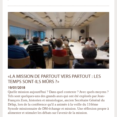
Générale
de
Douala
:
partager,
et
décider
ensemble
-
«LA MISSION DE PARTOUT VERS PARTOUT : LES
TEMPS SONT-ILS MÛRS ?»
19/07/2018
Quelle mission aujourd'hui ? Dans quel contexte ? Avec quels moyens ?
Tels sont quelques-uns des grands axes qui ont été explorés par Jean-
François Zorn, historien et missiologue, ancien Secrétaire Général du
Défap, lors de la conférence qu'il a animée à la veille du 116ème
Synode missionnaire de DM-échange et mission. Une réflexion propre à
alimenter et stimuler les débats sur l'avenir de la mission.