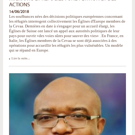
ACTIONS
14/06/2018
Les souffrances nées des décisions politiques européennes concernant
les réfugiés interrogent collectivement les Églises d'Europe membres de
la Cevaa. Dernières en date à s'engager pour un accueil élargi, les
Églises de Suisse ont lancé un appel aux autorités politiques de leur
pays pour ouvrir «des voies sûres pour sauver des vies» . En France, en
Italie, les Églises membres de la Cevaa se sont déjà associées à des
opérations pour accueillir les réfugiés les plus vulnérables. Un modèle
qui se répand en Europe.
Migrants
Lire la suite…
et
réfugiés
:
une
pétition
et
des
actions
-