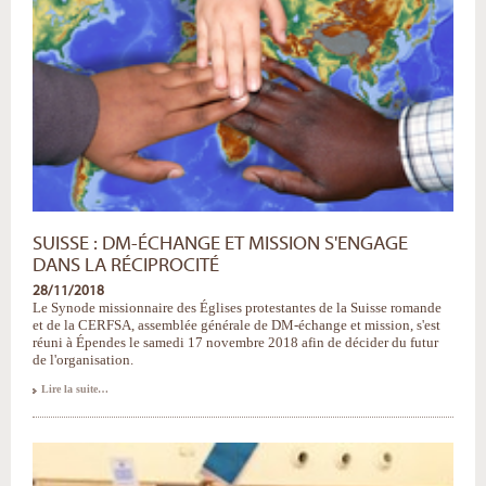
diversités»
-
SUISSE : DM-ÉCHANGE ET MISSION S'ENGAGE
DANS LA RÉCIPROCITÉ
28/11/2018
Le Synode missionnaire des Églises protestantes de la Suisse romande
et de la CERFSA, assemblée générale de DM-échange et mission, s'est
réuni à Épendes le samedi 17 novembre 2018 afin de décider du futur
de l'organisation.
Suisse
Lire la suite…
:
DM-
échange
et
mission
s'engage
dans
la