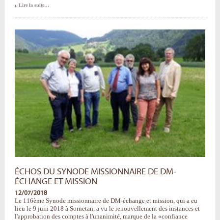
«La
Lire la suite…
mission
de
partout
vers
partout
:
les
temps
sont-
ils
mûrs
?»
-
ÉCHOS DU SYNODE MISSIONNAIRE DE DM-
ÉCHANGE ET MISSION
12/07/2018
Le 116ème Synode missionnaire de DM-échange et mission, qui a eu
lieu le 9 juin 2018 à Sornetan, a vu le renouvellement des instances et
l'approbation des comptes à l'unanimité, marque de la «confiance