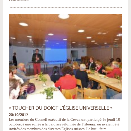
Reformaction
»
:
la
Jeunesse
de
la
Cevaa
célèbre
la
Réforme
en
musique
-
« TOUCHER DU DOIGT L'ÉGLISE UNIVERSELLE »
20/10/2017
Les membres du Conseil exécutif de la Cevaa ont participé, le jeudi 19
octobre, à une soirée à la paroisse réformée de Fribourg, où avaient été
invités des membres des diverses Églises suisses. Le but : faire