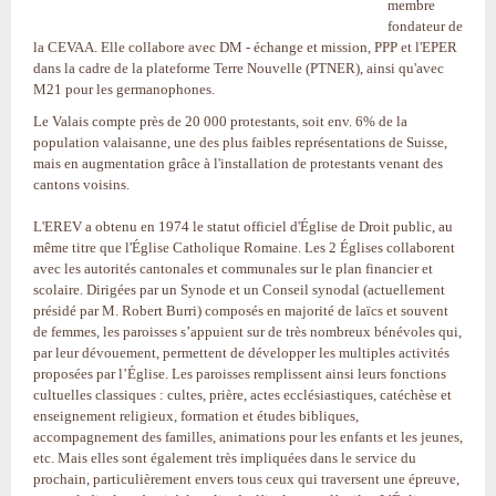
membre
fondateur de
la CEVAA. Elle collabore avec DM - échange et mission, PPP et l'EPER
dans la cadre de la plateforme Terre Nouvelle (PTNER), ainsi qu'avec
M21 pour les germanophones.
Le Valais compte près de 20 000 protestants, soit env. 6% de la
population valaisanne, une des plus faibles représentations de Suisse,
mais en augmentation grâce à l'installation de protestants venant des
cantons voisins.
L'EREV a obtenu en 1974 le statut officiel d'Église de Droit public, au
même titre que l'Église Catholique Romaine. Les 2 Églises collaborent
avec les autorités cantonales et communales sur le plan financier et
scolaire. Dirigées par un Synode et un Conseil synodal (actuellement
présidé par M. Robert Burri) composés en majorité de laïcs et souvent
de femmes, les paroisses s’appuient sur de très nombreux bénévoles qui,
par leur dévouement, permettent de développer les multiples activités
proposées par l’Église. Les paroisses remplissent ainsi leurs fonctions
cultuelles classiques : cultes, prière, actes ecclésiastiques, catéchèse et
enseignement religieux, formation et études bibliques,
accompagnement des familles, animations pour les enfants et les jeunes,
etc. Mais elles sont également très impliquées dans le service du
prochain, particulièrement envers tous ceux qui traversent une épreuve,