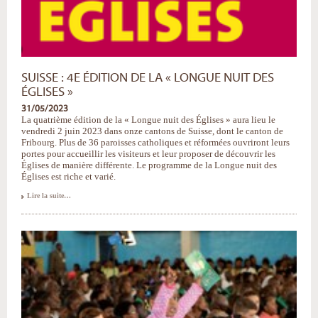
SUISSE : 4E ÉDITION DE LA « LONGUE NUIT DES
ÉGLISES »
31/05/2023
La quatrième édition de la « Longue nuit des Églises » aura lieu le
vendredi 2 juin 2023 dans onze cantons de Suisse, dont le canton de
Fribourg. Plus de 36 paroisses catholiques et réformées ouvriront leurs
portes pour accueillir les visiteurs et leur proposer de découvrir les
Églises de manière différente. Le programme de la Longue nuit des
Églises est riche et varié.
Suisse
Lire la suite…
:
4e
édition
de
la
«
Longue
nuit
des
Églises
»
-