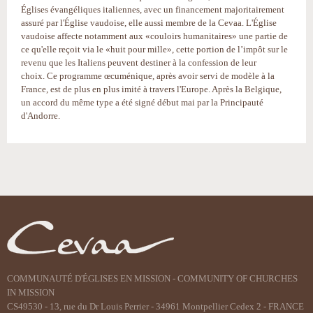
Églises évangéliques italiennes, avec un financement majoritairement
assuré par l'Église vaudoise, elle aussi membre de la Cevaa. L'Église
vaudoise affecte notamment aux «couloirs humanitaires» une partie de
ce qu'elle reçoit via le «huit pour mille», cette portion de l’impôt sur le
revenu que les Italiens peuvent destiner à la confession de leur
choix. Ce programme œcuménique, après avoir servi de modèle à la
France, est de plus en plus imité à travers l'Europe. Après la Belgique,
un accord du même type a été signé début mai par la Principauté
d'Andorre.
Actions
sur
le
document
COMMUNAUTÉ D'ÉGLISES EN MISSION - COMMUNITY OF CHURCHES
IN MISSION
CS49530 - 13, rue du Dr Louis Perrier - 34961 Montpellier Cedex 2 - FRANCE