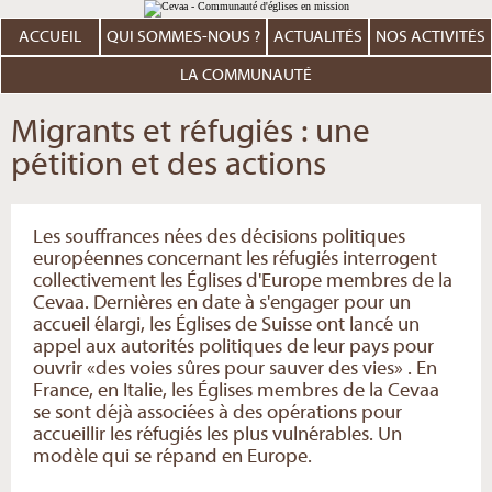
Aller
Outils
au
personnels
contenu.
ACCUEIL
QUI SOMMES-NOUS ?
ACTUALITÉS
NOS ACTIVITÉS
|
Aller
à
LA COMMUNAUTÉ
la
navigation
Migrants et réfugiés : une
pétition et des actions
Les souffrances nées des décisions politiques
européennes concernant les réfugiés interrogent
collectivement les Églises d'Europe membres de la
Cevaa. Dernières en date à s'engager pour un
accueil élargi, les Églises de Suisse ont lancé un
appel aux autorités politiques de leur pays pour
ouvrir «des voies sûres pour sauver des vies» . En
France, en Italie, les Églises membres de la Cevaa
se sont déjà associées à des opérations pour
accueillir les réfugiés les plus vulnérables. Un
modèle qui se répand en Europe.