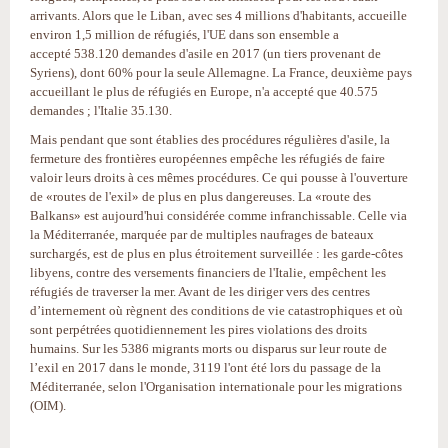
arrivants. Alors que le Liban, avec ses 4 millions d'habitants, accueille
environ 1,5 million de réfugiés, l'UE dans son ensemble a
accepté 538.120 demandes d'asile en 2017 (un tiers provenant de
Syriens), dont 60% pour la seule Allemagne. La France, deuxième pays
accueillant le plus de réfugiés en Europe, n'a accepté que 40.575
demandes ; l'Italie 35.130.
Mais pendant que sont établies des procédures régulières d'asile, la
fermeture des frontières européennes empêche les réfugiés de faire
valoir leurs droits à ces mêmes procédures. Ce qui pousse à l'ouverture
de «routes de l'exil» de plus en plus dangereuses. La «route des
Balkans» est aujourd'hui considérée comme infranchissable. Celle via
la Méditerranée, marquée par de multiples naufrages de bateaux
surchargés, est de plus en plus étroitement surveillée : les garde-côtes
libyens, contre des versements financiers de l'Italie, empêchent les
réfugiés de traverser la mer. Avant de les diriger vers des centres
d’internement où règnent des conditions de vie catastrophiques et où
sont perpétrées quotidiennement les pires violations des droits
humains. Sur les 5386 migrants morts ou disparus sur leur route de
l’exil en 2017 dans le monde, 3119 l'ont été lors du passage de la
Méditerranée, selon l'Organisation internationale pour les migrations
(OIM).