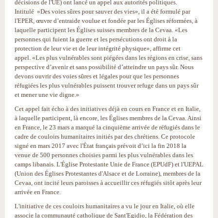
décisions de l'UE) ont lancé un appel aux autorités politiques.
Intitulé «Des voies sûres pour sauver des vies», il a été formulé par
l'EPER, œuvre d’entraide voulue et fondée par les Églises réformées, à
laquelle participent les Églises suisses membres de la Cevaa. «Les
personnes qui fuient la guerre et les persécutions ont droit à la
protection de leur vie et de leur intégrité physique», affirme cet
appel. «Les plus vulnérables sont piégées dans les régions en crise, sans
perspective d’avenir et sans possibilité d’atteindre un pays sûr. Nous
devons ouvrir des voies sûres et légales pour que les personnes
réfugiées les plus vulnérables puissent trouver refuge dans un pays sûr
et mener une vie digne.»
Cet appel fait écho à des initiatives déjà en cours en France et en Italie,
à laquelle participent, là encore, les Églises membres de la Cevaa. Ainsi
en France, le 23 mars a marqué la cinquième arrivée de réfugiés dans le
cadre de couloirs humanitaires initiés par des chrétiens. Ce protocole
signé en mars 2017 avec l'État français prévoit d’ici la fin 2018 la
venue de 500 personnes choisies parmi les plus vulnérables dans les
camps libanais. L'Église Protestante Unie de France (EPUdF) et l'UEPAL
(Union des Églises Protestantes d'Alsace et de Lorraine), membres de la
Cevaa, ont incité leurs paroisses à accueillir ces réfugiés sitôt après leur
arrivée en France.
L'initiative de ces couloirs humanitaires a vu le jour en Italie, où elle
associe la communauté catholique de Sant'Egidio, la Fédération des