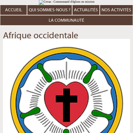
Aller
Outils
au
personnels
contenu.
ACCUEIL
QUI SOMMES-NOUS ?
ACTUALITÉS
NOS ACTIVITÉS
|
Aller
à
LA COMMUNAUTÉ
la
navigation
Afrique occidentale