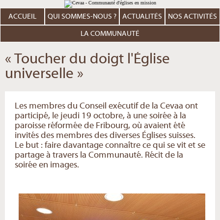
Aller
Outils
au
personnels
contenu.
ACCUEIL
QUI SOMMES-NOUS ?
ACTUALITÉS
NOS ACTIVITÉS
|
Aller
à
LA COMMUNAUTÉ
la
navigation
« Toucher du doigt l'Église
universelle »
Les membres du Conseil exécutif de la Cevaa ont
participé, le jeudi 19 octobre, à une soirée à la
paroisse réformée de Fribourg, où avaient été
invités des membres des diverses Églises suisses.
Le but : faire davantage connaître ce qui se vit et se
partage à travers la Communauté. Récit de la
soirée en images.