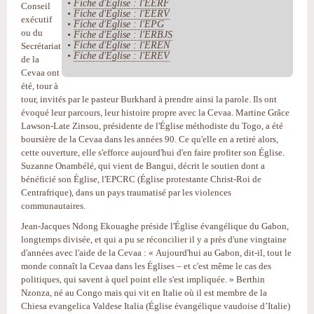
•
Fiche d'Eglise : l'EERF
Conseil
•
Fiche d'Eglise : l'EERV
exécutif
•
Fiche d'Eglise : l'EPG
ou du
•
Fiche d'Eglise : l'ERBJS
•
Fiche d'Eglise : l'EREN
Secrétariat
•
Fiche d'Eglise : l'EREV
de la
Cevaa ont
été, tour à
tour, invités par le pasteur Burkhard à prendre ainsi la parole. Ils ont
évoqué leur parcours, leur histoire propre avec la Cevaa. Martine Grâce
Lawson-Late Zinsou, présidente de l'Église méthodiste du Togo, a été
boursière de la Cevaa dans les années 90. Ce qu'elle en a retiré alors,
cette ouverture, elle s'efforce aujourd'hui d'en faire profiter son Église.
Suzanne Onambélé, qui vient de Bangui, décrit le soutien dont a
bénéficié son Église, l'EPCRC (Église protestante Christ-Roi de
Centrafrique), dans un pays traumatisé par les violences
communautaires.
Jean-Jacques Ndong Ekouaghe préside l'Église évangélique du Gabon,
longtemps divisée, et qui a pu se réconcilier il y a près d'une vingtaine
d'années avec l'aide de la Cevaa : « Aujourd'hui au Gabon, dit-il, tout le
monde connaît la Cevaa dans les Églises – et c'est même le cas des
politiques, qui savent à quel point elle s'est impliquée. » Berthin
Nzonza, né au Congo mais qui vit en Italie où il est membre de la
Chiesa evangelica Valdese Italia (Église évangélique vaudoise d’Italie)