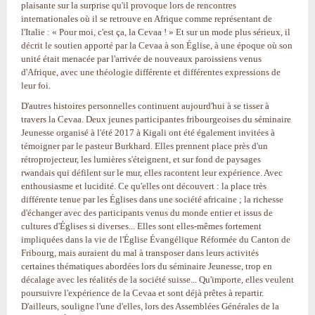
plaisante sur la surprise qu'il provoque lors de rencontres
internationales où il se retrouve en Afrique comme représentant de
l'Italie : « Pour moi, c'est ça, la Cevaa ! » Et sur un mode plus sérieux, il
décrit le soutien apporté par la Cevaa à son Église, à une époque où son
unité était menacée par l'arrivée de nouveaux paroissiens venus
d'Afrique, avec une théologie différente et différentes expressions de
leur foi.
D'autres histoires personnelles continuent aujourd'hui à se tisser à
travers la Cevaa. Deux jeunes participantes fribourgeoises du séminaire
Jeunesse organisé à l'été 2017 à Kigali ont été également invitées à
témoigner par le pasteur Burkhard. Elles prennent place près d'un
rétroprojecteur, les lumières s'éteignent, et sur fond de paysages
rwandais qui défilent sur le mur, elles racontent leur expérience. Avec
enthousiasme et lucidité. Ce qu'elles ont découvert : la place très
différente tenue par les Églises dans une société africaine ; la richesse
d'échanger avec des participants venus du monde entier et issus de
cultures d'Églises si diverses... Elles sont elles-mêmes fortement
impliquées dans la vie de l'Église Évangélique Réformée du Canton de
Fribourg, mais auraient du mal à transposer dans leurs activités
certaines thématiques abordées lors du séminaire Jeunesse, trop en
décalage avec les réalités de la société suisse... Qu'importe, elles veulent
poursuivre l'expérience de la Cevaa et sont déjà prêtes à repartir.
D'ailleurs, souligne l'une d'elles, lors des Assemblées Générales de la