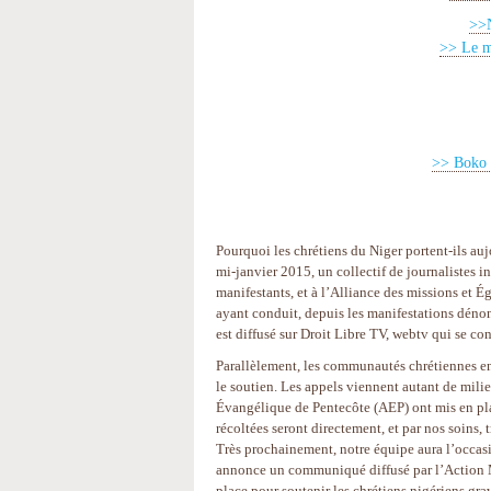
>>N
>> Le m
>> Boko H
Pourquoi les chrétiens du Niger portent-ils auj
mi-janvier 2015, un collectif de journalistes i
manifestants, et à l’Alliance des missions et É
ayant conduit, depuis les manifestations dénon
est diffusé sur Droit Libre TV, webtv qui se c
Parallèlement, les communautés chrétiennes en 
le soutien. Les appels viennent autant de mili
Évangélique de Pentecôte (AEP) ont mis en pl
récoltées seront directement, et par nos soins,
Très prochainement, notre équipe aura l’occasion
annonce un communiqué diffusé par l’Action 
place pour soutenir les chrétiens nigériens gra