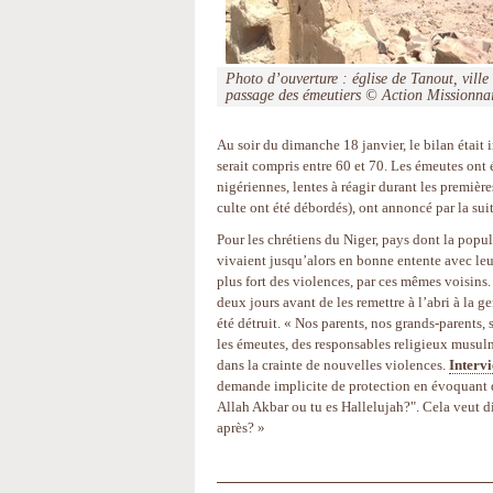
Photo d’ouverture : église de Tanout, ville
passage des émeutiers © Action Missionna
Au soir du dimanche 18 janvier, le bilan était 
serait compris entre 60 et 70. Les émeutes ont 
nigériennes, lentes à réagir durant les premièr
culte ont été débordés), ont annoncé par la suit
Pour les chrétiens du Niger, pays dont la popul
vivaient jusqu’alors en bonne entente avec le
plus fort des violences, par ces mêmes voisins
deux jours avant de les remettre à l’abri à la g
été détruit. « Nos parents, nos grands-parents, 
les émeutes, des responsables religieux musulm
dans la crainte de nouvelles violences.
Interv
demande implicite de protection en évoquant de
Allah Akbar ou tu es Hallelujah?". Cela veut dir
après? »