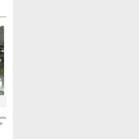
hète
de