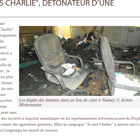
S CHARLIE", DÉTONATEUR D’UNE
une
Charlie".
 organisée
lie
 mal
ation a
ions
elle de
e ; la
vue plus
 héraut
les très
 ont
Les dégâts des émeutes dans un lieu de culte à Niamey © Action
ociétés
Missionnaire
phème
 peut sans
et des sociétés à majorité musulmane où les représentations irrévérencieuses du Prop
 comme des agressions gratuites. Mais la campagne "Je suis Charlie" a surtout servi 
s longtemps les motifs de tension.