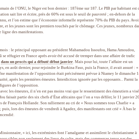
in de l’ONU, le Niger est bon dernier : 187ème sur 187. Le PIB par habitant est 
tion sait lire et écrire, près de 60% est sous le seuil de pauvreté ; en-dehors de la
onnu, et l’on estime que l’économie informelle représente 70% du PIB du pays. Avoi
are, et les jeunes sont les premiers touchés par le chômage. Ces jeunes, nombreux da
e ligne des manifestations.
rs mois : le principal opposant au président Mahamadou Issoufou, Hama Amoudou,
 se réfugier en France après avoir été accusé de tremper dans une affaire de trafic
e
dans un procès qui a débuté début janvier
. Mais pour lui, toute l’affaire est un
s, en août dernier, pour rejoindre le Burkina Faso, puis la France, il avait assuré : «
 » Une manifestation de l’opposition était précisément prévue à Niamey le dimanche 
curité, après les premières émeutes. Interdiction ignorée par les opposants... Parmi la
figures de l’opposition.
 avec les émeutes, il n’en est pas moins vrai que le ressentiment des émeutiers a vis
 faisait partie des six chefs d’État africains que l’on a vus défiler, le 11 janvier 2
tés de François Hollande. Son ralliement au cri de « Nous sommes tous Charlie » a
 puis, lors des émeutes de vendredi à Agadez, des manifestants ont crié « À bas le
incendié.
ssionnaire, « ici, les extrémistes font l’amalgame et assimilent le christianisme à
s pour cibles non seulement des lieux de culte, mais des commerces tenus par des