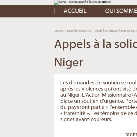
Aller
Outils
au
personnels
contenu.
ACCUEIL
QUI SOMME
|
Aller
à
la
navigation
Accueil
›
Dernières nouvelles
›
Appels à la solidarité pour les Égli
Appels à la soli
Niger
Les demandes de soutien se multi
après les violences qui ont visé 
au Niger. L'Action Missionnaire 
place un soutien d'urgence, Porte
du pays font part à « l’ensemble
« fraternité ». Les témoins de ce
signes avant-coureurs.
NIGER