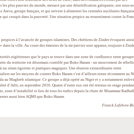
ays les plus pauvres du monde, menacé par une désertification galopante, son sous-so
 Areva, groupe français, et qui servent à alimenter les centrales nucléaires française
e qui croupit dans la pauvreté. Une situation propice au ressentiment contre la Fran
si propices à l’avancée de groupes islamistes. Des chrétiens de Zinder évoquent ainsi
» dans la ville. Au cours des émeutes de la mi-janvier sont apparus, toujours à Zinde
utorités nigériennes que le pays se trouve dans une zone de confluence entre groupe
 partie du territoire est désormais contrôlé par Boko Haram - un mouvement de rébell
 à un islam rigoriste et pratiques magiques. Une réunion extraordinaire entre
ntaliers sur les moyens de contrer Boko Haram s’est d’ailleurs tenue récemment au Ni
aida au Maghreb islamique. Ce groupe a déjà opéré au Niger et y a notamment enlev
alité d’Arlit, en septembre 2010. Quatre d’entre eux ont été retenus en otage pendan
bie, zone d’instabilité et lieu de tous les trafics depuis la chute de Muammar Kadhafi
imenter aussi bien AQMI que Boko Haram.
Franck Lefebvre-Bil