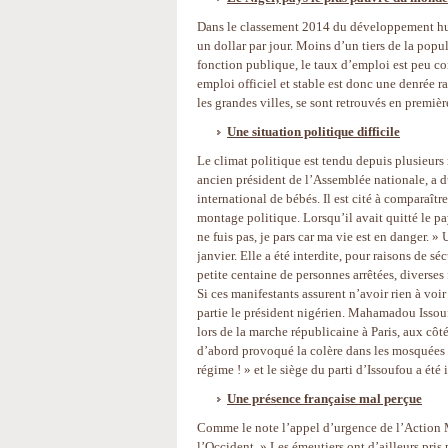
Dans le classement 2014 du développement huma
un dollar par jour. Moins d’un tiers de la popula
fonction publique, le taux d’emploi est peu c
emploi officiel et stable est donc une denrée r
les grandes villes, se sont retrouvés en premièr
Une situation politique difficile
Le climat politique est tendu depuis plusieu
ancien président de l’Assemblée nationale, a dû
international de bébés. Il est cité à comparaîtr
montage politique. Lorsqu’il avait quitté le pay
ne fuis pas, je pars car ma vie est en danger.
janvier. Elle a été interdite, pour raisons de sé
petite centaine de personnes arrêtées, diverses 
Si ces manifestants assurent n’avoir rien à voir
partie le président nigérien. Mahamadou Issoufou
lors de la marche républicaine à Paris, aux cô
d’abord provoqué la colère dans les mosquées ;
régime ! » et le siège du parti d’Issoufou a été 
Une présence française mal perçue
Comme le note l’appel d’urgence de l’Action Mi
l’Occident. » Les émeutiers ont d’ailleurs pri