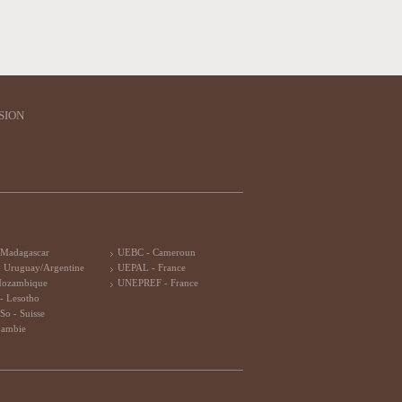
SION
 Madagascar
UEBC - Cameroun
 Uruguay/Argentine
UEPAL - France
Mozambique
UNEPREF - France
- Lesotho
So - Suisse
Zambie