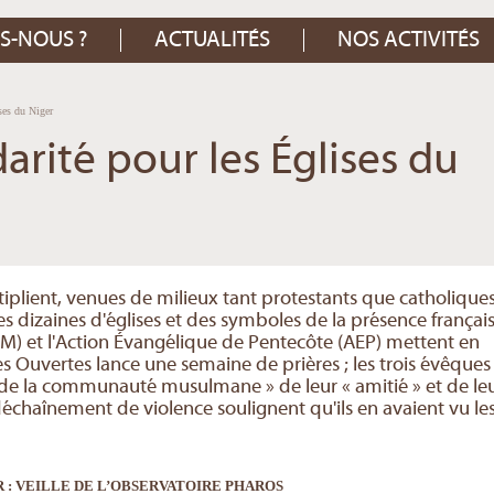
S-NOUS ?
ACTUALITÉS
NOS ACTIVITÉS
ses du Niger
darité pour les Églises du
plient, venues de milieux tant protestants que catholiques
des dizaines d'églises et des symboles de la présence françai
(AM) et l'Action Évangélique de Pentecôte (AEP) mettent en
s Ouvertes lance une semaine de prières ; les trois évêques
 de la communauté musulmane » de leur « amitié » et de le
 déchaînement de violence soulignent qu'ils en avaient vu le
 : VEILLE DE L’OBSERVATOIRE PHAROS