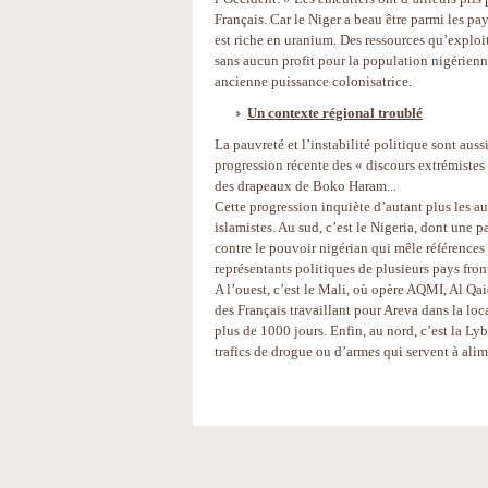
Français. Car le Niger a beau être parmi les p
est riche en uranium. Des ressources qu’exploite
sans aucun profit pour la population nigérienn
ancienne puissance colonisatrice.
Un contexte régional troublé
La pauvreté et l’instabilité politique sont aus
progression récente des « discours extrémistes 
des drapeaux de Boko Haram...
Cette progression inquiète d’autant plus les a
islamistes. Au sud, c’est le Nigeria, dont une
contre le pouvoir nigérian qui mêle références
représentants politiques de plusieurs pays fro
A l’ouest, c’est le Mali, où opère AQMI, Al Q
des Français travaillant pour Areva dans la loc
plus de 1000 jours. Enfin, au nord, c’est la Ly
trafics de drogue ou d’armes qui servent à al
Actions
sur