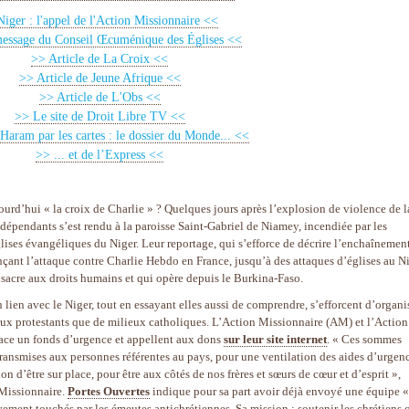
iger : l'appel de l'Action Missionnaire <<
essage du Conseil Œcuménique des Églises <<
>> Article de La Croix <<
>> Article de Jeune Afrique <<
>> Article de L'Obs <<
>> Le site de Droit Libre TV <<
aram par les cartes : le dossier du Monde... <<
>> ... et de l’Express <<
ourd’hui « la croix de Charlie » ? Quelques jours après l’explosion de violence de l
ndépendants s’est rendu à la paroisse Saint-Gabriel de Niamey, incendiée par les
glises évangéliques du Niger. Leur reportage, qui s’efforce de décrire l’enchaînemen
çant l’attaque contre Charlie Hebdo en France, jusqu’à des attaques d’églises au Ni
onsacre aux droits humains et qui opère depuis le Burkina-Faso.
lien avec le Niger, tout en essayant elles aussi de comprendre, s’efforcent d’organi
eux protestants que de milieux catholiques. L’Action Missionnaire (AM) et l’Action
ace un fonds d’urgence et appellent aux dons
sur leur site internet
. « Ces sommes
 transmises aux personnes référentes au pays, pour une ventilation des aides d’urgen
 d’être sur place, pour être aux côtés de nos frères et sœurs de cœur et d’esprit »,
Missionnaire.
Portes Ouvertes
indique pour sa part avoir déjà envoyé une équipe «
vement touchés par les émeutes antichrétiennes. Sa mission : soutenir les chrétiens 