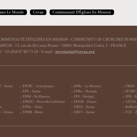
Dans Le Monde
Cevaa
Communauté D'Églises En Mission
OMMUNAUTÉ D'ÉGLISES EN MISSION - COMMUNITY OF CHURCHES IN MIS
49530 - 13, rue du Dr Louis Perrier - 34961 Montpellier Cedex 2 - FRANCE
l. +33 (0)4 67 80 73 29 - E-mail :
secretariat@cevaa.org
 - Suisse
EPCRC - Centrafrique
EPRe - La Réunion
FJKM -
EPG - Suisse
EPRw - Rwanda
IEVRP -
EPIM - Ile Maurice
EPS - Sénégal
IPM - 
EPKNC - Nouvelle-Calédonie
EPUdF - France
LECSA 
re
EPMa - Tahiti
EREN - Suisse
RefBeJu
 - Ghana
EPMB - Bénin
EREV - Suisse
UCZ - 