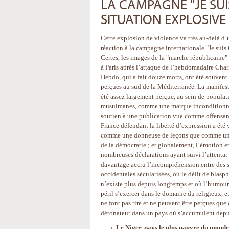
LA CAMPAGNE "JE SUI
SITUATION EXPLOSIVE
Cette explosion de violence va très au-delà d’
réaction à la campagne internationale "Je suis 
Certes, les images de la "marche républicaine"
à Paris après l’attaque de l’hebdomadaire Char
Hebdo, qui a fait douze morts, ont été souvent
perçues au sud de la Méditerranée. La manifest
été assez largement perçue, au sein de populat
musulmanes, comme une marque inconditionn
soutien à une publication vue comme offensant
France défendant la liberté d’expression a été 
comme une donneuse de leçons que comme un
de la démocratie ; et globalement, l’émotion et 
nombreuses déclarations ayant suivi l’attentat
davantage accru l’incompréhension entre des s
occidentales sécularisées, où le délit de blas
n’existe plus depuis longtemps et où l’humour
péril s’exercer dans le domaine du religieux, 
ne font pas rire et ne peuvent être perçues que
détonateur dans un pays où s’accumulent depui
Le Niger, pays le plus pauvre du monde