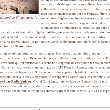
mosquée ; puis des groupes se sont dispersés en vill
s’attaquant, là encore, aux lieux de culte chrétiens, 
aussi aux commerces tenus par des Français. Plus d’
 au nord de Zinder, après le
quarantaine d’églises ont été saccagées en quelques
ire
heures, ainsi que les bâtiments appartenant à des
communautés de religieuses catholiques, qui ont dû f
incertain ; mais le nombre d’églises brûlées, toutes tendances chrétiennes confondue
également fait une dizaine de morts - neuf émeutiers et un policier. Les autorités
es heures des violences (les policiers envoyés, tardivement, pour défendre les lieux 
e plus de 400 arrestations.
ation est très majoritairement musulmane, le choc est d’autant plus grand qu’ils
urs voisins musulmans. Beaucoup témoignent d’ailleurs avoir été aidés, voire caché
. « Ma sœur, qui est musulmane, a caché une vingtaine de chrétiens chez elle pendan
endarmerie », raconte dans un reportage de l’AFP Fleur, chrétienne, dont le restauran
sont ici depuis les années 1930 », raconte pour sa part un habitant de Zinder. Sitôt a
ans ont lancé à la télévision publique des appels au calme. Mais les chrétiens vive
iewé par Radio Vatican
, Michel Cartatéguy, l’archevêque de Niamey, a lancé une
s scènes inquiétantes : « Maintenant », dit-il, « il y a des gens qui demandent: "tu
e qu’on est en train de repérer les chrétiens qui sont dans la ville. Que va-t-il se pa