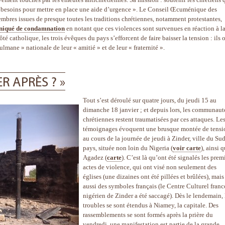
les besoins pour mettre en place une aide d’urgence ». Le Conseil Œcuménique des
mbres issues de presque toutes les traditions chrétiennes, notamment protestantes,
iqué de condamnation
en notant que ces violences sont survenues en réaction à l
é catholique, les trois évêques du pays s’efforcent de faire baisser la tension : ils 
mane » nationale de leur « amitié » et de leur « fraternité ».
ER APRÈS ? »
Tout s’est déroulé sur quatre jours, du jeudi 15 au
dimanche 18 janvier ; et depuis lors, les communaut
chrétiennes restent traumatisées par ces attaques. Le
témoignages évoquent une brusque montée de tensi
au cours de la journée de jeudi à Zinder, ville du Su
pays, située non loin du Nigeria (
voir carte
), ainsi 
Agadez (
carte
). C’est là qu’ont été signalés les prem
actes de violence, qui ont visé non seulement des
églises (une dizaines ont été pillées et brûlées), mais
aussi des symboles français (le Centre Culturel franc
nigérien de Zinder a été saccagé). Dès le lendemain, 
troubles se sont étendus à Niamey, la capitale. Des
rassemblements se sont formés après la prière du
vendredi, une manifestation est partie de la grande