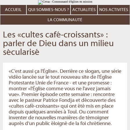
Aller
Outils
au
personnels
contenu.
ACCUEIL
QUI SOMMES-NOUS ?
ACTUALITÉS
NOS ACTIVITÉS
|
Aller
à
LA COMMUNAUTÉ
la
navigation
Les «cultes café-croissants» :
parler de Dieu dans un milieu
sécularisé
«C'est aussi ça l'Église». Derrière ce slogan, une série
vidéo lancée sur le tout nouveau site de l'Église
Protestante Unie de France - et une promesse :
montrer «l'Église comme vous ne l'avez jamais
vue». Premier épisode cette semaine : rencontre
avec le pasteur Patrice Fondja et découverte des
«cultes café-croissants» qui ont été mis en place
depuis quelques années à Toul. Ou comment
inventer de nouvelles manières de témoigner
auprès d'un public éloigné de la foi chrétienne.