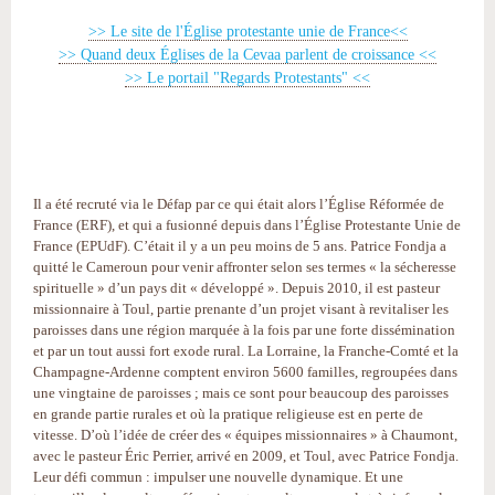
>> Le site de l'Église protestante unie de France<<
>> Quand deux Églises de la Cevaa parlent de croissance <<
>> Le portail "Regards Protestants" <<
Il a été recruté via le Défap par ce qui était alors l’Église Réformée de
France (ERF), et qui a fusionné depuis dans l’Église Protestante Unie de
France (EPUdF). C’était il y a un peu moins de 5 ans. Patrice Fondja a
quitté le Cameroun pour venir affronter selon ses termes « la sécheresse
spirituelle » d’un pays dit « développé ». Depuis 2010, il est pasteur
missionnaire à Toul, partie prenante d’un projet visant à revitaliser les
paroisses dans une région marquée à la fois par une forte dissémination
et par un tout aussi fort exode rural. La Lorraine, la Franche-Comté et la
Champagne-Ardenne comptent environ 5600 familles, regroupées dans
une vingtaine de paroisses ; mais ce sont pour beaucoup des paroisses
en grande partie rurales et où la pratique religieuse est en perte de
vitesse. D’où l’idée de créer des « équipes missionnaires » à Chaumont,
avec le pasteur Éric Perrier, arrivé en 2009, et Toul, avec Patrice Fondja.
Leur défi commun : impulser une nouvelle dynamique. Et une