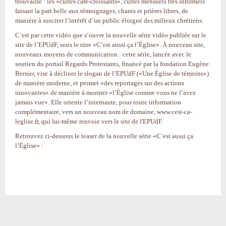
trouvaille : les «cultes café-croissants», cultes mensuels très informels
faisant la part belle aux témoignages, chants et prières libres, de
manière à susciter l’intérêt d’un public éloigné des milieux chrétiens.
C’est par cette vidéo que s’ouvre la nouvelle série vidéo publiée sur le
site de l’EPUdF, sous le titre «C’est aussi ça l’Église». À nouveau site,
nouveaux moyens de communication : cette série, lancée avec le
soutien du portail Regards Protestants, financé par la fondation Eugène
Bersier, vise à décliner le slogan de l’EPUdF («Une Église de témoins»)
de manière moderne, et promet «des reportages sur des actions
innovantes» de manière à montrer «l’Église comme vous ne l’avez
jamais vue». Elle oriente l’internaute, pour toute information
complémentaire, vers un nouveau nom de domaine, www.cest-ca-
leglise.fr, qui lui-même renvoie vers le site de l'EPUdF.
Retrouvez ci-dessous le teaser de la nouvelle série «C’est aussi ça
l’Église» :
Actions
sur