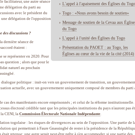
le facilitateur, une autre séance
L'appel à l'apaisement des Églises du Tog
ne délégation du parti au
scussions avec le président du
Togo : «Nous avons besoin de soutien»
 une délégation de l'opposition
Message de soutien de la Cevaa aux Église
du Togo
se des discussions ?
L'appel à l'unité des Églises du Togo
la dernière séance de
Présentation du PAOET : au Togo, les
saccord étaient :
Églises au cœur de la vie de la cité (2014)
se se représenter en 2020. Pour
pas question ; alors que pour le
ndidat naturel au prochain
nassingbé.
de dialogue politique : irait-on vers un gouvernement de transition, un gouvernemen
situation actuelle, avec un gouvernement uniquement composé de membres du parti 
le cas des manifestants encore emprisonnés ; et celui de la réforme institutionnelle.
cessus électoral crédible tant que les principales institutions du pays n'auront pas é
e la CENI, la
Commission Électorale Nationale Indépendante
.
tion togolaise : les risques de divergences au sein de l'opposition. Une partie de l
lution qui permettrait à Faure Gnassingbé de rester à la présidence de la Républiq
n était retenue; une autre serait peut-être prête à s'en accommoder, si une partie des