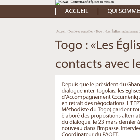
Aller
Outils
au
personnels
contenu.
ACCUEIL
QUI SOMME
|
Aller
à
la
navigation
Accueil
›
Dernières nouvelles
›
Togo : «Les Églises maintiennent de
Togo : «Les Égl
contacts avec l
Depuis que le président du Ghana
dialogue inter-togolais, les Église
d'Accompagnement Œcuménique p
en retrait des négociations. L'EE
Méthodiste du Togo) gardent toute
élaboré des propositions alternat
du dialogue, le 23 mars dernier 
nouveau dans l'impasse. Inter
Coordinateur du PAOET.