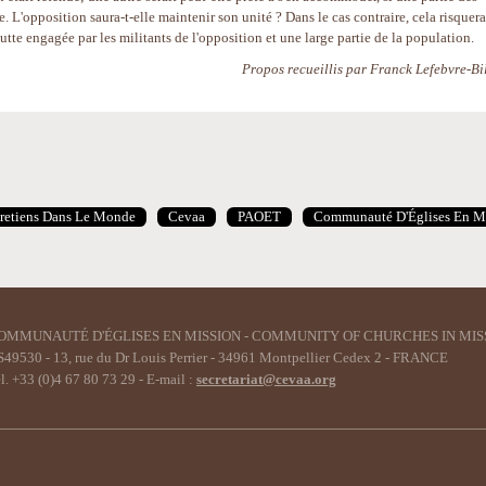
. L'opposition saura-t-elle maintenir son unité ? Dans le cas contraire, cela risquera
utte engagée par les militants de l'opposition et une large partie de la population.
Propos recueillis par Franck Lefebvre-Bil
retiens Dans Le Monde
Cevaa
PAOET
Communauté D'Églises En M
OMMUNAUTÉ D'ÉGLISES EN MISSION - COMMUNITY OF CHURCHES IN MIS
49530 - 13, rue du Dr Louis Perrier - 34961 Montpellier Cedex 2 - FRANCE
l. +33 (0)4 67 80 73 29 - E-mail :
secretariat@cevaa.org