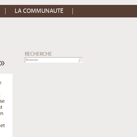
LA COMMUNAUTÉ
RECHERCHE
»
e
t
ise
nt
on
et