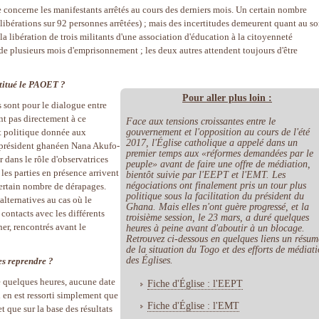
le concerne les manifestants arrêtés au cours des derniers mois. Un certain nombre
1 libérations sur 92 personnes arrêtées) ; mais des incertitudes demeurent quant au so
la libération de trois militants d'une association d'éducation à la citoyenneté
e plusieurs mois d'emprisonnement ; les deux autres attendent toujours d'être
stitué le PAOET ?
Pour aller plus loin :
s sont pour le dialogue entre
ent pas directement à ce
Face aux tensions croissantes entre le
gouvernement et l'opposition au cours de l'été
t politique donnée aux
2017, l'Église catholique a appelé dans un
u président ghanéen Nana Akufo-
premier temps aux «réformes demandées par le
 dans le rôle d'observatrices
peuple» avant de faire une offre de médiation,
les parties en présence arrivent
bientôt suivie par l'EEPT et l'EMT. Les
négociations ont finalement pris un tour plus
certain nombre de dérapages.
politique sous la facilitation du président du
alternatives au cas où le
Ghana. Mais elles n'ont guère progressé, et la
contacts avec les différents
troisième session, le 23 mars, a duré quelques
ner, rencontrés avant le
heures à peine avant d'aboutir à un blocage.
Retrouvez ci-dessous en quelques liens un résum
de la situation du Togo et des efforts de médiat
des Églises.
es reprendre ?
e quelques heures, aucune date
Fiche d'Église : l'EEPT
Il en est ressorti simplement que
Fiche d'Église : l'EMT
t que sur la base des résultats