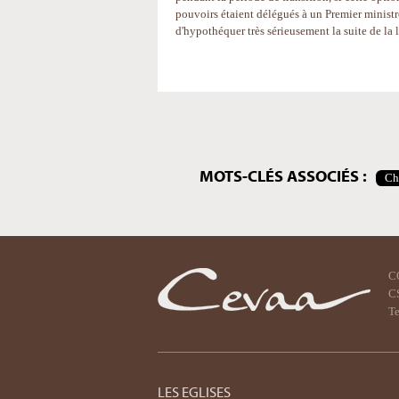
pouvoirs étaient délégués à un Premier ministre
d'hypothéquer très sérieusement la suite de la l
Actions
sur
le
document
MOTS-CLÉS ASSOCIÉS :
Ch
C
CS
Te
LES EGLISES