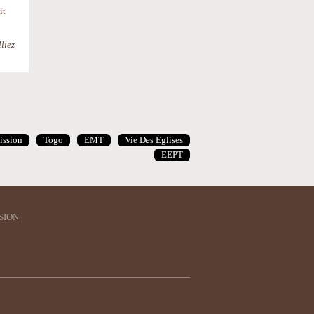
it
liez
ission
Togo
EMT
Vie Des Églises
EEPT
SION