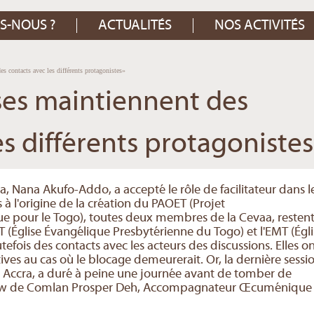
S-NOUS ?
ACTUALITÉS
NOS ACTIVITÉS
s contacts avec les différents protagonistes»
ises maintiennent des
es différents protagonistes
, Nana Akufo-Addo, a accepté le rôle de facilitateur dans l
s à l'origine de la création du PAOET (Projet
our le Togo), toutes deux membres de la Cevaa, resten
PT (Église Évangélique Presbytérienne du Togo) et l'EMT (Égl
fois des contacts avec les acteurs des discussions. Elles o
ives au cas où le blocage demeurerait. Or, la dernière sessi
à Accra, a duré à peine une journée avant de tomber de
view de Comlan Prosper Deh, Accompagnateur Œcuménique 