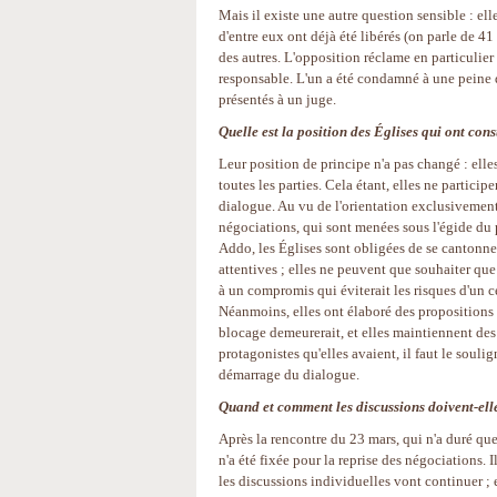
Mais il existe une autre question sensible : el
d'entre eux ont déjà été libérés (on parle de 4
des autres. L'opposition réclame en particulier 
responsable. L'un a été condamné à une peine d
présentés à un juge.
Quelle est la position des Églises qui ont con
Leur position de principe n'a pas changé : elle
toutes les parties. Cela étant, elles ne particip
dialogue. Au vu de l'orientation exclusivemen
négociations, qui sont menées sous l'égide d
Addo, les Églises sont obligées de se cantonner
attentives ; elles ne peuvent que souhaiter que 
à un compromis qui éviterait les risques d'un 
Néanmoins, elles ont élaboré des propositions 
blocage demeurerait, et elles maintiennent des 
protagonistes qu'elles avaient, il faut le soulig
démarrage du dialogue.
Quand et comment les discussions doivent-ell
Après la rencontre du 23 mars, qui n'a duré qu
n'a été fixée pour la reprise des négociations. 
les discussions individuelles vont continuer ; e