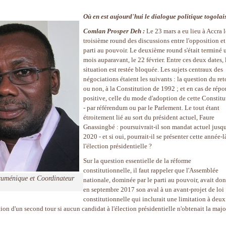
Où en est aujourd'hui le dialogue politique togolai
Comlan Prosper Deh :
Le 23 mars a eu lieu à Accra l
troisième round des discussions entre l'opposition et
parti au pouvoir. Le deuxième round s'était terminé 
mois auparavant, le 22 février. Entre ces deux dates, 
situation est restée bloquée. Les sujets centraux des
négociations étaient les suivants : la question du ret
ou non, à la Constitution de 1992 ; et en cas de répo
positive, celle du mode d'adoption de cette Constitu
- par référendum ou par le Parlement. Le tout étant
étroitement lié au sort du président actuel, Faure
Gnassingbé : poursuivrait-il son mandat actuel jusq
2020 - et si oui, pourrait-il se présenter cette année-l
l'élection présidentielle ?
Sur la question essentielle de la réforme
constitutionnelle, il faut rappeler que l'Assemblée
ménique et Coordinateur
nationale, dominée par le parti au pouvoir, avait do
en septembre 2017 son aval à un avant-projet de loi
constitutionnelle qui inclurait une limitation à deux
ion d'un second tour si aucun candidat à l'élection présidentielle n'obtenait la majo