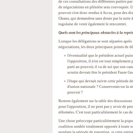
de ces consultations des différentes parties par 
de négociations en plénière sera convoquée. U
pouvoir s'est donc rendue à Accra, pour des di
Ghana, qui demandera sans doute par la suite à
togolaise de venir également le rencontrer.
Quels sont les principaux obstacles à la repri
Lorsque les délégations se sont séparées après 
négociations, les deux principaux points de dé
l'éventualité que le président actuel puis
l'opposition, il n'en est tout simplement 
parti au pouvoir, il va de soi que son ca
scrutin devrait être le président Faure G
l'étape qui devrait suivre cette période 
d'union nationale ? Conserverait-on la 
pouvoir ?
Restent également sur la table des discussions 
pour l'opposition, il ne peut pas y avoir de pro
réformées. C'est tout particulièrement le cas d
Une chose préoccupe particulièrement la popula
coalition semble totalement opposée à toute so
pendant la période de transition, si cette optio