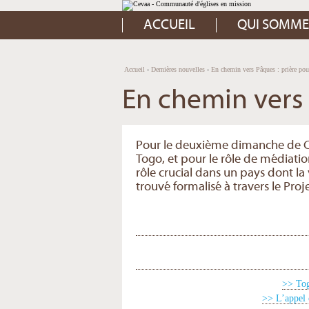
Aller
Outils
au
personnels
contenu.
ACCUEIL
QUI SOMME
|
Aller
à
la
navigation
Accueil
›
Dernières nouvelles
›
En chemin vers Pâques : prière pou
En chemin vers 
Pour le deuxième dimanche de Ca
Togo, et pour le rôle de médiati
rôle crucial dans un pays dont la 
trouvé formalisé à travers le 
>> Tog
>> L’appel 