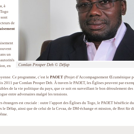
a, à
u Togo
 sont
cteurs de
paisement
aisement
souvent
dans un
autorités
Comlan Prosper Deh © Défap
ion, en
oyenne. Ce programme, c’est le
PAOET
(Projet d’Accompagnement Œcuménique p
puis 2011 par Comlan Prosper Deh. À travers le PAOET, les Églises peuvent par exem
ibles de la vie politique du pays, que ce soit en surveillant le bon déroulement des
ogue entre adversaires malgré les tensions.
res étrangers est cruciale : outre l’apport des Églises du Togo, le PAOET bénéficie du
rs le Défap, ainsi que de celui de la Cevaa, de DM-échange et mission, de Brot für d
rême.