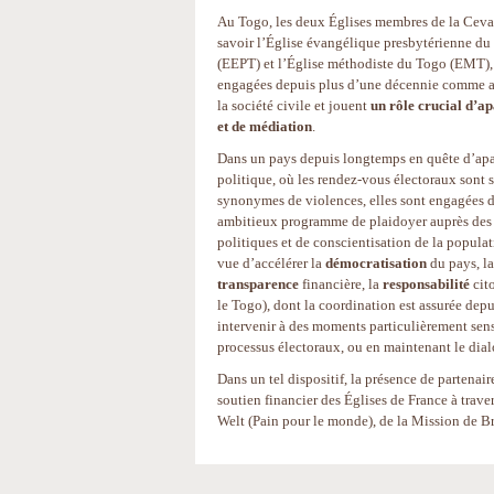
Au Togo, les deux Églises membres de la Ceva
savoir l’Église évangélique presbytérienne d
(EEPT) et l’Église méthodiste du Togo (EMT),
engagées depuis plus d’une décennie comme a
la société civile et jouent
un rôle crucial d’a
et de médiation
.
Dans un pays depuis longtemps en quête d’ap
politique, où les rendez-vous électoraux sont 
synonymes de violences, elles sont engagées 
ambitieux programme de plaidoyer auprès des 
politiques et de conscientisation de la populat
vue d’accélérer la
démocratisation
du pays, la
transparence
financière, la
responsabilité
cit
le Togo), dont la coordination est assurée de
intervenir à des moments particulièrement sens
processus électoraux, ou en maintenant le dial
Dans un tel dispositif, la présence de partenai
soutien financier des Églises de France à trave
Welt (Pain pour le monde), de la Mission de B