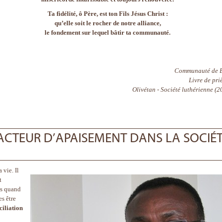
Ta fidélité, ô Père, est ton Fils Jésus Christ :
qu’elle soit le rocher de notre alliance,
le fondement sur lequel bâtir ta communauté.
Communauté de 
Livre de pri
Olivétan - Société luthérienne (2
 FACTEUR D’APAISEMENT DANS LA SOCIÉ
 vie. Il
t
ns quand
es être
ciliation