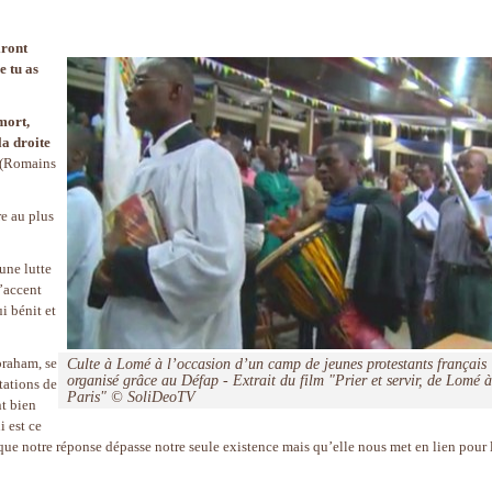
iront
e tu as
mort,
 la droite
(Romains
e au plus
 une lutte
l’accent
i bénit et
braham, se
Culte à Lomé à l’occasion d’un camp de jeunes protestants français
organisé grâce au Défap - Extrait du film "Prier et servir, de Lomé à
tations de
Paris" © SoliDeoTV
t bien
i est ce
 que notre réponse dépasse notre seule existence mais qu’elle nous met en lien pour 