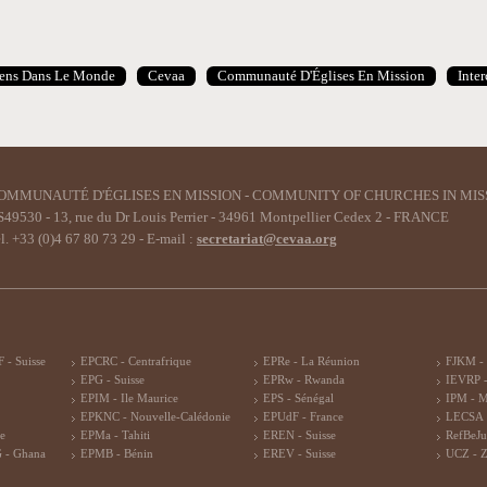
iens Dans Le Monde
Cevaa
Communauté D'Églises En Mission
Inte
OMMUNAUTÉ D'ÉGLISES EN MISSION - COMMUNITY OF CHURCHES IN MIS
49530 - 13, rue du Dr Louis Perrier - 34961 Montpellier Cedex 2 - FRANCE
l. +33 (0)4 67 80 73 29 - E-mail :
secretariat@cevaa.org
 - Suisse
EPCRC - Centrafrique
EPRe - La Réunion
FJKM -
EPG - Suisse
EPRw - Rwanda
IEVRP -
EPIM - Ile Maurice
EPS - Sénégal
IPM - 
EPKNC - Nouvelle-Calédonie
EPUdF - France
LECSA 
re
EPMa - Tahiti
EREN - Suisse
RefBeJu
 - Ghana
EPMB - Bénin
EREV - Suisse
UCZ - 