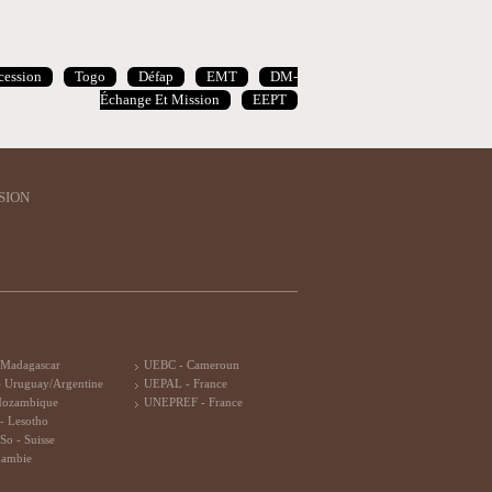
rcession
Togo
Défap
EMT
DM-
Échange Et Mission
EEPT
SION
 Madagascar
UEBC - Cameroun
 Uruguay/Argentine
UEPAL - France
Mozambique
UNEPREF - France
- Lesotho
So - Suisse
Zambie