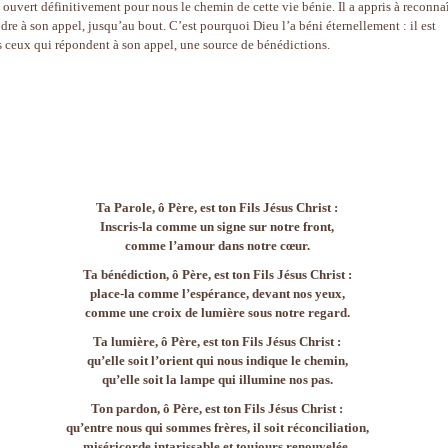
a ouvert définitivement pour nous le chemin de cette vie bénie. Il a appris à reconna
ndre à son appel, jusqu’au bout. C’est pourquoi Dieu l’a béni éternellement : il est
us ceux qui répondent à son appel, une source de bénédictions.
Ta Parole, ô Père, est ton Fils Jésus Christ :
Inscris-la comme un signe sur notre front,
comme l’amour dans notre cœur.
Ta bénédiction, ô Père, est ton Fils Jésus Christ :
place-la comme l’espérance, devant nos yeux,
comme une croix de lumière sous notre regard.
Ta lumière, ô Père, est ton Fils Jésus Christ :
qu’elle soit l’orient qui nous indique le chemin,
qu’elle soit la lampe qui illumine nos pas.
Ton pardon, ô Père, est ton Fils Jésus Christ :
qu’entre nous qui sommes frères, il soit réconciliation,
miséricorde intarissable et toujours renouvelée.