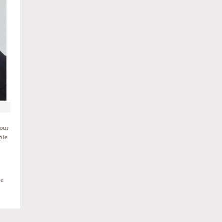
our
ple
ie