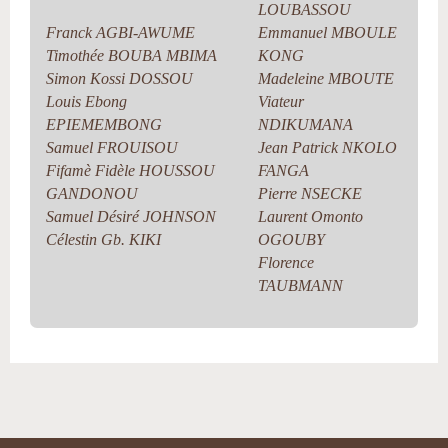
LOUBASSOU
Franck AGBI-AWUME
Emmanuel MBOULE
Timothée BOUBA MBIMA
KONG
Simon Kossi DOSSOU
Madeleine MBOUTE
Louis Ebong
Viateur
EPIEMEMBONG
NDIKUMANA
Samuel FROUISOU
Jean Patrick NKOLO
Fifamè Fidèle HOUSSOU
FANGA
GANDONOU
Pierre NSECKE
Samuel Désiré JOHNSON
Laurent Omonto
Célestin Gb. KIKI
OGOUBY
Florence
TAUBMANN
Actions
sur
le
document