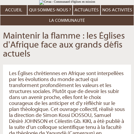
Aller
Outils
au
personnels
contenu.
ACCUEIL
QUI SOMMES-NOUS ?
ACTUALITÉS
NOS ACTIVITÉS
|
Aller
à
LA COMMUNAUTÉ
la
navigation
Maintenir la flamme : les Églises
d'Afrique face aux grands défis
actuels
Les Églises chrétiennes en Afrique sont interpellées
par les évolutions du monde actuel qui
transforment profondément les valeurs et les
structures sociales. Plutôt que de devoir les subir
dans un avenir proche, elles font le choix
courageux de les anticiper et d'y réfléchir sur le
plan théologique. Cet ouvrage collectif, réalisé sous
la direction de Simon Kossi DOSSOU, Samuel
Désiré JOHNSON et Célestin Gb. KIKI, a été publié à
la suite d'un colloque scientifique tenu à la faculté
de théologie de Yaoundé (Cameroun) en