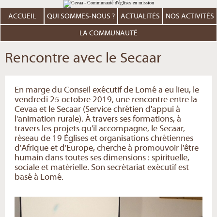
Aller
Outils
au
personnels
contenu.
ACCUEIL
QUI SOMMES-NOUS ?
ACTUALITÉS
NOS ACTIVITÉS
|
Aller
à
LA COMMUNAUTÉ
la
navigation
Rencontre avec le Secaar
En marge du Conseil exécutif de Lomé a eu lieu, le
vendredi 25 octobre 2019, une rencontre entre la
Cevaa et le Secaar (Service chrétien d'appui à
l'animation rurale). À travers ses formations, à
travers les projets qu'il accompagne, le Secaar,
réseau de 19 Églises et organisations chrétiennes
d'Afrique et d'Europe, cherche à promouvoir l'être
humain dans toutes ses dimensions : spirituelle,
sociale et matérielle. Son secrétariat exécutif est
basé à Lomé.