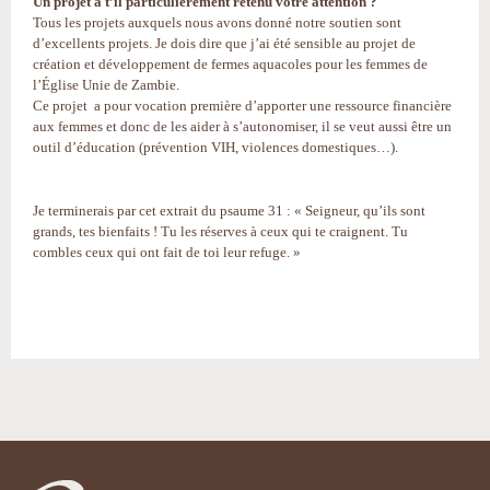
Un projet a t’il particulièrement retenu votre attention ?
Tous les projets auxquels nous avons donné notre soutien sont
d’excellents projets. Je dois dire que j’ai été sensible au projet de
création et développement de fermes aquacoles pour les femmes de
l’Église Unie de Zambie.
Ce projet a pour vocation première d’apporter une ressource financière
aux femmes et donc de les aider à s’autonomiser, il se veut aussi être un
outil d’éducation (prévention VIH, violences domestiques…).
Je terminerais par cet extrait du psaume 31 : « Seigneur, qu’ils sont
grands, tes bienfaits ! Tu les réserves à ceux qui te craignent. Tu
combles ceux qui ont fait de toi leur refuge. »
Actions
sur
le
document