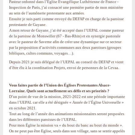
Pasteur ordonné dans l’Eglise Evangélique Luthérienne de France -
Inspection de Paris, j’ai consacré une première partie de mon ministère
au sein de l’aumônerie protestante aux armées.
Ensuite je suis parti comme envoyé du DEFAP en charge de la paroisse
protestante de Guyane.
A mon retour de Guyane, j’ai été accepté dans l’UEPAL comme pasteur
de la paroisse de Monswiller (67 - Bas-Rhin) et en synergie pastorale
avec le pasteur de Saverne afin de créer une dynamique sur ce secteur
par la proposition d’activités communes aux deux paroisses (groupes
bibliques, cultes communs, voyages…).
Depuis 2021 je suis délégué de l’UEPAL au conseil du DEFAP et vient
d’être élu à la coordination Projets, envoi de personnes de la Cevaa.
Vous faites partie de l’Union des Églises Protestantes Alsace-
Lorraine. Quels sont actuellement ses défis et ses priorités ?
D’un point de vue de la mission, 2021-2022 est une période importante
dans l’UEPAL car elle a été désignée « Année de l’Église Universelle »
en octobre 2021.
Tout au long de l’année des animations missionnaires seront proposées
dans les différentes paroisses de l’UEPAL.
Pour mon Église la mission va « du bout du banc au bout du monde ».
On ne peut pas être Eglise, seuls dans son village, sans se sentir appelés