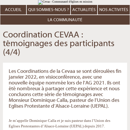
Aller
Outils
au
personnels
contenu.
ACCUEIL
QUI SOMMES-NOUS ?
ACTUALITÉS
NOS ACTIVITÉS
|
Aller
à
LA COMMUNAUTÉ
la
navigation
Coordination CEVAA :
témoignages des participants
(4/4)
Les Coordinations de la Cevaa se sont déroulées fin
janvier 2022, en visioconférence, avec une
nouvelle équipe nommée lors de l’AG 2021. Ils ont
été nombreux à partager cette expérience et nous
concluons cette série de témoignages avec
Monsieur Dominique Calla, pasteur de l’Union des
Eglises Protestante d’Alsace-Lorraine (UEPAL).
Je m’appelle Dominique Calla et je suis pasteur dans l’Union des
Eglises Protestantes d’Alsace-Lorraine (UEPAL) depuis 2017.