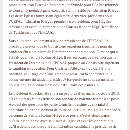
jusqu’alors Jean-Brice de Turkheim ; le Synode pour l’Église réformée -
le Conseil synodal, organe exécutif, étant présidé par Christian Krieger.
Les deux Églises fournissant également deux vice-présidents pour
l’UEPAL : Christian Krieger, premier vice-président, pour l’Église
réformée ; et avant la nomination de Patricia Rohner-Hégé, Jean-Brice
de Turkheim pour l’EPCAAL.
Lors d’un renouvellement à la vice-présidence de l’EPCAAL, la
procédure prévoit que le Consistoire supérieur transmet le nom du
candidat élu au ministre de l’Intérieur pour nomination. C’est ce qui a
été fait pour Patricia Rohner-Hégé. Il est, en outre, de tradition que le
Président du Directoire de l’EPCAAL propose au Consistoire supérieur
le candidat en question. Pour Christian Albecker, « au-delà d’une
tradition, cet usage est d’une grande sagesse, car la cohérence et la
bonne entente du tandem président/vice-président sont essentielles
pour le bon fonctionnement des institutions ecclésiales. »
Le président Albecker, élu il y a un peu plus d’un an, le 5 octobre 2013,
n’avait jamais fait mystère de son souhait de voir une femme à ce poste.
Au-delà des questions de parité formelle, il estime que la mixité
contribue à l’enrichissement de toute collectivité. Mais s’il a proposé la
personne de Patricia Rohner-Hégé à ce poste, c’est d’abord parce
qu’elle est en phase avec sa vision d’Église et avec les orientations
qu’il a défendues lorsqu’il était lui-même candidat à la présidence de