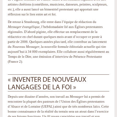
artistes chrétiens (comédiens, musiciens, danseurs, peintres, sculpteurs,
etc.), elle a aussi lancé un bimestriel protestant qui apportait une
réflexion sur le lien entre art et foi.
De retour à Strasbourg, elle entre dans l’équipe de rédaction du
Messager évangélique
, l’hebdomadaire lié aux Églises protestantes
régionales. D’abord pigiste, elle effectue un remplacement de la
rédactrice en chef durant quelques mois avant d’occuper ce poste à
partir de 2006. Quelques années plus tard, elle contribue au lancement
du
Nouveau Messager
, la nouvelle formule éditoriale actuelle qui tire
aujourd’hui à 34 000 exemplaires. Elle collabore aussi régulièrement au
Temps de le Dire, une émission d’interview de Présence Protestante
(France 2).
« INVENTER DE NOUVEAUX
LANGAGES DE LA FOI »
Depuis une dizaine d’années, son travail au
Messager
lui a permis de
rencontrer la plupart des pasteurs de l’Union des Églises protestantes
d’Alsace et de Lorraine (UEPAL) ainsi que de très nombreux laïcs. Cette
bonne connaissance de la réalité du terrain sera un atout dans l’exercice
de ses futures fonctions. Un fil rouge caractérise son travail et son