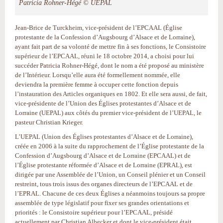
Patricia Rohner-Hégé © UEPAL
Jean-Brice de Turckheim, vice-président de l’EPCAAL (Église
protestante de la Confession d’Augsbourg d’Alsace et de Lorraine),
ayant fait part de sa volonté de mettre fin à ses fonctions, le Consistoire
supérieur de l’EPCAAL, réuni le 18 octobre 2014, a choisi pour lui
succéder Patricia Rohner-Hégé, dont le nom a été proposé au ministère
de l’Intérieur. Lorsqu’elle aura été formellement nommée, elle
deviendra la première femme à occuper cette fonction depuis
l’instauration des Articles organiques en 1802. Et elle sera aussi, de fait,
vice-présidente de l’Union des Églises protestantes d’Alsace et de
Lorraine (UEPAL) aux côtés du premier vice-président de l’UEPAL, le
pasteur Christian Krieger.
L’UEPAL (Union des Églises protestantes d’Alsace et de Lorraine),
créée en 2006 à la suite du rapprochement de l’Église protestante de la
Confession d’Augsbourg d’Alsace et de Lorraine (EPCAAL) et de
l’Église protestante réformée d’Alsace et de Lorraine (EPRAL), est
dirigée par une Assemblée de l’Union, un Conseil plénier et un Conseil
restreint, tous trois issus des organes directeurs de l’EPCAAL et de
l’EPRAL. Chacune de ces deux Églises a néanmoins toujours sa propre
assemblée de type législatif pour fixer ses grandes orientations et
priorités : le Consistoire supérieur pour l’EPCAAL, présidé
actuellement par Christian Albecker et dont le vice-président était