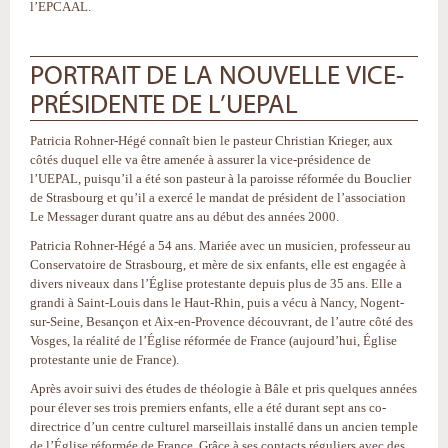
l’EPCAAL.
PORTRAIT DE LA NOUVELLE VICE-
PRÉSIDENTE DE L’UEPAL
Patricia Rohner-Hégé connaît bien le pasteur Christian Krieger, aux
côtés duquel elle va être amenée à assurer la vice-présidence de
l’UEPAL, puisqu’il a été son pasteur à la paroisse réformée du Bouclier
de Strasbourg et qu’il a exercé le mandat de président de l’association
Le Messager durant quatre ans au début des années 2000.
Patricia Rohner-Hégé a 54 ans. Mariée avec un musicien, professeur au
Conservatoire de Strasbourg, et mère de six enfants, elle est engagée à
divers niveaux dans l’Église protestante depuis plus de 35 ans. Elle a
grandi à Saint-Louis dans le Haut-Rhin, puis a vécu à Nancy, Nogent-
sur-Seine, Besançon et Aix-en-Provence découvrant, de l’autre côté des
Vosges, la réalité de l’Église réformée de France (aujourd’hui, Église
protestante unie de France).
Après avoir suivi des études de théologie à Bâle et pris quelques années
pour élever ses trois premiers enfants, elle a été durant sept ans co-
directrice d’un centre culturel marseillais installé dans un ancien temple
de l’Église réformée de France. Grâce à ses contacts réguliers avec des