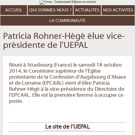
Aller
Outils
au
personnels
contenu.
ACCUEIL
QUI SOMMES-NOUS ?
ACTUALITÉS
NOS ACTIVITÉS
|
Aller
à
LA COMMUNAUTÉ
la
navigation
Patricia Rohner-Hégé élue vice-
présidente de l'UEPAL
Réuni à Strasbourg (France) le samedi 18 octobre
2014, le Consistoire supérieur de l’Église
protestante de la Confession d’Augsbourg d’Alsace
et de Lorraine (EPCAAL) vient d’élire Patricia
Rohner-Hégé à la vice-présidence du Directoire de
l’EPCAAL. Elle est la première femme à occuper ce
poste.
Le site de l’UEPAL