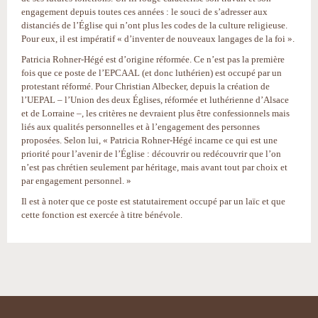
engagement depuis toutes ces années : le souci de s’adresser aux
distanciés de l’Église qui n’ont plus les codes de la culture religieuse.
Pour eux, il est impératif « d’inventer de nouveaux langages de la foi ».
Patricia Rohner-Hégé est d’origine réformée. Ce n’est pas la première
fois que ce poste de l’EPCAAL (et donc luthérien) est occupé par un
protestant réformé. Pour Christian Albecker, depuis la création de
l’UEPAL – l’Union des deux Églises, réformée et luthérienne d’Alsace
et de Lorraine –, les critères ne devraient plus être confessionnels mais
liés aux qualités personnelles et à l’engagement des personnes
proposées. Selon lui, « Patricia Rohner-Hégé incarne ce qui est une
priorité pour l’avenir de l’Église : découvrir ou redécouvrir que l’on
n’est pas chrétien seulement par héritage, mais avant tout par choix et
par engagement personnel. »
Il est à noter que ce poste est statutairement occupé par un laïc et que
cette fonction est exercée à titre bénévole.
Actions
sur
le
document