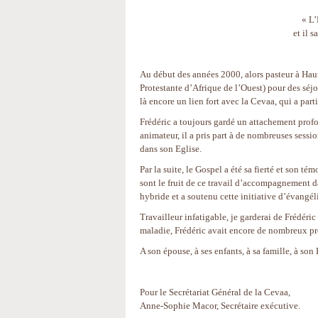
« L’
et il 
Au début des années 2000, alors pasteur à Haute
Protestante d’Afrique de l’Ouest) pour des sé
là encore un lien fort avec la Cevaa, qui a par
Frédéric a toujours gardé un attachement pr
animateur, il a pris part à de nombreuses sess
dans son Eglise.
Par la suite, le Gospel a été sa fierté et son 
sont le fruit de ce travail d’accompagnement da
hybride et a soutenu cette initiative d’évangéli
Travailleur infatigable, je garderai de Frédér
maladie, Frédéric avait encore de nombreux proj
A son épouse, à ses enfants, à sa famille, à son
Pour le Secrétariat Général de la Cevaa,
Anne-Sophie Macor, Secrétaire exécutive.