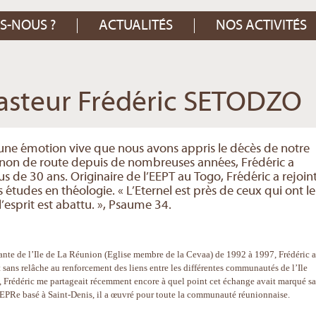
S-NOUS ?
ACTUALITÉS
NOS ACTIVITÉS
steur Frédéric SETODZO
et une émotion vive que nous avons appris le décès de notre
n de route depuis de nombreuses années, Frédéric a
 de 30 ans. Originaire de l’EEPT au Togo, Frédéric a rejoin
tudes en théologie. « L’Eternel est près de ceux qui ont le
l’esprit est abattu. », Psaume 34.
ante de l’Ile de La Réunion (Eglise membre de la Cevaa) de 1992 à 1997, Frédéric a
 sans relâche au renforcement des liens entre les différentes communautés de l’Ile
 Frédéric me partageait récemment encore à quel point cet échange avait marqué sa
l’EPRe basé à Saint-Denis, il a œuvré pour toute la communauté réunionnaise.