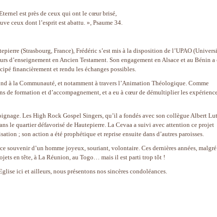
Eternel est près de ceux qui ont le cœur brisé,
sauve ceux dont l’esprit est abattu. », Psaume 34.
pierre (Strasbourg, France), Frédéric s’est mis à la disposition de l’UPAO (Univers
jours d’enseignement en Ancien Testament. Son engagement en Alsace et au Bénin a 
ticipé financièrement et rendu les échanges possibles.
ofond à la Communauté, et notamment à travers l’Animation Théologique. Comme
ions de formation et d’accompagnement, et a eu à cœur de démultiplier les expérienc
témoignage. Les High Rock Gospel Singers, qu’il a fondés avec son collègue Albert Lut
ns le quartier défavorisé de Hautepierre. La Cevaa a suivi avec attention ce projet
sation ; son action a été prophétique et reprise ensuite dans d’autres paroisses.
ic ce souvenir d’un homme joyeux, souriant, volontaire. Ces dernières années, malgré
ets en tête, à La Réunion, au Togo… mais il est parti trop tôt !
 Eglise ici et ailleurs, nous présentons nos sincères condoléances.