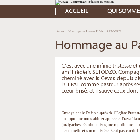
Aller
Outils
au
personnels
contenu.
ACCUEIL
QUI SOMME
|
Aller
à
la
navigation
Accueil
›
Hommage au Pasteur Frédéric SETODZO
Hommage au Pa
C’est avec une infinie tristesse 
ami Frédéric SETODZO. Compagno
cheminé avec la Cevaa depuis plus
l’UEPAL comme pasteur après ses é
cœur brisé, et il sauve ceux dont 
Envoyé par le Défap auprès de l’Eglise Protest
un appui incontestable et apprécié. Travaillant
(malgaches, réunionnaises, métropolitaines…),
personnelle et son ministère. Seul pasteur de 