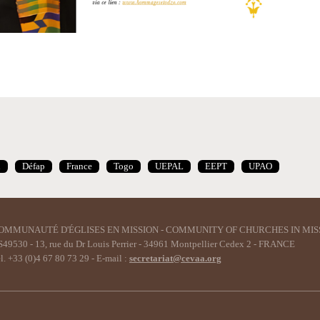
n
Défap
France
Togo
UEPAL
EEPT
UPAO
OMMUNAUTÉ D'ÉGLISES EN MISSION - COMMUNITY OF CHURCHES IN MIS
49530 - 13, rue du Dr Louis Perrier - 34961 Montpellier Cedex 2 - FRANCE
l. +33 (0)4 67 80 73 29 - E-mail :
secretariat@cevaa.org