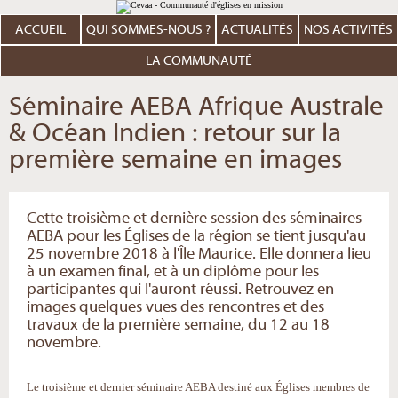
Aller
Outils
au
personnels
contenu.
ACCUEIL
QUI SOMMES-NOUS ?
ACTUALITÉS
NOS ACTIVITÉS
|
Aller
à
LA COMMUNAUTÉ
la
navigation
Séminaire AEBA Afrique Australe
& Océan Indien : retour sur la
première semaine en images
Cette troisième et dernière session des séminaires
AEBA pour les Églises de la région se tient jusqu'au
25 novembre 2018 à l'Île Maurice. Elle donnera lieu
à un examen final, et à un diplôme pour les
participantes qui l'auront réussi. Retrouvez en
images quelques vues des rencontres et des
travaux de la première semaine, du 12 au 18
novembre.
Le troisième et dernier séminaire AEBA destiné aux Églises membres de