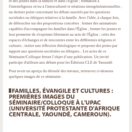
et des jeunes dans la famille et dans l'Église ; formation à
l'interreligieux et/ou à l'interculturel et relations intergénérationnelles ;
un dernier point concernant les débats suscités par les questions
sociétales ou éthiques relatives à la famille. Avec l'idée, à chaque fois,
de déboucher sur des propositions concrètes : former des animateurs
capables d'accompagner les familles dans l'Église ; former les jeunes et
leur permettre de s'exprimer librement au sein de l'Église ; créer des
espaces d'échanges et de rencontres entre les différentes religions et
cultures ; initier une réflexion théologique et proposer des pistes par
rapport aux questions sociétales ou éthiques... Les actes de ce
Séminaire/Colloque feront l’objet d’une publication. Un invité
participe d'ailleurs aux débats pour les Éditions CLE de Yaoundé.
Pour avoir un aperçu du déroulé des travaux, retrouvez ci-dessous
quelques images de ce séminaire :
FAMILLES, ÉVANGILE ET CULTURES :
PREMIÈRES IMAGES DU
SÉMINAIRE/COLLOQUE À L'UPAC
(UNIVERSITÉ PROTESTANTE D'AFRIQUE
CENTRALE, YAOUNDÉ, CAMEROUN).