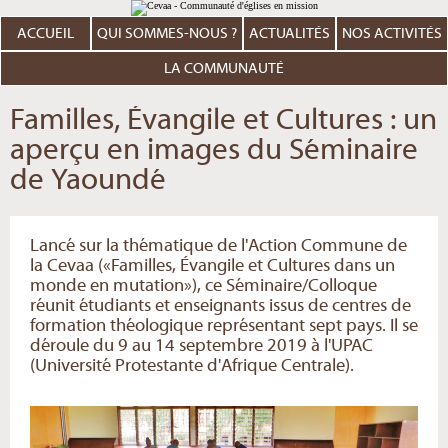
Aller
Outils
au
personnels
contenu.
ACCUEIL
QUI SOMMES-NOUS ?
ACTUALITÉS
NOS ACTIVITÉS
|
Aller
à
LA COMMUNAUTÉ
la
navigation
Familles, Évangile et Cultures : un
aperçu en images du Séminaire
de Yaoundé
Lancé sur la thématique de l'Action Commune de
la Cevaa («Familles, Évangile et Cultures dans un
monde en mutation»), ce Séminaire/Colloque
réunit étudiants et enseignants issus de centres de
formation théologique représentant sept pays. Il se
déroule du 9 au 14 septembre 2019 à l'UPAC
(Université Protestante d'Afrique Centrale).