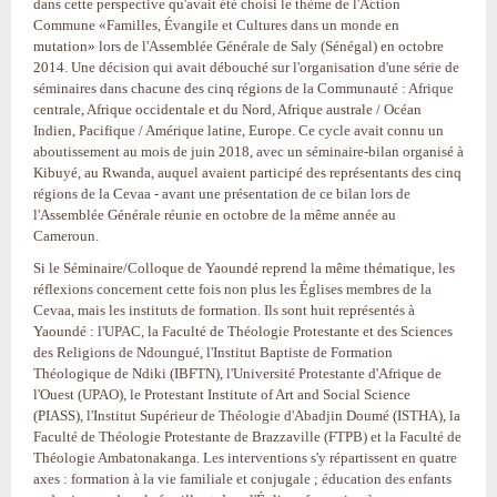
dans cette perspective qu'avait été choisi le thème de l'Action
Commune «Familles, Évangile et Cultures dans un monde en
mutation» lors de l'Assemblée Générale de Saly (Sénégal) en octobre
2014. Une décision qui avait débouché sur l'organisation d'une série de
séminaires dans chacune des cinq régions de la Communauté : Afrique
centrale, Afrique occidentale et du Nord, Afrique australe / Océan
Indien, Pacifique / Amérique latine, Europe. Ce cycle avait connu un
aboutissement au mois de juin 2018, avec un séminaire-bilan organisé à
Kibuyé, au Rwanda, auquel avaient participé des représentants des cinq
régions de la Cevaa - avant une présentation de ce bilan lors de
l'Assemblée Générale réunie en octobre de la même année au
Cameroun.
Si le Séminaire/Colloque de Yaoundé reprend la même thématique, les
réflexions concernent cette fois non plus les Églises membres de la
Cevaa, mais les instituts de formation. Ils sont huit représentés à
Yaoundé : l'UPAC, la Faculté de Théologie Protestante et des Sciences
des Religions de Ndoungué, l'Institut Baptiste de Formation
Théologique de Ndiki (IBFTN), l'Université Protestante d'Afrique de
l'Ouest (UPAO), le Protestant Institute of Art and Social Science
(PIASS), l'Institut Supérieur de Théologie d'Abadjin Doumé (ISTHA), la
Faculté de Théologie Protestante de Brazzaville (FTPB) et la Faculté de
Théologie Ambatonakanga. Les interventions s'y répartissent en quatre
axes : formation à la vie familiale et conjugale ; éducation des enfants