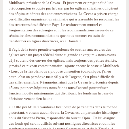
Muhlbach, président de la Cevaa ‑ Et justement ce projet naît d’une
préoccupation évoquée par la base, par les églises africaines qui gèrent
des hôpitaux hérités des anciennes missions. La Cevaa a pris en charge
ces difficultés organisant un séminaire qui a rassemblé les responsables
des structures des différents Pays. Le renforcement mutuel et
l'augmentation des échanges sont les recommandations issues de ce
séminaire, des recommandations que nous sommes en train de
transformer en lignes directrices, ici à Douala ».
Il s'agit de la toute première expérience de soutien aux œuvres des
églises avec un projet fédéral d'une si grande envergure « nous avons
déjà soutenu des œuvres des églises, mais toujours des petites réalités,
jamais à ce niveau communautaire ‑ ajoute encore le pasteur Muhlbach
‑ Lorsque la Tavola nous a proposé un soutien économique, j'ai eu
peur : c'est un paradoxe mais s'il y a de l'argent, c'est plus difficile de
travailler ensemble. Néanmoins, ainsi que la Cevaa le préconise depuis
45 ans, pour ces hôpitaux nous étions tous d'accord pour refuser
l'ancien modèle missionnaire qui distribuait les fonds sur la base de
décisions venant d'en haut ».
« L'Otto per Mille » vaudois a beaucoup de partenaires dans le monde
protestant, « et sans aucun doute, la Cevaa est un partenaire historique ‑
nous dit Susanna Pietra, responsable du bureau Opm‑. On lui assigne
des fonds qui seront utilisés suivant nos lignes directrices et dont les
résultats passeront au crible de notre Commission et de la Tavola. À