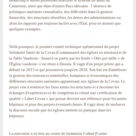
Beaucoup d’autres problèmes affectent le système de santé au
Cameroun, ainsi que dans d'autres Pays africains : l’absence de
politiques sanitaires centralisées, des difficultés dans la gestion
financière, des structures obsolètes, les dettes des administrations ou
alors les rapports pas toujours faciles avec l'État, pour ne donner que
quelques exemples.
Voilà pourquoi, le premier comité technique opérationnel du projet
Solidarité Santé de la Cevaa (Communauté des églises en mission) et de
la Table Vaudoise ‑ financé en partie par les fonds « Otto per mille » de
l'Église vaudoise‑ s’est réuni à Douala. Il s'agit d'un projet pilote qui a
débuté en 2015 et qui poursuivra jusqu'en 2018. Son but est d'améliorer
la gestion des ressources matérielles, humaines et économiques des
différentes structures sanitaires appartenant aux églises de la Cevaa. Le
projet vise à renforcer les liens entres les structures et à favoriser les
échanges d'expériences et de compétences créant une certification de
qualité « Label Cevaa » qui puisse devenir une référence pour les autres
hôpitaux et pour des projets éventuels futurs. Il s'agit donc de renforcer
la diaconie sociale que les églises mettent en pratique dans les
hôpitaux.
La rencontre a eu lieu au centre de formation Cafrad (Centre