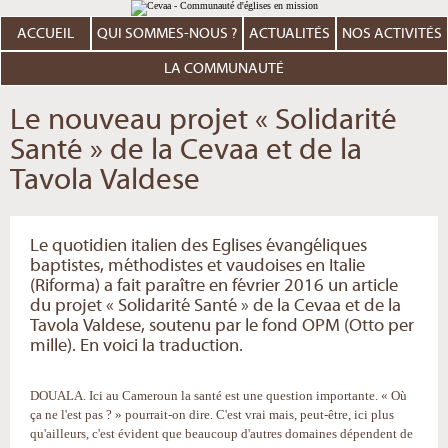
Aller
Outils
au
personnels
contenu.
ACCUEIL
QUI SOMMES-NOUS ?
ACTUALITÉS
NOS ACTIVITÉS
|
Aller
à
LA COMMUNAUTÉ
la
navigation
Le nouveau projet « Solidarité
Santé » de la Cevaa et de la
Tavola Valdese
Le quotidien italien des Eglises évangéliques
baptistes, méthodistes et vaudoises en Italie
(Riforma) a fait paraître en février 2016 un article
du projet « Solidarité Santé » de la Cevaa et de la
Tavola Valdese, soutenu par le fond OPM (Otto per
mille). En voici la traduction.
DOUALA. Ici au Cameroun la santé est une question importante. « Où
ça ne l'est pas ? » pourrait-on dire. C'est vrai mais, peut-être, ici plus
qu'ailleurs, c'est évident que beaucoup d'autres domaines dépendent de