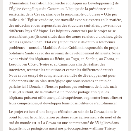
d'Animation, Formation, Recherche et d'Appui au Développement) de
l’Église évangélique du Cameroun. L’équipe de la présidence et du
secrétariat de la Cevaa, ainsi que la responsable du bureau « Otto per
mille » de l’Église vaudoise, ont travaillé avec six experts en la matière,
des médecins et des responsables des structures sanitaires, provenant de
différents Pays d’Afrique. Les hôpitaux concernés par le projet ne se
ressemblent pas (ils sont situés dans des zones rurales ou urbaines, gérés
par les églises ou par l’État etc.) et pourtant « ils ont tous les mêmes
problèmes – nous dit Mathilde Andet Guidimti, responsable du projet
Solidarité Santé ‑ avec des niveaux de développement différents. Nous
avons visité des hôpitaux au Bénin, au Togo, en Zambie, au Ghana, au
Lesotho, en Côte d’Ivoire et au Cameroun afin de réaliser des
interviews, recenser les situations et cerner les différentes identités.
Nous avons essayé de comprendre leur idée de développement pour
élaborer ensuite un plan stratégique que nous sommes en train de
parfaire ici à Douala ». Nous ne parlons pas seulement de fonds, mais
aussi, et surtout, de la création d’un modèle partagé afin que les
hôpitaux puissent offrir une qualité supérieure, augmenter leurs offres et
leurs compétences, et développer leurs possibilités de s’autofinancer.
Le projet est issu d’une longue réflexion au sein de la Cevaa, dont le
point fort est la collaboration paritaire entre églises sœurs du nord et du
sud du monde est. « La Cevaa est une communauté de 35 églises dans
laquelle nous partageons aussi nos préoccupations – affirme Thierry