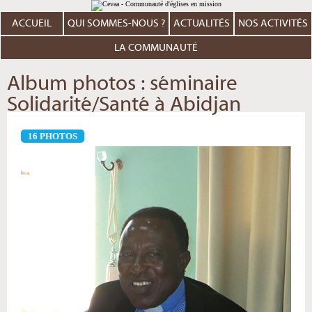
Aller
Outils
au
personnels
contenu.
ACCUEIL
QUI SOMMES-NOUS ?
ACTUALITÉS
NOS ACTIVITÉS
|
Aller
à
LA COMMUNAUTÉ
la
navigation
Album photos : séminaire
Solidarité/Santé à Abidjan
16 PHOTOS