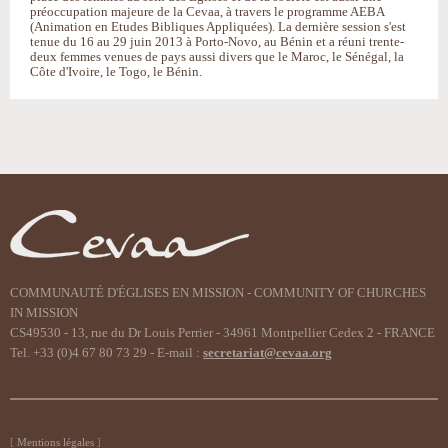
préoccupation majeure de la Cevaa, à travers le programme AEBA
(Animation en Etudes Bibliques Appliquées). La dernière session s'est
tenue du 16 au 29 juin 2013 à Porto-Novo, au Bénin et a réuni trente-
deux femmes venues de pays aussi divers que le Maroc, le Sénégal, la
Côte d'Ivoire, le Togo, le Bénin.
Actions
sur
le
document
COMMUNAUTÉ D'ÉGLISES EN MISSION - COMMUNITY OF CHURCHES
IN MISSION
CS49530 - 13, rue du Dr Louis Perrier - 34961 Montpellier Cedex 2 - FRANCE
Tel. +33 (0)4 67 80 73 29 - E-mail :
secretariat@cevaa.org
Mentions légales