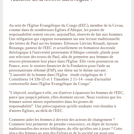
Au sein de l'Eglise Evangélique du Congo (EEC), membre de la Cevaa,
comme dans de nombreuses Eglises d'Afrique, les postes de
responsabilité restent encore, aujourd'hui, réservés de fait aux hommes.
Une relégation qui s'appuie notamment sur une lecture traditionnelle
des lettres de Paul sur les femmes. Eléonore Liévine Kissadi, épouse
Bouanga, pasteur de l'EEC et actuellement en formation doctorale
théologique à l'université protestante d'Afrique centrale, plaide pour
une relecture des textes de Paul, afin de permettre aux femmes de
trouver pleinement leur place dans l'Eglise. Elle vient poursuivre en
France, avec le soutien financier de la Fondation pour l'aide au
protestantisme réformé (FAP), une thèse sur le thème suivant :
"L'autorité de la femme dans l'Eglise : étude exégétique de 1
Corinthiens 14 33b-35 et 1 Timothée 2 11-14 - essai d'actualité
contextuelle dans l'Eglise Evangélique du Congo".
"L'objectif, souligne-t-elle, est d'arriver à épanouir les femmes de l'EEC,
parce que jusqu'à présent, elles dorment encore. Nous voulons que les
femmes soient mieux représentées dans les postes de
responsabilité". Une préoccupation qu'elle souhaite voir étendue à
d'autres Eglises, au-delà de l'EEC.
Comment aider les femmes à devenir des acteurs de changement ?
Comment leur permettre de prendre conscience, en dépit de lectures
traditionnelles des textes bibliques, du rôle qu'elles ont à jouer ? Cette
place des femmes au sein des Eglises et de la société est aussi une