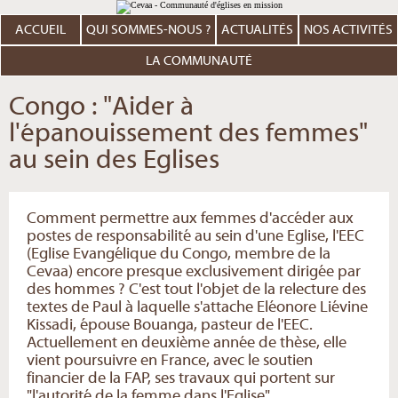
Aller
Outils
au
personnels
contenu.
ACCUEIL
QUI SOMMES-NOUS ?
ACTUALITÉS
NOS ACTIVITÉS
|
Aller
à
LA COMMUNAUTÉ
la
navigation
Congo : "Aider à
l'épanouissement des femmes"
au sein des Eglises
Comment permettre aux femmes d'accéder aux
postes de responsabilité au sein d'une Eglise, l'EEC
(Eglise Evangélique du Congo, membre de la
Cevaa) encore presque exclusivement dirigée par
des hommes ? C'est tout l'objet de la relecture des
textes de Paul à laquelle s'attache Eléonore Liévine
Kissadi, épouse Bouanga, pasteur de l'EEC.
Actuellement en deuxième année de thèse, elle
vient poursuivre en France, avec le soutien
financier de la FAP, ses travaux qui portent sur
"l'autorité de la femme dans l'Eglise".