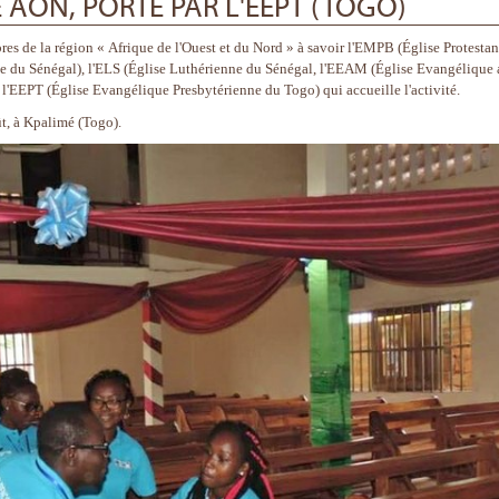
 AON, PORTÉ PAR L'EEPT (TOGO)
res de la région « Afrique de l'Ouest et du Nord » à savoir l'EMPB (Église Protestan
te du Sénégal), l'ELS (Église Luthérienne du Sénégal, l'EEAM (Église Evangélique 
l'EEPT (Église Evangélique Presbytérienne du Togo) qui accueille l'activité.
t, à Kpalimé (Togo).