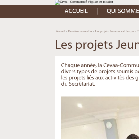
Aller
Outils
au
personnels
contenu.
ACCUEIL
QUI SOMME
|
Aller
à
la
navigation
Accueil
›
Dernières nouvelles
›
Les projets Jeunesse validés pour 
Les projets Jeu
Chaque année, la Cevaa-Communau
divers types de projets soumis p
les projets liés aux activités des
du Secrétariat.