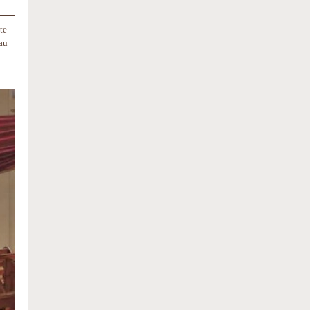
te
au