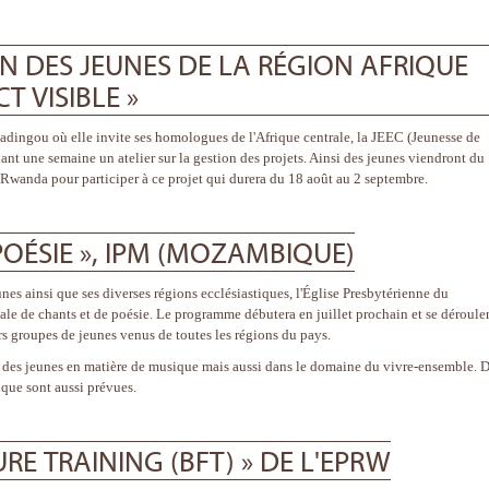
N DES JEUNES DE LA RÉGION AFRIQUE
T VISIBLE »
dingou où elle invite ses homologues de l'Afrique centrale, la JEEC (Jeunesse de
t une semaine un atelier sur la gestion des projets. Ainsi des jeunes viendront du
Rwanda pour participer à ce projet qui durera du 18 août au 2 septembre.
OÉSIE », IPM (MOZAMBIQUE)
unes ainsi que ses diverses régions ecclésiastiques, l'Église Presbytérienne du
 de chants et de poésie. Le programme débutera en juillet prochain et se déroule
rs groupes de jeunes venus de toutes les régions du pays.
on des jeunes en matière de musique mais aussi dans le domaine du vivre-ensemble. 
ique sont aussi prévues.
URE TRAINING (BFT) » DE L'EPRW