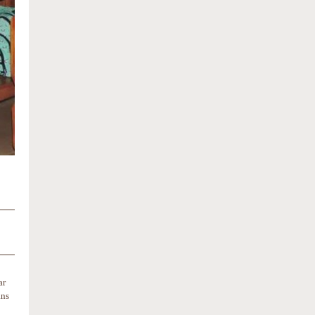
ar
ans