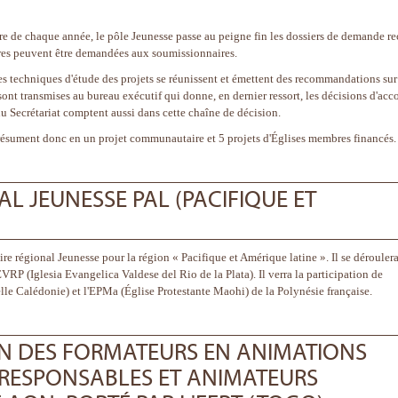
bre de chaque année, le pôle Jeunesse passe au peigne fin les dossiers de demande re
ires peuvent être demandées aux soumissionnaires.
es techniques d'étude des projets se réunissent et émettent des recommandations sur
ont transmises au bureau exécutif qui donne, en dernier ressort, les décisions d'acc
 Secrétariat comptent aussi dans cette chaîne de décision.
e résument donc en un projet communautaire et 5 projets d'Églises membres financés.
AL JEUNESSE PAL (PACIFIQUE ET
ire régional Jeunesse pour la région « Pacifique et Amérique latine ». Il se déroulera
VRP (Iglesia Evangelica Valdese del Rio de la Plata). Il verra la participation de
e Calédonie) et l'EPMa (Église Protestante Maohi) de la Polynésie française.
N DES FORMATEURS EN ANIMATIONS
S RESPONSABLES ET ANIMATEURS