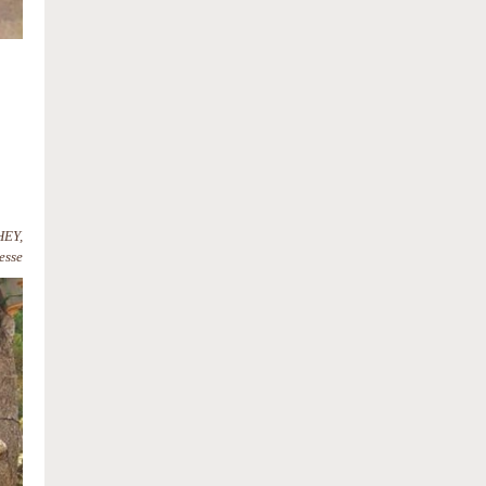
HEY,
esse