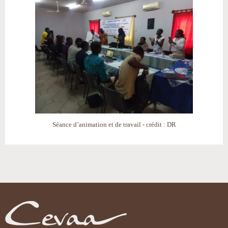
Séance d’animation et de travail - crédit : DR
Actions
sur
le
document