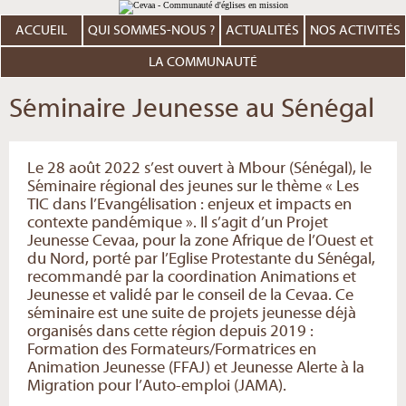
Aller
Outils
au
personnels
contenu.
ACCUEIL
QUI SOMMES-NOUS ?
ACTUALITÉS
NOS ACTIVITÉS
|
Aller
à
LA COMMUNAUTÉ
la
navigation
Séminaire Jeunesse au Sénégal
Le 28 août 2022 s’est ouvert à Mbour (Sénégal), le
Séminaire régional des jeunes sur le thème « Les
TIC dans l’Evangélisation : enjeux et impacts en
contexte pandémique ». Il s’agit d’un Projet
Jeunesse Cevaa, pour la zone Afrique de l’Ouest et
du Nord, porté par l’Eglise Protestante du Sénégal,
recommandé par la coordination Animations et
Jeunesse et validé par le conseil de la Cevaa. Ce
séminaire est une suite de projets jeunesse déjà
organisés dans cette région depuis 2019 :
Formation des Formateurs/Formatrices en
Animation Jeunesse (FFAJ) et Jeunesse Alerte à la
Migration pour l’Auto-emploi (JAMA).