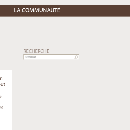
LA COMMUNAUTÉ
RECHERCHE
on
out
s
ès