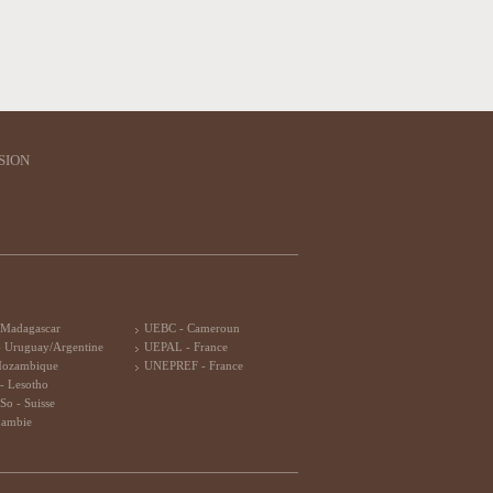
SION
 Madagascar
UEBC - Cameroun
 Uruguay/Argentine
UEPAL - France
Mozambique
UNEPREF - France
- Lesotho
So - Suisse
Zambie