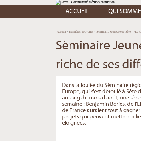
Aller
Outils
au
personnels
contenu.
ACCUEIL
QUI SOMME
|
Aller
à
la
navigation
Accueil
›
Dernières nouvelles
›
Séminaire Jeunesse de Sète : «La Ce
Séminaire Jeune
riche de ses dif
Dans la foulée du Séminaire régi
Europe, qui s'est déroulé à Sète d
au long du mois d'août, une série
semaine : Benjamin Bories, de l'EP
de France auraient tout à gagner 
projets qui peuvent mettre en lie
éloignées.