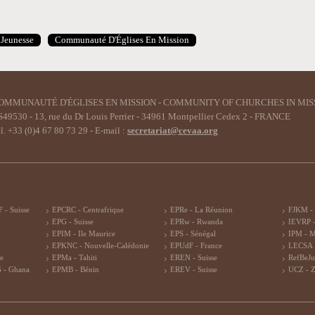
Jeunesse
Communauté D'Églises En Mission
OMMUNAUTÉ D'ÉGLISES EN MISSION - COMMUNITY OF CHURCHES IN MIS
49530 - 13, rue du Dr Louis Perrier - 34961 Montpellier Cedex 2 - FRANCE
l. +33 (0)4 67 80 73 29 - E-mail :
secretariat@cevaa.org
 - Suisse
EPCRC - Centrafrique
EPRe - La Réunion
FJKM -
EPG - Suisse
EPRw - Rwanda
IEVRP -
EPIM - Ile Maurice
EPS - Sénégal
IPM - 
EPKNC - Nouvelle-Calédonie
EPUdF - France
LECSA 
re
EPMa - Tahiti
EREN - Suisse
RefBeJu
 - Ghana
EPMB - Bénin
EREV - Suisse
UCZ - 