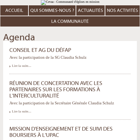
Aller
Outils
au
personnels
contenu.
ACCUEIL
QUI SOMMES-NOUS ?
ACTUALITÉS
NOS ACTIVITÉS
|
Aller
à
LA COMMUNAUTÉ
la
navigation
Agenda
CONSEIL ET AG DU DÉFAP
Avec la participation de la SG Claudia Schulz
Lire la suite…
RÉUNION DE CONCERTATION AVEC LES
PARTENAIRES SUR LES FORMATIONS À
L'INTERCULTURALITÉ
Avec la participation de la Secrétaire Générale Claudia Schulz
Lire la suite…
MISSION D'ENSEIGNEMENT ET DE SUIVI DES
BOURSIERS À L'UPAC