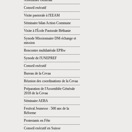
Assemblée Générale
Conseil exécutif
Visite pastorale à l'EEAM
Séminaire bilan Action Commune
Visite à l'École Pastorale Béthanie
Synode Missionnaire DM-échange et
mission
Rencontre multilatérale EPRw
Synode de l'UNEPREF
Conseil exécutif
Bureau de la Cevaa
Réunion des coordinations de la Cevaa
Préparation de l'Assemblée Générale
2018 de la Cevaa
Séminaire AEBA
Festival Jeunesse : 500 ans de la
Réforme
Protestants en Fête
Conseil exécutif en Suisse