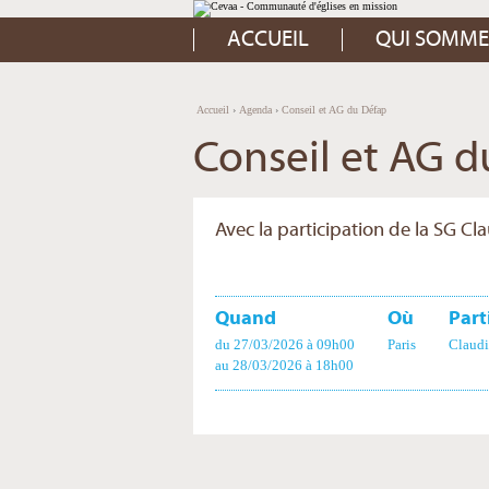
Aller
Outils
au
personnels
contenu.
ACCUEIL
QUI SOMME
|
Aller
à
la
navigation
Accueil
›
Agenda
›
Conseil et AG du Défap
Conseil et AG 
Avec la participation de la SG Cl
Quand
Où
Part
du 27/03/2026
à 09h00
Paris
Claudi
au 28/03/2026
à 18h00
Actions
sur