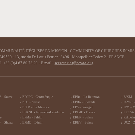
OMMUNAUTÉ D'ÉGLISES EN MISSION - COMMUNITY OF CHURCHES IN MIS
49530 - 13, rue du Dr Louis Perrier - 34961 Montpellier Cedex 2 - FRANCE
l. +33 (0)4 67 80 73 29 - E-mail :
secretariat@cevaa.org
 - Suisse
EPCRC - Centrafrique
EPRe - La Réunion
FJKM -
EPG - Suisse
EPRw - Rwanda
IEVRP -
EPIM - Ile Maurice
EPS - Sénégal
IPM - 
EPKNC - Nouvelle-Calédonie
EPUdF - France
LECSA 
re
EPMa - Tahiti
EREN - Suisse
RefBeJu
 - Ghana
EPMB - Bénin
EREV - Suisse
UCZ - 