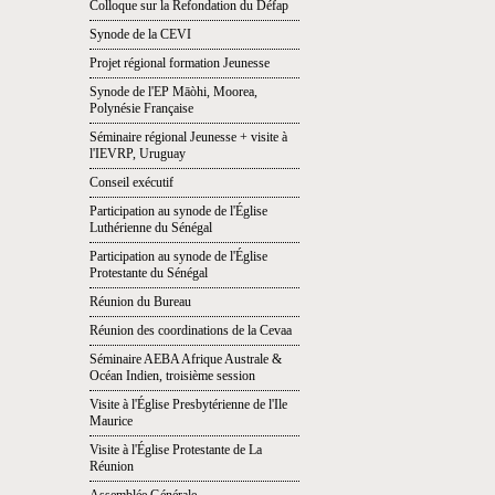
Colloque sur la Refondation du Défap
Synode de la CEVI
Projet régional formation Jeunesse
Synode de l'EP Māòhi, Moorea,
Polynésie Française
Séminaire régional Jeunesse + visite à
l'IEVRP, Uruguay
Conseil exécutif
Participation au synode de l'Église
Luthérienne du Sénégal
Participation au synode de l'Église
Protestante du Sénégal
Réunion du Bureau
Réunion des coordinations de la Cevaa
Séminaire AEBA Afrique Australe &
Océan Indien, troisième session
Visite à l'Église Presbytérienne de l'Ile
Maurice
Visite à l'Église Protestante de La
Réunion