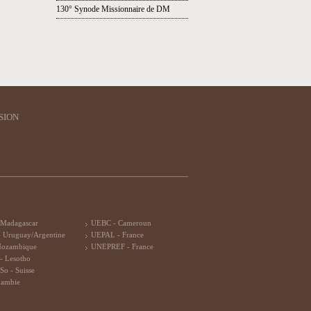
130° Synode Missionnaire de DM
SION
 Madagascar
UEBC - Cameroun
 Uruguay/Argentine
UEPAL - France
Mozambique
UNEPREF - France
- Lesotho
So - Suisse
Zambie