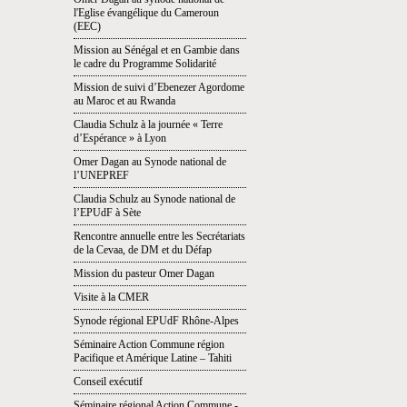
l'Eglise évangélique du Cameroun
(EEC)
Mission au Sénégal et en Gambie dans
le cadre du Programme Solidarité
Mission de suivi d’Ebenezer Agordome
au Maroc et au Rwanda
Claudia Schulz à la journée « Terre
d’Espérance » à Lyon
Omer Dagan au Synode national de
l’UNEPREF
Claudia Schulz au Synode national de
l’EPUdF à Sète
Rencontre annuelle entre les Secrétariats
de la Cevaa, de DM et du Défap
Mission du pasteur Omer Dagan
Visite à la CMER
Synode régional EPUdF Rhône-Alpes
Séminaire Action Commune région
Pacifique et Amérique Latine – Tahiti
Conseil exécutif
Séminaire régional Action Commune -