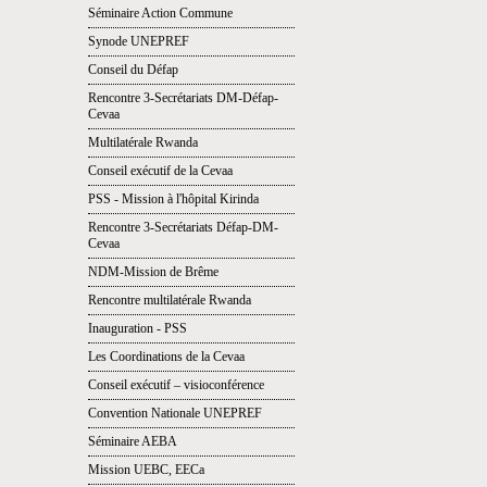
Séminaire Action Commune
Synode UNEPREF
Conseil du Défap
Rencontre 3-Secrétariats DM-Défap-
Cevaa
Multilatérale Rwanda
Conseil exécutif de la Cevaa
PSS - Mission à l'hôpital Kirinda
Rencontre 3-Secrétariats Défap-DM-
Cevaa
NDM-Mission de Brême
Rencontre multilatérale Rwanda
Inauguration - PSS
Les Coordinations de la Cevaa
Conseil exécutif – visioconférence
Convention Nationale UNEPREF
Séminaire AEBA
Mission UEBC, EECa