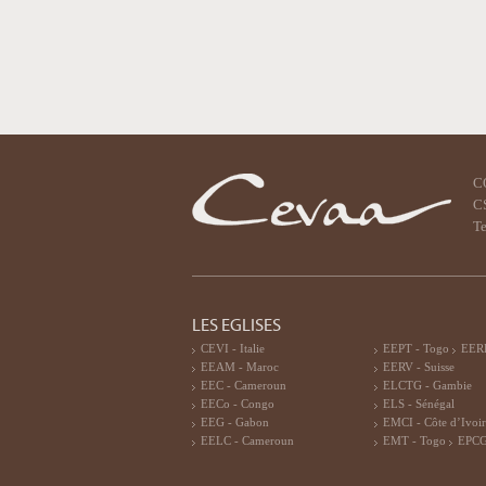
C
CS
Te
LES EGLISES
CEVI - Italie
EEPT - Togo
EERF
EEAM - Maroc
EERV - Suisse
EEC - Cameroun
ELCTG - Gambie
EECo - Congo
ELS - Sénégal
EEG - Gabon
EMCI - Côte d’Ivoi
EELC - Cameroun
EMT - Togo
EPCG