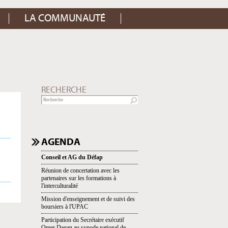
LA COMMUNAUTÉ
RECHERCHE
NAVIGATION
AGENDA
Conseil et AG du Défap
Réunion de concertation avec les
partenaires sur les formations à
l'interculturalité
Mission d'enseignement et de suivi des
boursiers à l'UPAC
Participation du Secrétaire exécutif
Omer Dagan au synode national de