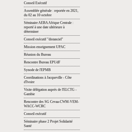
Conseil Exécutif
Assemblée générale : reportée en 2021,
du 02 au 10 octobre
Séminaire AEBA Afrique Centrale :
reporté à une date ultérieure à
déterminer
Conseil exécutif "distanciel"
Mission enseignement UPAC
Réunion du Bureau
Rencontre Bureau EPUdF
Synode de l'EPMB
Coordinations à Jacqueville - Côte
d'Ivoire
Visite délégation auprés de l'ELCTG -
Gambie
Rencontre des SG Cevaa-CWM-VEM-
WACC-WCRC
Conseil exécutif
Séminaire phase 2 Projet Solidarité
Santé