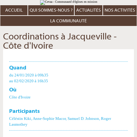
Aller
Outils
au
personnels
contenu.
ACCUEIL
QUI SOMMES-NOUS ?
ACTUALITÉS
NOS ACTIVITÉS
|
Aller
à
LA COMMUNAUTÉ
la
navigation
Coordinations à Jacqueville -
Côte d'Ivoire
Quand
du 24/01/2020
à 09h35
au 02/02/2020
à 16h35
Où
Côte d'Ivoire
Participants
Céléstin Kiki, Anne-Sophie Macor, Samuel D. Johnson, Roger
Lasmothey