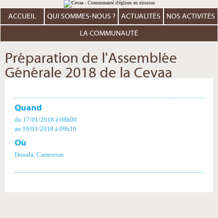
Aller
Outils
au
personnels
contenu.
ACCUEIL
QUI SOMMES-NOUS ?
ACTUALITÉS
NOS ACTIVITÉS
|
Aller
à
LA COMMUNAUTÉ
la
navigation
Préparation de l'Assemblée
Générale 2018 de la Cevaa
Quand
du 17/01/2018
à 08h00
au 19/01/2018
à 09h10
Où
Douala, Cameroun
Actions
sur