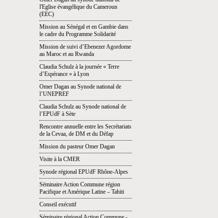
l'Eglise évangélique du Cameroun
(EEC)
Mission au Sénégal et en Gambie dans
le cadre du Programme Solidarité
Mission de suivi d’Ebenezer Agordome
au Maroc et au Rwanda
Claudia Schulz à la journée « Terre
d’Espérance » à Lyon
Omer Dagan au Synode national de
l’UNEPREF
Claudia Schulz au Synode national de
l’EPUdF à Sète
Rencontre annuelle entre les Secrétariats
de la Cevaa, de DM et du Défap
Mission du pasteur Omer Dagan
Visite à la CMER
Synode régional EPUdF Rhône-Alpes
Séminaire Action Commune région
Pacifique et Amérique Latine – Tahiti
Conseil exécutif
Séminaire régional Action Commune -