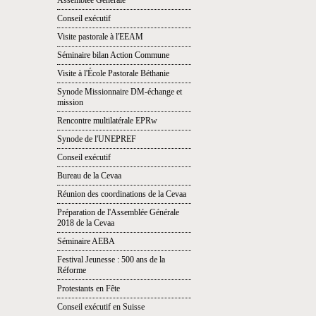
Assemblée Générale
Conseil exécutif
Visite pastorale à l'EEAM
Séminaire bilan Action Commune
Visite à l'École Pastorale Béthanie
Synode Missionnaire DM-échange et
mission
Rencontre multilatérale EPRw
Synode de l'UNEPREF
Conseil exécutif
Bureau de la Cevaa
Réunion des coordinations de la Cevaa
Préparation de l'Assemblée Générale
2018 de la Cevaa
Séminaire AEBA
Festival Jeunesse : 500 ans de la
Réforme
Protestants en Fête
Conseil exécutif en Suisse