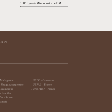
130° Synode Missionnaire de DM
SION
 Madagascar
UEBC - Cameroun
 Uruguay/Argentine
UEPAL - France
Mozambique
UNEPREF - France
- Lesotho
So - Suisse
Zambie