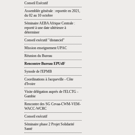
Conseil Exécutif
Assemblée générale : reportée en 2021,
du 02 au 10 octobre
Séminaire AEBA Afrique Centrale :
reporté à une date ultérieure à
déterminer
Conseil exécutif "distanciel"
Mission enseignement UPAC
Réunion du Bureau
Rencontre Bureau EPUdF
Synode de l'EPMB
Coordinations à Jacqueville - Côte
d'Ivoire
Visite délégation auprés de l'ELCTG -
Gambie
Rencontre des SG Cevaa-CWM-VEM-
WACC-WCRC
Conseil exécutif
Séminaire phase 2 Projet Solidarité
Santé