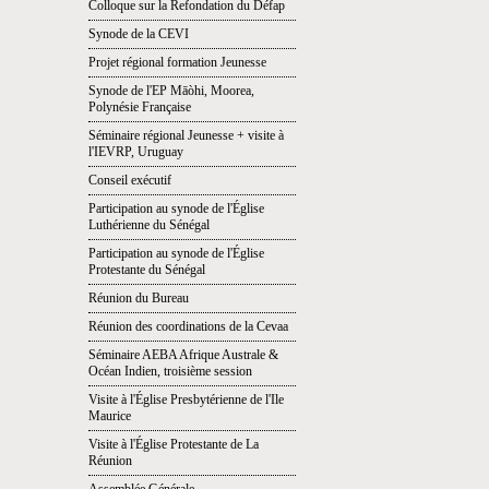
Colloque sur la Refondation du Défap
Synode de la CEVI
Projet régional formation Jeunesse
Synode de l'EP Māòhi, Moorea,
Polynésie Française
Séminaire régional Jeunesse + visite à
l'IEVRP, Uruguay
Conseil exécutif
Participation au synode de l'Église
Luthérienne du Sénégal
Participation au synode de l'Église
Protestante du Sénégal
Réunion du Bureau
Réunion des coordinations de la Cevaa
Séminaire AEBA Afrique Australe &
Océan Indien, troisième session
Visite à l'Église Presbytérienne de l'Ile
Maurice
Visite à l'Église Protestante de La
Réunion