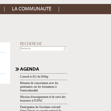
LA COMMUNAUTÉ
RECHERCHE
NAVIGATION
AGENDA
Conseil et AG du Défap
Réunion de concertation avec les
partenaires sur les formations à
l'interculturalité
Mission d'enseignement et de suivi des
boursiers à l'UPAC
Participation du Secrétaire exécutif
Omer Dagan au synode national de