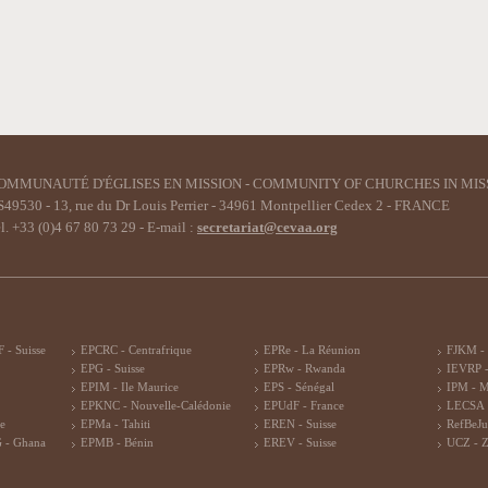
OMMUNAUTÉ D'ÉGLISES EN MISSION - COMMUNITY OF CHURCHES IN MIS
49530 - 13, rue du Dr Louis Perrier - 34961 Montpellier Cedex 2 - FRANCE
l. +33 (0)4 67 80 73 29 - E-mail :
secretariat@cevaa.org
 - Suisse
EPCRC - Centrafrique
EPRe - La Réunion
FJKM -
EPG - Suisse
EPRw - Rwanda
IEVRP -
EPIM - Ile Maurice
EPS - Sénégal
IPM - 
EPKNC - Nouvelle-Calédonie
EPUdF - France
LECSA 
re
EPMa - Tahiti
EREN - Suisse
RefBeJu
 - Ghana
EPMB - Bénin
EREV - Suisse
UCZ - 