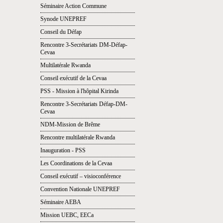
Séminaire Action Commune
Synode UNEPREF
Conseil du Défap
Rencontre 3-Secrétariats DM-Défap-
Cevaa
Multilatérale Rwanda
Conseil exécutif de la Cevaa
PSS - Mission à l'hôpital Kirinda
Rencontre 3-Secrétariats Défap-DM-
Cevaa
NDM-Mission de Brême
Rencontre multilatérale Rwanda
Inauguration - PSS
Les Coordinations de la Cevaa
Conseil exécutif – visioconférence
Convention Nationale UNEPREF
Séminaire AEBA
Mission UEBC, EECa