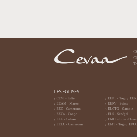
C
CS
Te
LES EGLISES
CEVI - Italie
EEPT - Togo
EERF
EEAM - Maroc
EERV - Suisse
EEC - Cameroun
ELCTG - Gambie
EECo - Congo
ELS - Sénégal
EEG - Gabon
EMCI - Côte d’Ivoi
EELC - Cameroun
EMT - Togo
EPCG