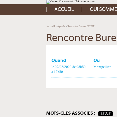
Aller
Outils
au
personnels
contenu.
ACCUEIL
QUI SOMME
|
Aller
à
la
navigation
Accueil
›
Agenda
›
Rencontre Bureau EPUdF
Rencontre Bur
Quand
Où
le 07/02/2020
de 08h50
Montpellier
à 17h50
Actions
sur
le
document
MOTS-CLÉS ASSOCIÉS :
EPUdF