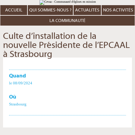
Aller
Outils
au
personnels
contenu.
ACCUEIL
QUI SOMMES-NOUS ?
ACTUALITÉS
NOS ACTIVITÉS
|
Aller
à
LA COMMUNAUTÉ
la
navigation
Culte d’installation de la
nouvelle Présidente de l’EPCAAL
à Strasbourg
Quand
le 08/09/2024
Où
Strasbourg