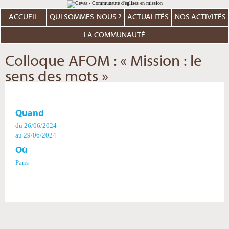
Aller
Outils
au
personnels
contenu.
ACCUEIL
QUI SOMMES-NOUS ?
ACTUALITÉS
NOS ACTIVITÉS
|
Aller
à
LA COMMUNAUTÉ
la
navigation
Colloque AFOM : « Mission : le
sens des mots »
Quand
du 26/06/2024
au 29/06/2024
Où
Paris
Actions
sur