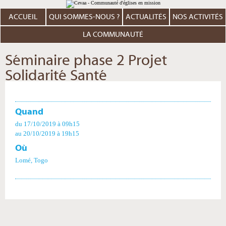
Aller
Outils
au
personnels
contenu.
ACCUEIL
QUI SOMMES-NOUS ?
ACTUALITÉS
NOS ACTIVITÉS
|
Aller
à
LA COMMUNAUTÉ
la
navigation
Séminaire phase 2 Projet
Solidarité Santé
Quand
du 17/10/2019
à 09h15
au 20/10/2019
à 19h15
Où
Lomé, Togo
Actions
sur