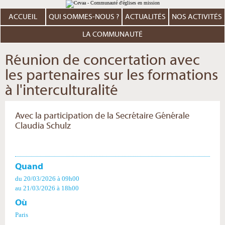
Aller
Outils
au
personnels
contenu.
ACCUEIL
QUI SOMMES-NOUS ?
ACTUALITÉS
NOS ACTIVITÉS
|
Aller
à
LA COMMUNAUTÉ
la
navigation
Réunion de concertation avec
les partenaires sur les formations
à l'interculturalité
Avec la participation de la Secrétaire Générale
Claudia Schulz
Quand
du 20/03/2026
à 09h00
au 21/03/2026
à 18h00
Où
Paris