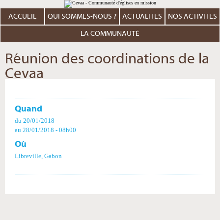
Aller
Outils
au
personnels
contenu.
ACCUEIL
QUI SOMMES-NOUS ?
ACTUALITÉS
NOS ACTIVITÉS
|
Aller
à
LA COMMUNAUTÉ
la
navigation
Réunion des coordinations de la
Cevaa
Quand
du 20/01/2018
au 28/01/2018
- 08h00
Où
Libreville, Gabon
Actions
sur