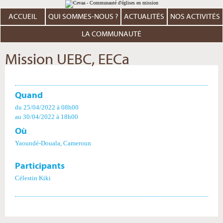
Aller
Outils
au
personnels
contenu.
ACCUEIL
QUI SOMMES-NOUS ?
ACTUALITÉS
NOS ACTIVITÉS
|
Aller
à
LA COMMUNAUTÉ
la
navigation
Mission UEBC, EECa
Quand
du 25/04/2022
à 08h00
au 30/04/2022
à 18h00
Où
Yaoundé-Douala, Cameroun
Participants
Célestin Kiki